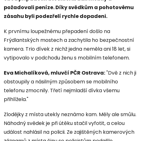
požadovali peníze. Díky svědkům a pohotovému
zásahu byli podezřelí rychle dopadeni.
K prvnímu loupežnému přepadení došlo na
Frýdlantských mostech a zachytila ho bezpečnostní
kamera. Trio dívek z nichž jedna neměla ani 18 let, si
vytipovalo v podchodu ženu s mobilním telefonem.
Eva Michalíková, mluvčí PČR Ostrava:
"Dvě z nich ji
obstoupily a násilným způsobem se mobilního
telefonu zmocnily. Třetí nejmladší dívka všemu
přihlížela."
Zlodějky z místa utekly neznámo kam. Měly ale smůlu.
Náhodný svědek je při útěku stačil vyfotit, a celou
událost nahlásil na policii. Ze zajištěných kamerových
záznamů z místa činu se policistům podařilo