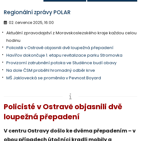
Regionální zprávy POLAR
02. července 2025, 16:00
Aktuální zpravodajství z Moravskoslezského kraje každou celou
hodinu
Policisté v Ostravě objasnili dvě loupežná přepadení
Havířov dokončuje 1. etapu revitalizace parku Stromovka
Provizorní zatrubnění potoka ve Studénce budí obavy
Na dole ČSM proběhl hromadný odběr krve
MŠ Jaklovecká se proměnila v Pevnost Boyard
Policisté v Ostravě objasnili dvě
loupežná přepadení
V centru Ostravy došlo ke dvěma přepadením – v
obou případech útočníci kradli mobily a