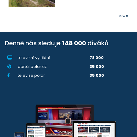
Více
Denně nás sleduje
148 000
diváků
televizní vysílání
78 000
portál polar.cz
35 000
televize.polar
35 000