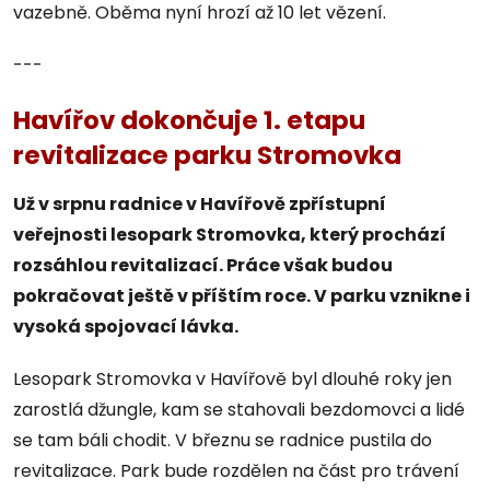
vazebně. Oběma nyní hrozí až 10 let vězení.
---
Havířov dokončuje 1. etapu
revitalizace parku Stromovka
Už v srpnu radnice v Havířově zpřístupní
veřejnosti lesopark Stromovka, který prochází
rozsáhlou revitalizací. Práce však budou
pokračovat ještě v příštím roce. V parku vznikne i
vysoká spojovací lávka.
Lesopark Stromovka v Havířově byl dlouhé roky jen
zarostlá džungle, kam se stahovali bezdomovci a lidé
se tam báli chodit. V březnu se radnice pustila do
revitalizace. Park bude rozdělen na část pro trávení