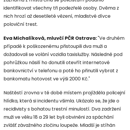
identifikovat všechny tři podezřelé osoby. Dvěma z
nich hrozí až desetileté vězení, mladistvé dívce
poloviční trest.
Eva Michalíková, mluvčí PČR Ostrava:
"Ve druhém
případě k poškozenému přistoupili dva muži a
dožadovali se volání vozidla taxislužby. Následně pod
pohrůžkou násilí ho donutili otevřít internetové
bankovnictví v telefonu a poté ho přinutili vybrat z
bankomatu hotovost ve výši 2000 Kč."
Naštěstí zrovna v té době místem projížděla policejní
hlídka, která si incidentu všimla. Ukázalo se, že jde o
recidivisty s bohatou trestní minulostí. Dva zadržení
muži ve věku 18 a 29 let byli obviněni za spáchání
zvlášť závažného zločinu loupeže. Mladší je stíhán