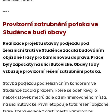
---
Provizorní zatrubnění potoka ve
Studénce budí obavy
Realizace projektu stavby podjezdu pod
železniční tratí ve Studénce začala budováním
objízdné trasy pro kamionovou dopravu. Práce
byly započaty na ulici Butovické. Obavy tady
vzbuzuje provizorní řešení zatrubnění potoka.
Stavba podjezdu pod železničním koridorem ve
Studénce začala pracemi, které se odehrávají o
několik stovek metrů dále od inkriminovaného místa,
na ulici Butovické. První etapou je totiž řešení objízdné
trasy, která vyvede z části města kamionovou