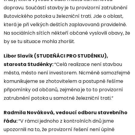
dopravu. Součástí stavby je tu provizorní zatrubnění
Butovického potoka u železniční trati. Jde o oblast,
která je při velkých deštích zaplavovaná pravidelně.
Na sociálních sítích někteří občané vyslovili obavy, že
by se tu situace mohla zhoršit.
Libor Slavík (STUDEŇÁCI PRO STUDÉNKU),
starosta Studénky:
“Celá realizace není stavbou
města, město není investorem. Nicméně samozřejmě
komunikujeme se zhotovitelem a postupně řešíme
připomínky od občanů, zejména je to to provizorní
zatrubnění potoka u samotné železniční trati.”
Radmila Nováková, vedoucí odboru stavebního
řád
u:
“V rámci jednoho z kontrolních dnů jsme
upozornili na to, že provizorní řešení není úplně