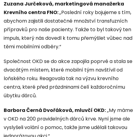
Zuzana Jurčeková, marketingová manažerka
Krevního centra FNO:
„Poslední roky bojujeme s tím,
abychom zajistili dostatečné množství transfuzních
přípravků pro naše pacienty. Takže to byl takový ten
impuls, který nás dovedl k tomu přemýšlet vůbec nad
těmi mobilními odběry.“
Společnost OKD se do akce zapojila poprvé a stala se
dvacátým místem, které mobilní tým navštívil od
loňského roku. Reagovala tak na výzvu krevního
centra, které před prázdninami čelí každoročnímu
úbytku dárců.
Barbora Černá Dvořáková, mluvčí OKD:
„My máme
v OKD na 200 pravidelných dárců krve. Nyní jsme ale
vyslyšeli volání o pomoc, takže jsme udělali takovou
jednorázovou akci.“