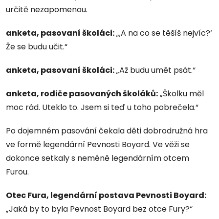
určitě nezapomenou.
anketa, pasovaní školáci:
„‚A na co se těšíš nejvíc?‘
Že se budu učit.“
anketa, pasovaní školáci:
„Až budu umět psát.“
anketa, rodiče pasovaných školáků:
„Školku měl
moc rád. Uteklo to. Jsem si teď u toho pobrečela.“
Po dojemném pasování čekala děti dobrodružná hra
ve formě legendární Pevnosti Boyard. Ve věži se
dokonce setkaly s neméně legendárním otcem
Furou.
Otec Fura, legendární postava Pevnosti Boyard:
„Jaká by to byla Pevnost Boyard bez otce Fury?“