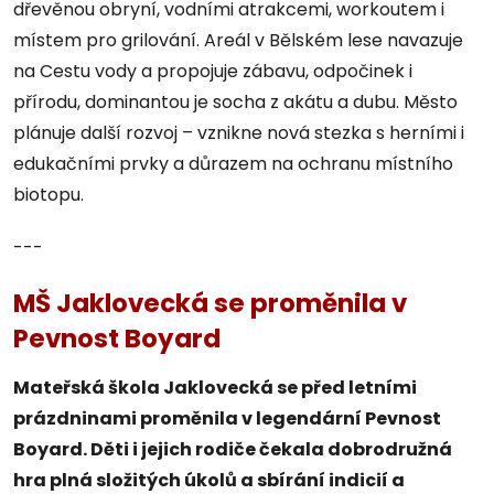
dřevěnou obryní, vodními atrakcemi, workoutem i
místem pro grilování. Areál v Bělském lese navazuje
na Cestu vody a propojuje zábavu, odpočinek i
přírodu, dominantou je socha z akátu a dubu. Město
plánuje další rozvoj – vznikne nová stezka s herními i
edukačními prvky a důrazem na ochranu místního
biotopu.
---
MŠ Jaklovecká se proměnila v
Pevnost Boyard
Mateřská škola Jaklovecká se před letními
prázdninami proměnila v legendární Pevnost
Boyard. Děti i jejich rodiče čekala dobrodružná
hra plná složitých úkolů a sbírání indicií a