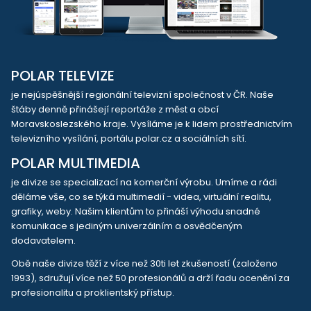
POLAR TELEVIZE
je nejúspěšnější regionální televizní společnost v ČR. Naše
štáby denně přinášejí reportáže z měst a obcí
Moravskoslezského kraje. Vysíláme je k lidem prostřednictvím
televizního vysílání, portálu polar.cz a sociálních sítí.
POLAR MULTIMEDIA
je divize se specializací na komerční výrobu. Umíme a rádi
děláme vše, co se týká multimedií - videa, virtuální realitu,
grafiky, weby. Našim klientům to přináší výhodu snadné
komunikace s jediným univerzálním a osvědčeným
dodavatelem.
Obě naše divize těží z více než 30ti let zkušeností (založeno
1993), sdružují více než 50 profesionálů a drží řadu ocenění za
profesionalitu a proklientský přístup.