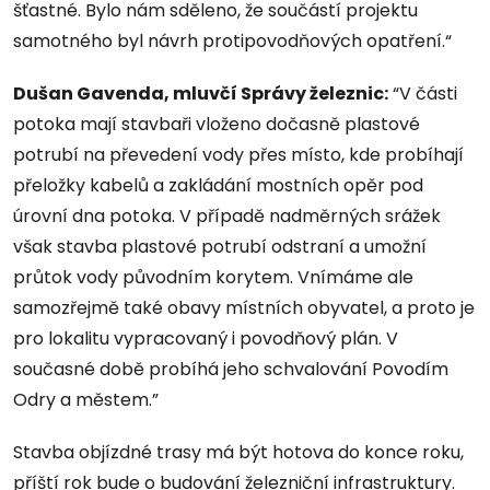
šťastné. Bylo nám sděleno, že součástí projektu
samotného byl návrh protipovodňových opatření.“
Dušan Gavenda, mluvčí Správy železnic:
“V části
potoka mají stavbaři vloženo dočasně plastové
potrubí na převedení vody přes místo, kde probíhají
přeložky kabelů a zakládání mostních opěr pod
úrovní dna potoka. V případě nadměrných srážek
však stavba plastové potrubí odstraní a umožní
průtok vody původním korytem. Vnímáme ale
samozřejmě také obavy místních obyvatel, a proto je
pro lokalitu vypracovaný i povodňový plán. V
současné době probíhá jeho schvalování Povodím
Odry a městem.”
Stavba objízdné trasy má být hotova do konce roku,
příští rok bude o budování železniční infrastruktury.