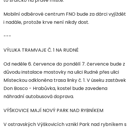
to srdíčko na pravé místě.“
Mobilní odběrové centrum FNO bude za dárci vyjíždět
i nadále, protože krve není nikdy dost.
---
VÝLUKA TRAMVAJE Č. 1 NA RUDNÉ
Od neděle 6. července do pondělí 7. července bude z
důvodu instalace mostovky na ulici Rudné přes ulici
Místeckou odkloněna trasa linky č. 1. V úseku zastávek
Don Bosco - Hrabůvka, kostel bude zavedena
náhradní autobusová doprava.
VÝŠKOVICE MAJÍ NOVÝ PARK NAD RYBNÍKEM
V ostravských Výškovicích vznikl Park nad rybníkem s