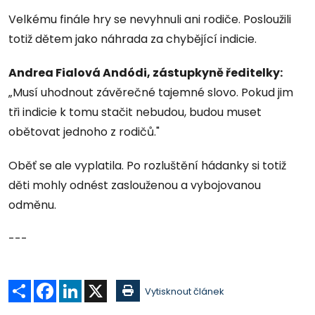
Velkému finále hry se nevyhnuli ani rodiče. Posloužili
totiž dětem jako náhrada za chybějící indicie.
Andrea Fialová Andódi, zástupkyně ředitelky:
„Musí uhodnout závěrečné tajemné slovo. Pokud jim
tři indicie k tomu stačit nebudou, budou muset
obětovat jednoho z rodičů."
Oběť se ale vyplatila. Po rozluštění hádanky si totiž
děti mohly odnést zaslouženou a vybojovanou
odměnu.
---
Sdílet
Facebook
LinkedIn
X
Vytisknout článek