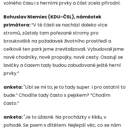
volného času i s herními prvky a část zcela přírodní.
Bohuslav Niemiec (KDU-ČSL), náměstek
primátora:
“V té části se nachází daleko více
stromů, zůstaly tam pořezané stromy pro
broukoviště na požadavek životního prostředí a
celkově ten park jsme zrevitalizovali. Vybudovali jsme
nové chodníky, nové propojky, nové cesty. Osazují se
lavičky a časem tady budou zabudované ještě herní
prvky.”
anketa:
"Líbí se mi to, je to tady super. I pro ostatní to
bude.” Chodíte tady často s pejskem? “Chodím
často.”
anketa:
"Je to úžasné. Na procházky v klidu, v
pohodě. Se psem s dítětem. Nejlepší věc, co se nám