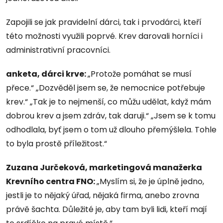
Zapojili se jak pravidelní dárci, tak i prvodárci, kteří
této možnosti využili poprvé. Krev darovali horníci i
administrativní pracovníci.
anketa, dárci krve:
„Protože pomáhat se musí
přece.“ „Dozvěděl jsem se, že nemocnice potřebuje
krev.“ „Tak je to nejmenší, co můžu udělat, když mám
dobrou krev a jsem zdráv, tak daruji.“ „Jsem se k tomu
odhodlala, byť jsem o tom už dlouho přemýšlela. Tohle
to byla prostě příležitost.“
Zuzana Jurčeková, marketingová manažerka
Krevního centra FNO:
„Myslím si, že je úplně jedno,
jestli je to nějaký úřad, nějaká firma, anebo zrovna
právě šachta. Důležité je, aby tam byli lidi, kteří mají