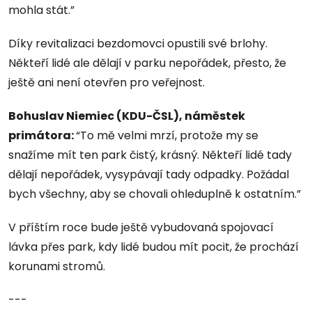
mohla stát.”
Díky revitalizaci bezdomovci opustili své brlohy.
Někteří lidé ale dělají v parku nepořádek, přesto, že
ještě ani není otevřen pro veřejnost.
Bohuslav Niemiec (KDU-ČSL), náměstek
primátora:
“To mě velmi mrzí, protože my se
snažíme mít ten park čistý, krásný. Někteří lidé tady
dělají nepořádek, vysypávají tady odpadky. Požádal
bych všechny, aby se chovali ohleduplně k ostatním.”
V příštím roce bude ještě vybudovaná spojovací
lávka přes park, kdy lidé budou mít pocit, že prochází
korunami stromů.
---