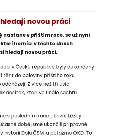
i hledají novou práci
ý nastane v příštím roce, se už nyní
kteří horníci v těchto dnech
i hledají novou práci.
dolu v České republice byly dokončeny
těžit do poloviny příštího roku.
odcházejí. Z více než tří tisíc
 desítek, kteří ve finále šachtu
e v posledním roce aktivní těžby
současné době jsme ukončili přípravné
 historii Dolu ČSM, a potažmo OKD. To