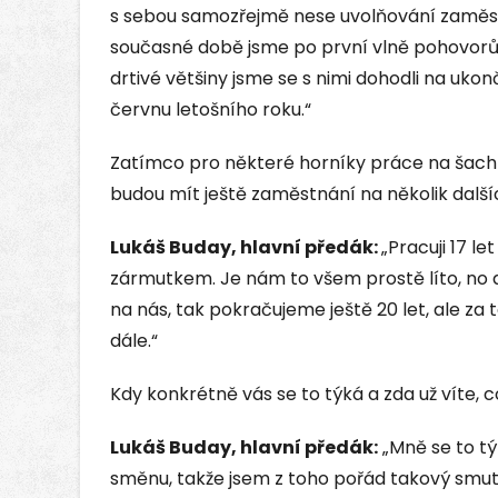
s sebou samozřejmě nese uvolňování zaměstn
současné době jsme po první vlně pohovorů,
drtivé většiny jsme se s nimi dohodli na uk
červnu letošního roku.“
Zatímco pro některé horníky práce na šacht
budou mít ještě zaměstnání na několik dalš
Lukáš Buday, hlavní předák:
„Pracuji 17 l
zármutkem. Je nám to všem prostě líto, no 
na nás, tak pokračujeme ještě 20 let, ale za
dále.“
Kdy konkrétně vás se to týká a zda už víte,
Lukáš Buday, hlavní předák:
„Mně se to tý
směnu, takže jsem z toho pořád takový smut