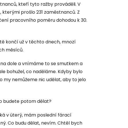
anců, kteří tyto ražby prováděli. V
 kterými prošlo 231 zaměstnanců. Z
ončení pracovního poměru dohodou k 30.
ě končí už v těchto dnech, mnozí
ích měsíců.
et na dole a vnímáme to se smutkem a
ale bohužel, co naděláme. Kdyby bylo
 to my nemůžeme nic udělat, aby to jelo
 co budete potom dělat?
ká v úterý, mám poslední fárací
ný. Co budu dělat, nevím. Chtěl bych