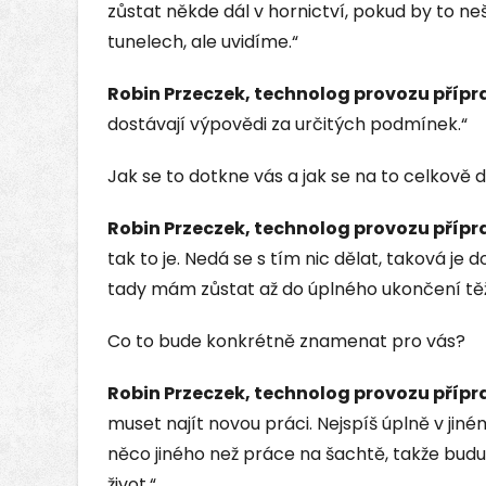
zůstat někde dál v hornictví, pokud by to ne
tunelech, ale uvidíme.“
Robin Przeczek, technolog provozu přípr
dostávají výpovědi za určitých podmínek.“
Jak se to dotkne vás a jak se na to celkově 
Robin Przeczek, technolog provozu přípr
tak to je. Nedá se s tím nic dělat, taková je 
tady mám zůstat až do úplného ukončení těž
Co to bude konkrétně znamenat pro vás?
Robin Przeczek, technolog provozu přípr
muset najít novou práci. Nejspíš úplně v jiné
něco jiného než práce na šachtě, takže bud
život.“