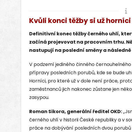
Kvůli konci těžby si už horníc
Definitivní konec těžby černého uhlí, kter
začíná projevovat na pracovním trhu. Ně
nastupují na poslední směny a následně s
V podzemí jediného činného černouhelného 
přípravy posledních porubů, kde se bude uhlí 
Horníci, pro které už v dole není práce, proto 
zaměstnanců jich nakonec zůstane jen několik
zasypou.
Roman Sikora, generální ředitel OKD:
„Jsm
černého uhlí v historii České republiky a v 
práce na dobývání posledních dvou porubů v