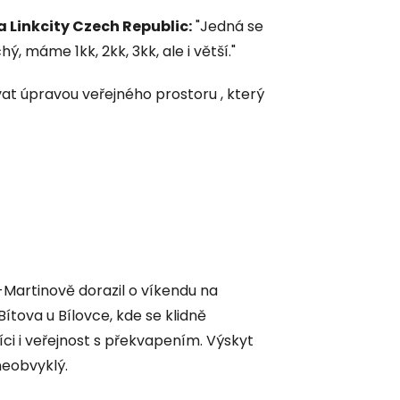
a Linkcity Czech Republic:
"Jedná se
ý, máme 1kk, 2kk, 3kk, ale i větší."
t úpravou veřejného prostoru , který
-Martinově dorazil o víkendu na
ítova u Bílovce, kde se klidně
íci i veřejnost s překvapením. Výskyt
neobvyklý.