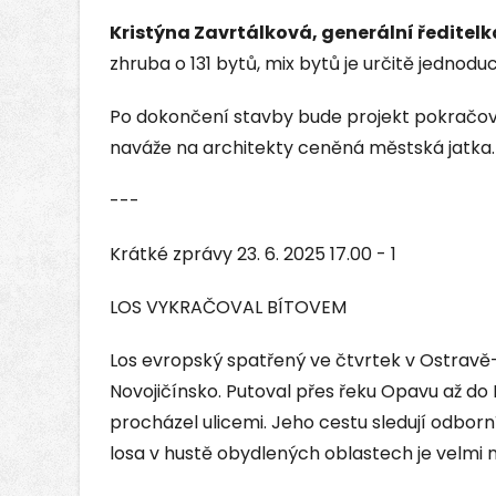
Kristýna Zavrtálková, generální ředitelk
zhruba o 131 bytů, mix bytů je určitě jednoduch
Po dokončení stavby bude projekt pokračova
naváže na architekty ceněná městská jatka.
---
Krátké zprávy 23. 6. 2025 17.00 - 1
LOS VYKRAČOVAL BÍTOVEM
Los evropský spatřený ve čtvrtek v Ostravě
Novojičínsko. Putoval přes řeku Opavu až do B
procházel ulicemi. Jeho cestu sledují odborn
losa v hustě obydlených oblastech je velmi 