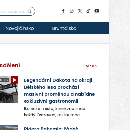
Novojičínsko
Bruntálsko
sdělení
více
Legendární Dakota na okraji
01:32
Bělského lesa prochází
masivní proměnou a nabídne
exkluzivní gastronomii
Ikonické místo, které zná snad
každý Ostravan, restaurace
Dakota, píše novou kapitolu. Silná
mateřská společnost Dang
Ridera Bohemia: žádné