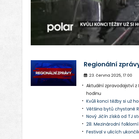
v
Regionální zpráv
23. června 2025, 17:00
Aktuální zpravodajství 
hodinu
Kvůli konci těžby si už h
Většina bytů chystané R
Nový Jičín získá od TJ s
28. Mezinárodní folklorní
Festival v ulicích ukonč