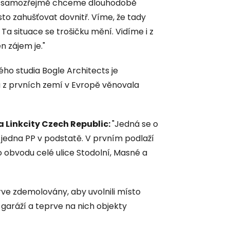
 samozřejmě chceme dlouhodobě
o zahušťovat dovnitř. Víme, že tady
a situace se trošičku mění. Vidíme i z
n zájem je."
ho studia Bogle Architects je
na z prvních zemí v Evropě věnovala
a Linkcity Czech Republic:
"Jedná se o
jedna PP v podstatě. V prvním podlaží
po obvodu celé ulice Stodolní, Masné a
rve zdemolovány, aby uvolnili místo
aráží a teprve na nich objekty