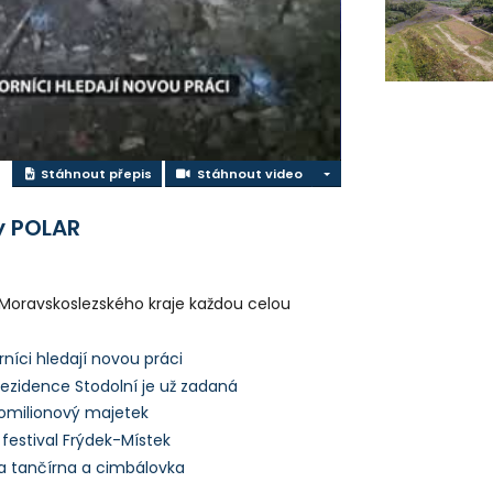
ideo
Stáhnout video
Stáhnout přepis
Stáhnout video
y POLAR
z Moravskoslezského kraje každou celou
orníci hledají novou práci
ezidence Stodolní je už zadaná
tomilionový majetek
 festival Frýdek-Místek
ila tančírna a cimbálovka