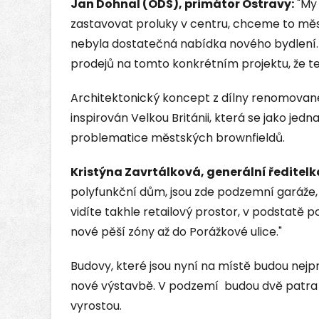
Jan Dohnal (ODS), primátor Ostravy:
"My
zastavovat proluky v centru, chceme to měst
nebyla dostatečná nabídka nového bydlení. T
prodejů na tomto konkrétním projektu, že te
Architektonický koncept z dílny renomované
inspirován Velkou Británii, která se jako jed
problematice městských brownfieldů.
Kristýna Zavrtálková, generální ředitelk
polyfunkční dům, jsou zde podzemní garáže, 
vidíte takhle retailový prostor, v podstatě 
nové pěší zóny až do Porážkové ulice."
Budovy, které jsou nyní na místě budou nejp
nové výstavbě. V podzemí budou dvě patra g
vyrostou.