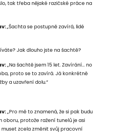
šlo, tak třeba nějaké razičské práce na
av:
„Šachta se postupně zavírá, lidé
díváte? Jak dlouho jste na šachtě?
av:
„Na šachtě jsem 15 let. Zavírání... no
doba, proto se to zavírá. Já konkrétně
by a uzavření dolu.“
av:
„Pro mě to znamená, že si pak budu
m oboru, protože ražení tunelů je asi
u muset zcela změnit svůj pracovní