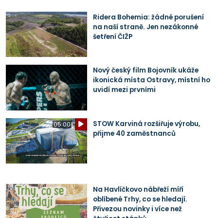
Ridera Bohemia: žádné porušení
na naší straně. Jen nezákonné
šetření ČIŽP
Nový český film Bojovník ukáže
ikonická místa Ostravy, místní ho
uvidí mezi prvními
STOW Karviná rozšiřuje výrobu,
05:00
přijme 40 zaměstnanců
Na Havlíčkovo nábřeží míří
oblíbené Trhy, co se hledají.
Přivezou novinky i více než