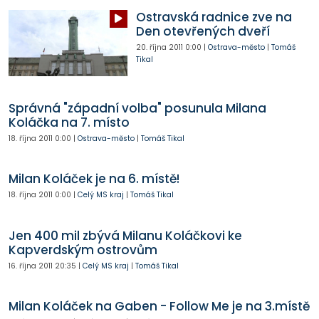
Ostravská radnice zve na
Den otevřených dveří
20. října 2011
0:00
|
Ostrava-město
|
Tomáš
Tikal
Správná "západní volba" posunula Milana
Koláčka na 7. místo
18. října 2011
0:00
|
Ostrava-město
|
Tomáš Tikal
Milan Koláček je na 6. místě!
18. října 2011
0:00
|
Celý MS kraj
|
Tomáš Tikal
Jen 400 mil zbývá Milanu Koláčkovi ke
Kapverdským ostrovům
16. října 2011
20:35
|
Celý MS kraj
|
Tomáš Tikal
Milan Koláček na Gaben - Follow Me je na 3.místě