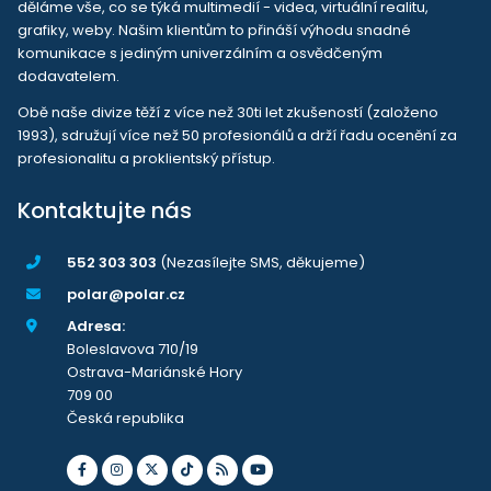
děláme vše, co se týká multimedií - videa, virtuální realitu,
grafiky, weby. Našim klientům to přináší výhodu snadné
komunikace s jediným univerzálním a osvědčeným
dodavatelem.
Obě naše divize těží z více než 30ti let zkušeností (založeno
1993), sdružují více než 50 profesionálů a drží řadu ocenění za
profesionalitu a proklientský přístup.
Kontaktujte nás
552 303 303
(Nezasílejte SMS, děkujeme)
polar@polar.cz
Adresa:
Boleslavova 710/19
Ostrava-Mariánské Hory
709 00
Česká republika