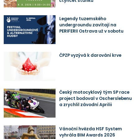
čtyřicet stánků
Legendy tuzemského
undergroundu zavítají na
PERIFERII Ostrava už v sobotu
ČPZP vyzývá k darování krve
Český motocyklový tým SP race
project bodoval v Oscherslebenu
a zrychlil závodní Aprilii
Vánoční hvězda HSF System
vyhrála BIM Awards 2026