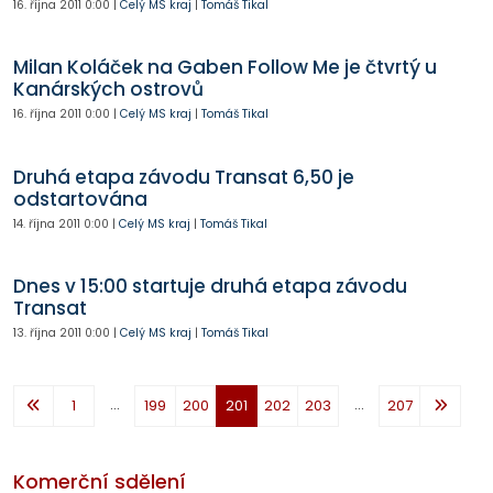
16. října 2011
0:00
|
Celý MS kraj
|
Tomáš Tikal
Milan Koláček na Gaben Follow Me je čtvrtý u
Kanárských ostrovů
16. října 2011
0:00
|
Celý MS kraj
|
Tomáš Tikal
Druhá etapa závodu Transat 6,50 je
odstartována
14. října 2011
0:00
|
Celý MS kraj
|
Tomáš Tikal
Dnes v 15:00 startuje druhá etapa závodu
Transat
13. října 2011
0:00
|
Celý MS kraj
|
Tomáš Tikal
...
...
1
199
200
201
202
203
207
Komerční sdělení