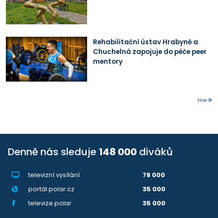
Rehabilitační ústav Hrabyně a
Chuchelná zapojuje do péče peer
mentory
Více
Denně nás sleduje
148 000
diváků
televizní vysílání
78 000
portál polar.cz
35 000
televize.polar
35 000