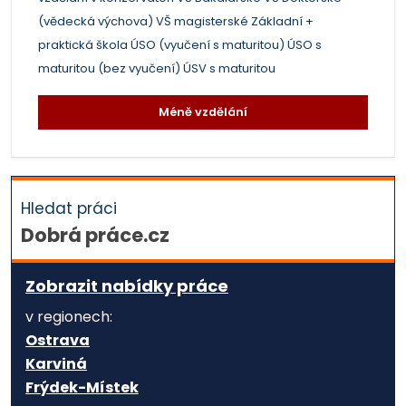
(vědecká výchova)
VŠ magisterské
Základní +
praktická škola
ÚSO (vyučení s maturitou)
ÚSO s
maturitou (bez vyučení)
ÚSV s maturitou
Méně vzdělání
Hledat práci
Dobrá práce.cz
Zobrazit nabídky práce
v regionech:
Ostrava
Karviná
Frýdek-Místek