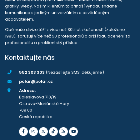
grafiky, weby. Našim klientům to přináší výhodu snadné
komunikace s jediným univerzálním a osvědčeným
dodavatelem.
Obě naše divize těží z více než 30ti let zkušeností (založeno
1993), sdružují více než 50 profesionálů a drží řadu ocenění za
profesionalitu a proklientský přístup.
Kontaktujte nás
552 303 303
(Nezasílejte SMS, děkujeme)
polar@polar.cz
Adresa:
Boleslavova 710/19
Ostrava-Mariánské Hory
709 00
Česká republika