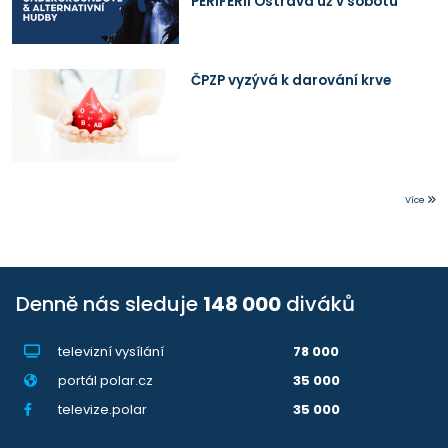
PERIFERII Ostrava už v sobotu
ČPZP vyzývá k darování krve
Více
Denně nás sleduje
148 000
diváků
televizní vysílání
78 000
portál polar.cz
35 000
televize.polar
35 000