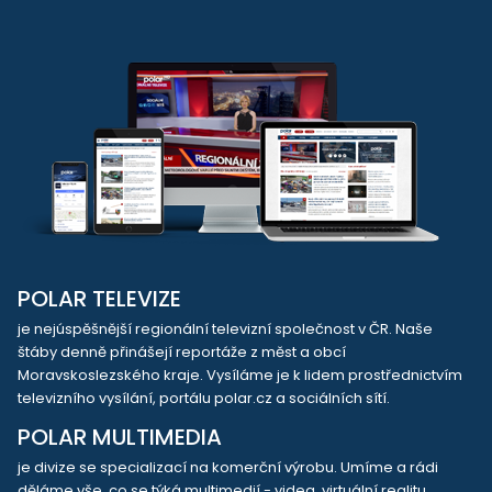
POLAR TELEVIZE
je nejúspěšnější regionální televizní společnost v ČR. Naše
štáby denně přinášejí reportáže z měst a obcí
Moravskoslezského kraje. Vysíláme je k lidem prostřednictvím
televizního vysílání, portálu polar.cz a sociálních sítí.
POLAR MULTIMEDIA
je divize se specializací na komerční výrobu. Umíme a rádi
děláme vše, co se týká multimedií - videa, virtuální realitu,