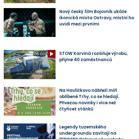
Nový český film Bojovník ukáže
ikonická místa Ostravy, místní ho
uvidí mezi prvními
STOW Karviná rozšiřuje výrobu,
05:00
přijme 40 zaměstnanců
Na Havlíčkovo nábřeží míří
oblíbené Trhy, co se hledají.
Přivezou novinky i více než
čtyřicet stánků
Legendy tuzemského
undergroundu zavítají na