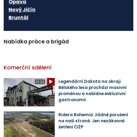
Opava
Nový Jičín
Bruntál
Nabídka práce a brigád
Komerční sdělení
Legendární Dakota na okraji
01:32
Bělského lesa prochází masivní
proměnou a nabídne exkluzivní
gastronomii
Ridera Bohemia: žádné porušení
na naší straně. Jen nezákonné
šetření ČIŽP