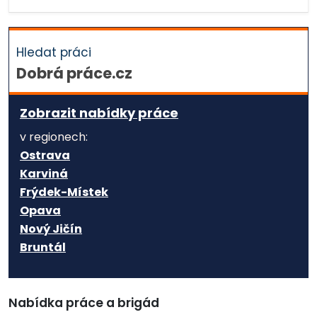
Hledat práci
Dobrá práce.cz
Zobrazit nabídky práce
v regionech:
Ostrava
Karviná
Frýdek-Místek
Opava
Nový Jičín
Bruntál
Nabídka práce a brigád