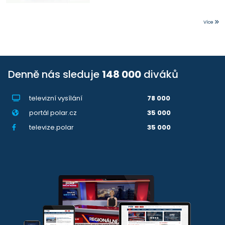
Více
Denně nás sleduje
148 000
diváků
televizní vysílání
78 000
portál polar.cz
35 000
televize.polar
35 000