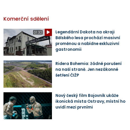
Komerční sdělení
Legendární Dakota na okraji
01:32
Bělského lesa prochází masivní
proměnou a nabídne exkluzivní
gastronomii
Ridera Bohemia: žádné porušení
na naší straně. Jen nezákonné
šetření ČIŽP
Nový český film Bojovník ukáže
ikonická místa Ostravy, místní ho
uvidí mezi prvními