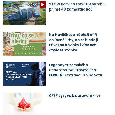
STOW Karviná rozšiřuje výrobu,
05:00
přijme 40 zaměstnanců
Na Havlíčkovo nábřeží míří
oblíbené Trhy, co se hledají.
Přivezou novinky i více než
čtyřicet stánků
Legendy tuzemského
undergroundu zavítají na
PERIFERII Ostrava už v sobotu
ČPZP vyzývá k darování krve