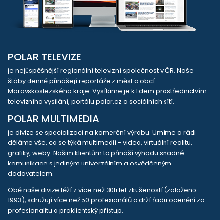
POLAR TELEVIZE
je nejúspěšnější regionální televizní společnost v ČR. Naše
štáby denně přinášejí reportáže z měst a obcí
Moravskoslezského kraje. Vysíláme je k lidem prostřednictvím
televizního vysílání, portálu polar.cz a sociálních sítí.
POLAR MULTIMEDIA
je divize se specializací na komerční výrobu. Umíme a rádi
děláme vše, co se týká multimedií - videa, virtuální realitu,
grafiky, weby. Našim klientům to přináší výhodu snadné
komunikace s jediným univerzálním a osvědčeným
dodavatelem.
Obě naše divize těží z více než 30ti let zkušeností (založeno
1993), sdružují více než 50 profesionálů a drží řadu ocenění za
profesionalitu a proklientský přístup.