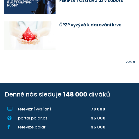
PERIFERII Ostrava už v sobotu
ČPZP vyzývá k darování krve
Více
Denně nás sleduje
148 000
diváků
televizní vysílání
78 000
portál polar.cz
35 000
televize.polar
35 000