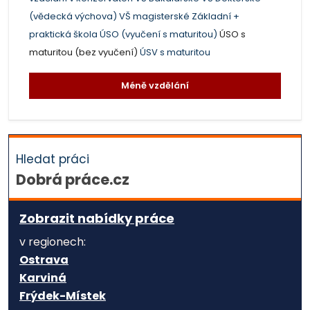
(vědecká výchova)
VŠ magisterské
Základní +
praktická škola
ÚSO (vyučení s maturitou)
ÚSO s
maturitou (bez vyučení)
ÚSV s maturitou
Méně vzdělání
Hledat práci
Dobrá práce.cz
Zobrazit nabídky práce
v regionech:
Ostrava
Karviná
Frýdek-Místek