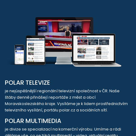
POLAR TELEVIZE
je nejúspěšnější regionální televizní společnost v ČR. Naše
štáby denně přinášejí reportáže z měst a obcí
Moravskoslezského kraje. Vysíláme je k lidem prostřednictvím
televizního vysílání, portálu polar.cz a sociálních sítí.
POLAR MULTIMEDIA
je divize se specializací na komerční výrobu. Umíme a rádi
děláme vše, co se týká multimedií - videa, virtuální realitu,