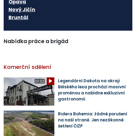
Opava
Nový Jičín
Bruntál
Nabídka práce a brigád
Komerční sdělení
Legendární Dakota na okraji
01:32
Bělského lesa prochází masivní
proměnou a nabídne exkluzivní
gastronomii
Ridera Bohemia: žádné porušení
na naší straně. Jen nezákonné
šetření ČIŽP