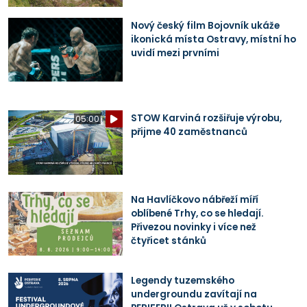
Nový český film Bojovník ukáže
ikonická místa Ostravy, místní ho
uvidí mezi prvními
STOW Karviná rozšiřuje výrobu,
05:00
přijme 40 zaměstnanců
Na Havlíčkovo nábřeží míří
oblíbené Trhy, co se hledají.
Přivezou novinky i více než
čtyřicet stánků
Legendy tuzemského
undergroundu zavítají na