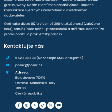
grafiky, weby. Našim klientům to přináší výhodu snadné
komunikace s jediným univerzálním a osvědčeným
dodavatelem.
Obě naše divize těží z více než 30ti let zkušeností (založeno
1993), sdružují více než 50 profesionálů a drží řadu ocenění za
profesionalitu a proklientský přístup.
Kontaktujte nás
552 303 303
(Nezasílejte SMS, děkujeme)
polar@polar.cz
Adresa:
Boleslavova 710/19
Ostrava-Mariánské Hory
709 00
Česká republika