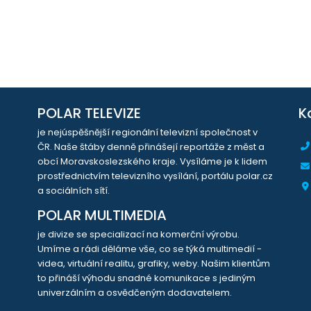
POLAR TELEVIZE
K
je nejúspěšnější regionální televizní společnost v
ČR. Naše štáby denně přinášejí reportáže z měst a
obcí Moravskoslezského kraje. Vysíláme je k lidem
prostřednictvím televizního vysílání, portálu polar.cz
a sociálních sítí.
POLAR MULTIMEDIA
je divize se specializací na komerční výrobu.
Umíme a rádi děláme vše, co se týká multimedií -
videa, virtuální realitu, grafiky, weby. Našim klientům
to přináší výhodu snadné komunikace s jediným
univerzálním a osvědčeným dodavatelem.