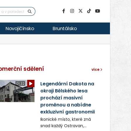
Novojičínsko
Bruntálsko
omerční sdělení
více
Legendární Dakota na
01:32
okraji Bělského lesa
prochází masivní
proměnou a nabídne
exkluzivní gastronomii
Ikonické místo, které zná
snad každý Ostravan,