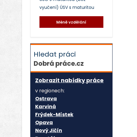
vyučení)
ÚSV s maturitou
Méně vzdělání
Hledat práci
Dobrá práce.cz
Zobrazit nabídky práce
v regionech:
Ostrava
Karviná
Frýdek-Místek
Opava
Nový Jičín