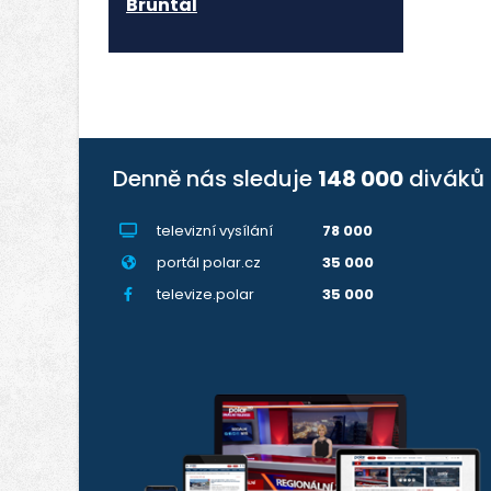
Bruntál
Denně nás sleduje
148 000
diváků
televizní vysílání
78 000
portál polar.cz
35 000
televize.polar
35 000