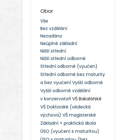
Obor
Vše
Bez vzdělání
Nezadáno
Neúplné základní
Nižší střední
Nižší střední odborné
Střední odborné (vyučen)
Střední odborné bez maturity
a bez vyučení
Vyšší odborné
Vyšší odborné vzdělání
v konzervatoři
VŠ Bakalářské
VŠ Doktorské (vědecká
výchova)
VŠ magisterské
Základní + praktická škola
ÚSO (vyučení s maturitou)
ÚSO s maturitou (bez