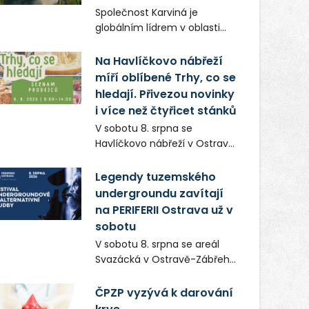
Frič a Tomáš Dianiška si
Společnost Karviná je
moravskoslezskou metropoli
globálním lídrem v oblasti
nevybrali náhodou – její
regálových produktů a
syrová atmosféra se stala
systémů, stabilním
Na Havlíčkovo nábřeží
přirozenou součástí příběhu
zaměstnavatelem na
míří oblíbené Trhy, co se
bývalého boxerského
Karvinsku a firmou s
šampiona Hoffa (Milan
hledají. Přivezou novinky
obrovským potenciálem.
Ondrík), jenž se po letech
i více než čtyřicet stánků
vrací do světa vrcholových
V sobotu 8. srpna se
zápasů, tentokrát v MMA.
Havlíčkovo nábřeží v Ostravě
opět promění v místo plné
vůní, chutí a poctivých
Legendy tuzemského
lokálních výrobků. Trhy, co se
undergroundu zavítají
hledají tentokrát nabídnou
na PERIFERII Ostrava už v
více než čtyřicet pečlivě
sobotu
vybraných stánků s kvalitní
V sobotu 8. srpna se areál
gastronomií, farmářskými
Svazácká v Ostravě-Zábřehu
produkty, designem i
promění v baštu
řemeslnou tvorbou.
undergroundové a
ČPZP vyzývá k darování
Návštěvníci se mohou těšit
alternativní hudby. Uskuteční