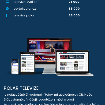
televizní vysílání
78 000
portál polar.cz
35 000
televize.polar
35 000
POLAR TELEVIZE
je nejúspěšnější regionální televizní společnost v ČR. Naše
štáby denně přinášejí reportáže z měst a obcí
Moravskoslezského kraje. Vysíláme je k lidem prostřednictvím