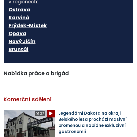
v regionech:
Ostrava
Karviná
Frýdek-Místek
Opava
Nový Jičín
Bruntál
Nabídka práce a brigád
Komerční sdělení
Legendární Dakota na okraji
01:32
Bělského lesa prochází masivní
proměnou a nabídne exkluzivní
gastronomii