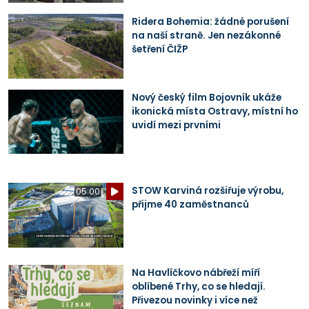
Ridera Bohemia: žádné porušení
na naší straně. Jen nezákonné
šetření ČIŽP
Nový český film Bojovník ukáže
ikonická místa Ostravy, místní ho
uvidí mezi prvními
STOW Karviná rozšiřuje výrobu,
05:00
přijme 40 zaměstnanců
Na Havlíčkovo nábřeží míří
oblíbené Trhy, co se hledají.
Přivezou novinky i více než