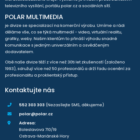
televizního vysílání, portálu polar.cz a sociálních sítí.
POLAR MULTIMEDIA
je divize se specializací na komerční výrobu. Umíme a rádi
děláme vše, co se týká multimedií - videa, virtuální realitu,
grafiky, weby. Našim klientům to přináší výhodu snadné
komunikace s jediným univerzálním a osvědčeným
dodavatelem.
Obě naše divize těží z více než 30ti let zkušeností (založeno
1993), sdružují více než 50 profesionálů a drží řadu ocenění za
profesionalitu a proklientský přístup.
Kontaktujte nás
552 303 303
(Nezasílejte SMS, děkujeme)
polar@polar.cz
Adresa:
Boleslavova 710/19
Ostrava-Mariánské Hory