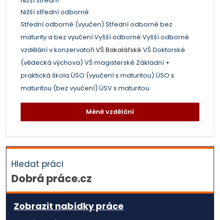
Nižší střední
Nižší střední odborné
Střední odborné (vyučen)
Střední odborné bez
maturity a bez vyučení
Vyšší odborné
Vyšší odborné
vzdělání v konzervatoři
VŠ Bakalářské
VŠ Doktorské
(vědecká výchova)
VŠ magisterské
Základní +
praktická škola
ÚSO (vyučení s maturitou)
ÚSO s
maturitou (bez vyučení)
ÚSV s maturitou
Méně vzdělání
Hledat práci
Dobrá práce.cz
Zobrazit nabídky práce