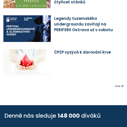
čtyřicet stánků
Legendy tuzemského
undergroundu zavítají na
PERIFERII Ostrava už v sobotu
ČPZP vyzývá k darování krve
Více
Denně nás sleduje
148 000
diváků