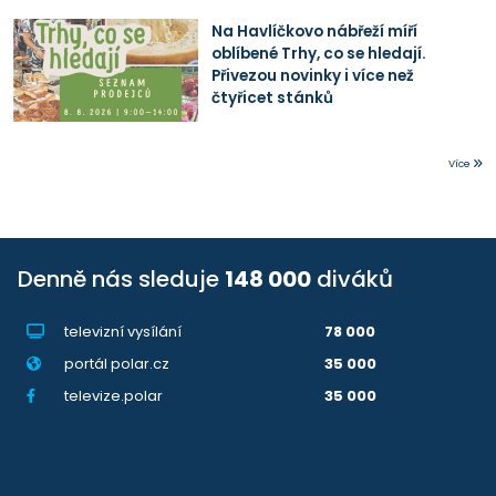
Na Havlíčkovo nábřeží míří
oblíbené Trhy, co se hledají.
Přivezou novinky i více než
čtyřicet stánků
Více
Denně nás sleduje
148 000
diváků
televizní vysílání
78 000
portál polar.cz
35 000
televize.polar
35 000