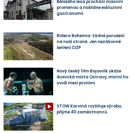
Bělského lesa prochází masivní
proměnou a nabídne exkluzivní
gastronomii
Ridera Bohemia: žádné porušení
na naší straně. Jen nezákonné
šetření ČIŽP
Nový český film Bojovník ukáže
ikonická místa Ostravy, místní ho
uvidí mezi prvními
STOW Karviná rozšiřuje výrobu,
05:00
přijme 40 zaměstnanců