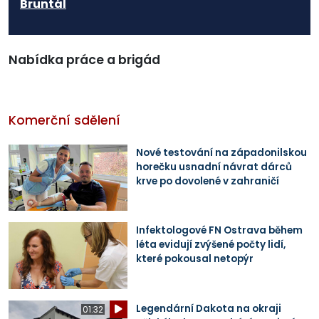
Bruntál
Nabídka práce a brigád
Komerční sdělení
Nové testování na západonilskou
horečku usnadní návrat dárců
krve po dovolené v zahraničí
Infektologové FN Ostrava během
léta evidují zvýšené počty lidí,
které pokousal netopýr
Legendární Dakota na okraji
01:32