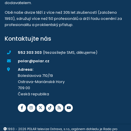
dodavatelem.
Obě naše divize těží z více než 30ti let zkušeností (založeno
1993), sdružují více než 50 profesionálů a drží řadu ocenění za
profesionalitu a proklientský přístup.
Kontaktujte nás
552 303 303
(Nezasílejte SMS, děkujeme)
polar@polar.cz
Adresa:
Boleslavova 710/19
Ostrava-Mariánské Hory
709 00
Česká republika
1993 - 2026 POLAR televize Ostrava, s.r.o., orgánem dohledu je Rada pro