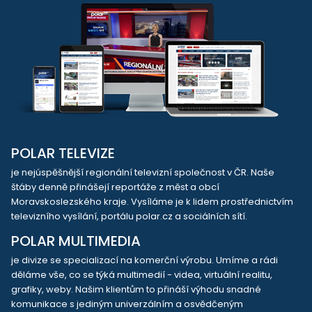
POLAR TELEVIZE
je nejúspěšnější regionální televizní společnost v ČR. Naše
štáby denně přinášejí reportáže z měst a obcí
Moravskoslezského kraje. Vysíláme je k lidem prostřednictvím
televizního vysílání, portálu polar.cz a sociálních sítí.
POLAR MULTIMEDIA
je divize se specializací na komerční výrobu. Umíme a rádi
děláme vše, co se týká multimedií - videa, virtuální realitu,
grafiky, weby. Našim klientům to přináší výhodu snadné
komunikace s jediným univerzálním a osvědčeným