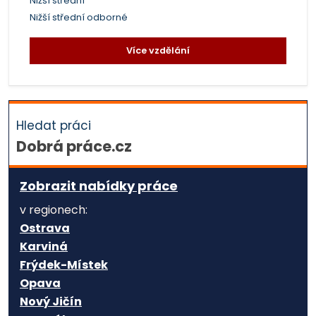
Nižší střední
Nižší střední odborné
Více vzdělání
Hledat práci
Dobrá práce.cz
Zobrazit nabídky práce
v regionech:
Ostrava
Karviná
Frýdek-Místek
Opava
Nový Jičín