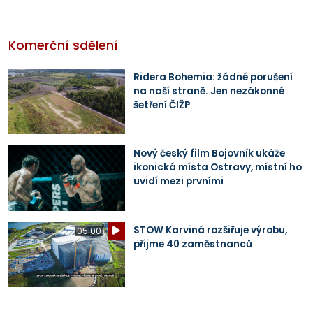
Komerční sdělení
Ridera Bohemia: žádné porušení
na naší straně. Jen nezákonné
šetření ČIŽP
Nový český film Bojovník ukáže
ikonická místa Ostravy, místní ho
uvidí mezi prvními
STOW Karviná rozšiřuje výrobu,
05:00
přijme 40 zaměstnanců