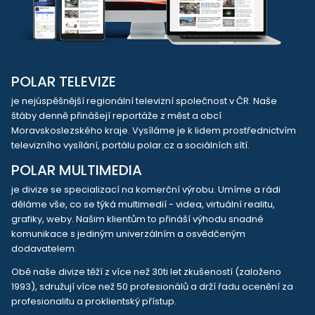
POLAR TELEVIZE
je nejúspěšnější regionální televizní společnost v ČR. Naše
štáby denně přinášejí reportáže z měst a obcí
Moravskoslezského kraje. Vysíláme je k lidem prostřednictvím
televizního vysílání, portálu polar.cz a sociálních sítí.
POLAR MULTIMEDIA
je divize se specializací na komerční výrobu. Umíme a rádi
děláme vše, co se týká multimedií - videa, virtuální realitu,
grafiky, weby. Našim klientům to přináší výhodu snadné
komunikace s jediným univerzálním a osvědčeným
dodavatelem.
Obě naše divize těží z více než 30ti let zkušeností (založeno
1993), sdružují více než 50 profesionálů a drží řadu ocenění za
profesionalitu a proklientský přístup.