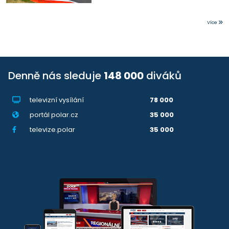
Více
Denně nás sleduje
148 000
diváků
televizní vysílání
78 000
portál polar.cz
35 000
televize.polar
35 000