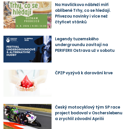
Na Havlíčkovo nábřeží míří
oblíbené Trhy, co se hledají.
Přivezou novinky i více než
čtyřicet stánků
Legendy tuzemského
undergroundu zavítají na
PERIFERII Ostrava už v sobotu
ČPZP vyzývá k darování krve
Český motocyklový tým SP race
project bodoval v Oscherslebenu
a zrychlil závodní Aprilii