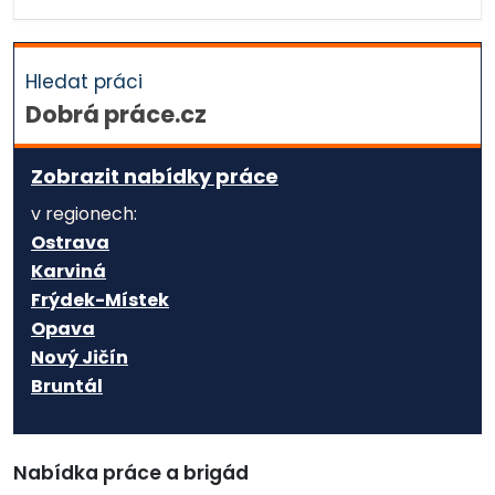
Hledat práci
Dobrá práce.cz
Zobrazit nabídky práce
v regionech:
Ostrava
Karviná
Frýdek-Místek
Opava
Nový Jičín
Bruntál
Nabídka práce a brigád