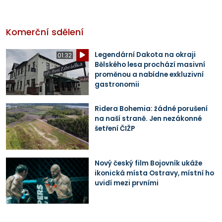
Komerční sdělení
Legendární Dakota na okraji
01:32
Bělského lesa prochází masivní
proměnou a nabídne exkluzivní
gastronomii
Ridera Bohemia: žádné porušení
na naší straně. Jen nezákonné
šetření ČIŽP
Nový český film Bojovník ukáže
ikonická místa Ostravy, místní ho
uvidí mezi prvními