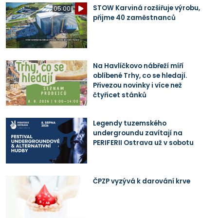
STOW Karviná rozšiřuje výrobu,
05:00
přijme 40 zaměstnanců
Na Havlíčkovo nábřeží míří
oblíbené Trhy, co se hledají.
Přivezou novinky i více než
čtyřicet stánků
Legendy tuzemského
undergroundu zavítají na
PERIFERII Ostrava už v sobotu
ČPZP vyzývá k darování krve