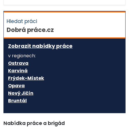
Hledat práci
Dobrá práce.cz
Zobrazit nabídky práce
v regionech:
Ostrava
Karviná
Frýdek-Místek
Opava
Nový Jičín
Bruntál
Nabídka práce a brigád