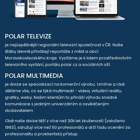
POLAR TELEVIZE
je nejúspěšnější regionální televizní společnost v ČR. Naše
štáby denně přinášejí reportáže z měst a obcí
Moravskoslezského kraje. Vysíláme je k lidem prostřednictvím
televizního vysílání, portálu polar.cz a sociálních sítí.
POLAR MULTIMEDIA
je divize se specializací na komerční výrobu. Umíme a rádi
děláme vše, co se týká multimedií - videa, virtuální realitu,
grafiky, weby. Našim klientům to přináší výhodu snadné
komunikace s jediným univerzálním a osvědčeným
dodavatelem.
Obě naše divize těží z více než 30ti let zkušeností (založeno
1993), sdružují více než 50 profesionálů a drží řadu ocenění za
profesionalitu a proklientský přístup.