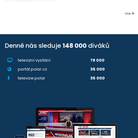
Více
Denně nás sleduje
148 000
diváků
televizní vysílání
78 000
portál polar.cz
35 000
televize.polar
35 000