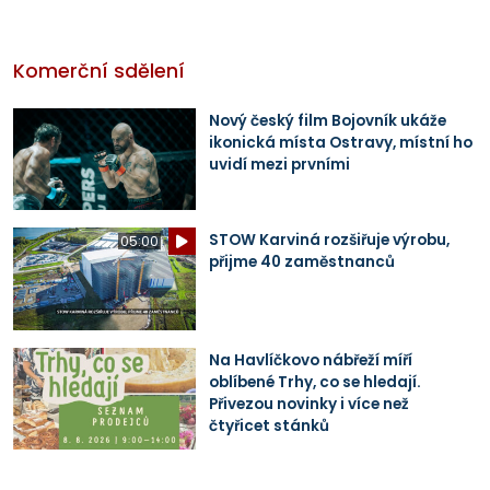
Komerční sdělení
Nový český film Bojovník ukáže
ikonická místa Ostravy, místní ho
uvidí mezi prvními
STOW Karviná rozšiřuje výrobu,
05:00
přijme 40 zaměstnanců
Na Havlíčkovo nábřeží míří
oblíbené Trhy, co se hledají.
Přivezou novinky i více než
čtyřicet stánků