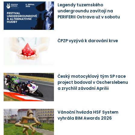
Legendy tuzemského
undergroundu zavítají na
PERIFERII Ostrava už v sobotu
ČPZP vyzývá k darování krve
Český motocyklový tým SP race
project bodoval v Oscherslebenu
a zrychlil závodní Aprilii
Vánoční hvězda HSF System
vyhrála BIM Awards 2026