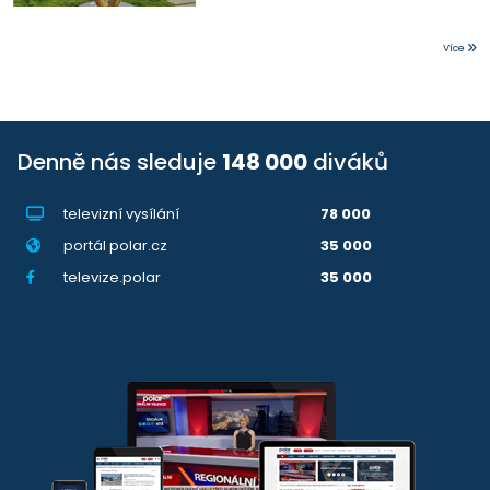
Více
Denně nás sleduje
148 000
diváků
televizní vysílání
78 000
portál polar.cz
35 000
televize.polar
35 000