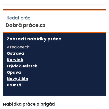
Hledat práci
Dobrá práce.cz
Zobrazit nabídky práce
v regionech:
Ostrava
Karviná
Frýdek-Místek
Opava
Nový Jičín
Bruntál
Nabídka práce a brigád