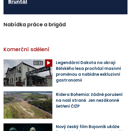
Bruntál
Nabídka práce a brigád
Komerční sdělení
Legendární Dakota na okraji
01:32
Bělského lesa prochází masivní
proměnou a nabídne exkluzivní
gastronomii
Ridera Bohemia: žádné porušení
na naší straně. Jen nezákonné
šetření ČIŽP
Nový český film Bojovník ukáže