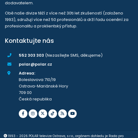
dodavatelem.
Obě naše divize těží z více než 30ti let zkušeností (založeno
1993), sdružují více než 50 profesionálů a drží řadu ocenění za
profesionalitu a proklientský přístup.
Kontaktujte nás
552 303 303
(Nezasílejte SMS, děkujeme)
polar@polar.cz
Adresa:
Boleslavova 710/19
Ostrava-Mariánské Hory
709 00
Česká republika
1993 - 2026 POLAR televize Ostrava, s.r.o., orgánem dohledu je Rada pro