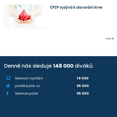
ČPZP vyzývá k darování krve
Více
Denně nás sleduje
148 000
diváků
televizní vysílání
78 000
portál polar.cz
35 000
televize.polar
35 000