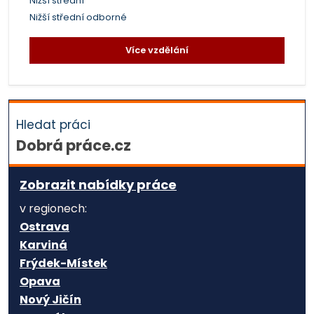
Nižší střední
Nižší střední odborné
Více vzdělání
Hledat práci
Dobrá práce.cz
Zobrazit nabídky práce
v regionech:
Ostrava
Karviná
Frýdek-Místek
Opava
Nový Jičín