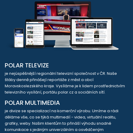
POLAR TELEVIZE
je nejúspěšnější regionální televizní společnost v ČR. Naše
štáby denně přinášejí reportáže z měst a obcí
Moravskoslezského kraje. Vysíláme je k lidem prostřednictvím
televizního vysílání, portálu polar.cz a sociálních sítí.
POLAR MULTIMEDIA
je divize se specializací na komerční výrobu. Umíme a rádi
děláme vše, co se týká multimedií - videa, virtuální realitu,
grafiky, weby. Našim klientům to přináší výhodu snadné
komunikace s jediným univerzálním a osvědčeným