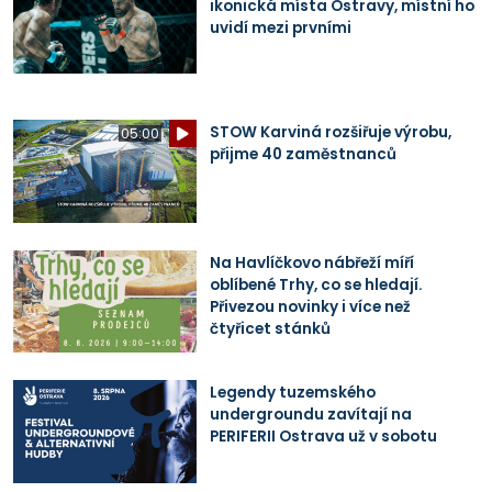
ikonická místa Ostravy, místní ho
uvidí mezi prvními
STOW Karviná rozšiřuje výrobu,
05:00
přijme 40 zaměstnanců
Na Havlíčkovo nábřeží míří
oblíbené Trhy, co se hledají.
Přivezou novinky i více než
čtyřicet stánků
Legendy tuzemského
undergroundu zavítají na
PERIFERII Ostrava už v sobotu