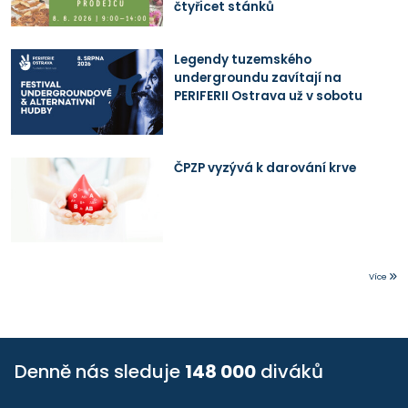
čtyřicet stánků
Legendy tuzemského
undergroundu zavítají na
PERIFERII Ostrava už v sobotu
ČPZP vyzývá k darování krve
Více
Denně nás sleduje
148 000
diváků