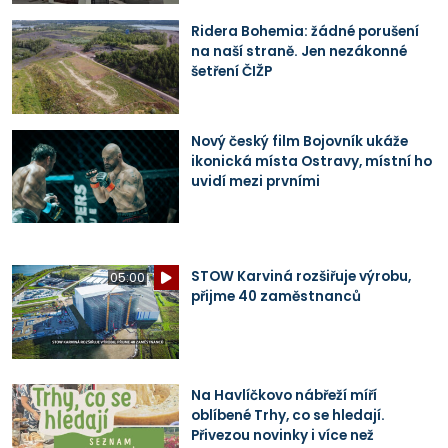
Ridera Bohemia: žádné porušení
na naší straně. Jen nezákonné
šetření ČIŽP
Nový český film Bojovník ukáže
ikonická místa Ostravy, místní ho
uvidí mezi prvními
STOW Karviná rozšiřuje výrobu,
05:00
přijme 40 zaměstnanců
Na Havlíčkovo nábřeží míří
oblíbené Trhy, co se hledají.
Přivezou novinky i více než