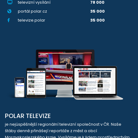
televizní vysílání
78 000
portál polar.cz
35 000
televize.polar
35 000
POLAR TELEVIZE
je nejúspěšnější regionální televizní společnost v ČR. Naše
štáby denně přinášejí reportáže z měst a obcí
Moravskoslezského kraje. Vysíláme je k lidem prostřednictvím