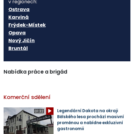
v regionech:
Ostrava
Karviná
Frýdek-Místek
Opava
Nový Jičín
Bruntál
Nabídka práce a brigád
Komerční sdělení
Legendární Dakota na okraji
01:32
Bělského lesa prochází masivní
proměnou a nabídne exkluzivní
gastronomii