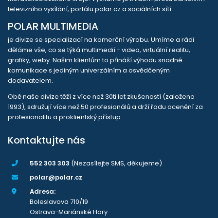
televizního vysílání, portálu polar.cz a sociálních sítí.
POLAR MULTIMEDIA
je divize se specializací na komerční výrobu. Umíme a rádi
děláme vše, co se týká multimedií - videa, virtuální realitu,
grafiky, weby. Našim klientům to přináší výhodu snadné
komunikace s jediným univerzálním a osvědčeným
dodavatelem.
Obě naše divize těží z více než 30ti let zkušeností (založeno
1993), sdružují více než 50 profesionálů a drží řadu ocenění za
profesionalitu a proklientský přístup.
Kontaktujte nás
552 303 303
(Nezasílejte SMS, děkujeme)
polar@polar.cz
Adresa:
Boleslavova 710/19
Ostrava-Mariánské Hory