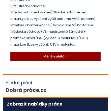
Nižší střední
Nižší střední odborné
Střední odborné (vyučen)
Střední odborné bez
maturity a bez vyučení
Vyšší odborné
Vyšší odborné
vzdělání v konzervatoři
VŠ Bakalářské
VŠ Doktorské
(vědecká výchova)
VŠ magisterské
Základní +
praktická škola
ÚSO (vyučení s maturitou)
ÚSO s
maturitou (bez vyučení)
ÚSV s maturitou
Méně vzdělání
Hledat práci
Dobrá práce.cz
Zobrazit nabídky práce