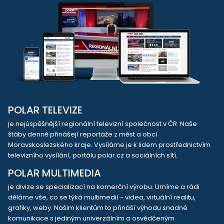
POLAR TELEVIZE
je nejúspěšnější regionální televizní společnost v ČR. Naše
štáby denně přinášejí reportáže z měst a obcí
Moravskoslezského kraje. Vysíláme je k lidem prostřednictvím
televizního vysílání, portálu polar.cz a sociálních sítí.
POLAR MULTIMEDIA
je divize se specializací na komerční výrobu. Umíme a rádi
děláme vše, co se týká multimedií - videa, virtuální realitu,
grafiky, weby. Našim klientům to přináší výhodu snadné
komunikace s jediným univerzálním a osvědčeným