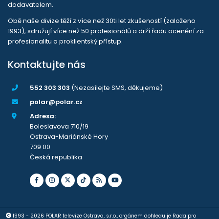
dodavatelem.
Obě naše divize těží z více než 30ti let zkušeností (založeno
1993), sdružují více než 50 profesionálů a drží řadu ocenění za
profesionalitu a proklientský přístup.
Kontaktujte nás
552 303 303
(Nezasílejte SMS, děkujeme)
polar@polar.cz
Adresa:
Boleslavova 710/19
Ostrava-Mariánské Hory
709 00
Česká republika
1993 - 2026 POLAR televize Ostrava, s.r.o., orgánem dohledu je Rada pro