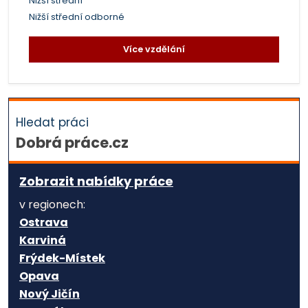
Nižší střední
Nižší střední odborné
Více vzdělání
Hledat práci
Dobrá práce.cz
Zobrazit nabídky práce
v regionech:
Ostrava
Karviná
Frýdek-Místek
Opava
Nový Jičín