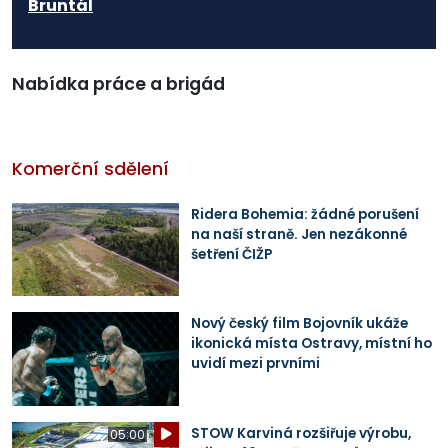
Bruntál
Nabídka práce a brigád
Komerční sdělení
Ridera Bohemia: žádné porušení
na naší straně. Jen nezákonné
šetření ČIŽP
Nový český film Bojovník ukáže
ikonická místa Ostravy, místní ho
uvidí mezi prvními
STOW Karviná rozšiřuje výrobu,
05:00