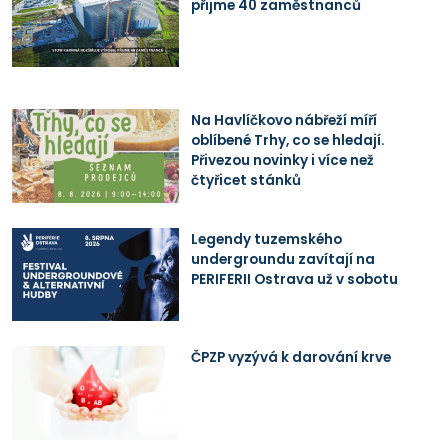
přijme 40 zaměstnanců
Na Havlíčkovo nábřeží míří
oblíbené Trhy, co se hledají.
Přivezou novinky i více než
čtyřicet stánků
Legendy tuzemského
undergroundu zavítají na
PERIFERII Ostrava už v sobotu
ČPZP vyzývá k darování krve