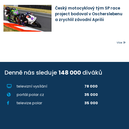
Český motocyklový tým SP race
project bodoval v Oscherslebenu
a zrychlil závodní Aprilii
Více
Denně nás sleduje
148 000
diváků
televizní vysílání
78 000
portál polar.cz
35 000
televize.polar
35 000