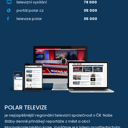
televizní vysílání
78 000
portál polar.cz
35 000
televize.polar
35 000
POLAR TELEVIZE
je nejúspěšnější regionální televizní společnost v ČR. Naše
štáby denně přinášejí reportáže z měst a obcí
Moravskoslezského kraje. Vysíláme je k lidem prostřednictvím