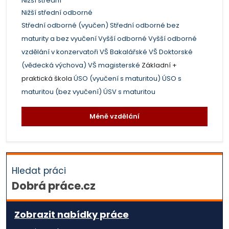
Nižší střední
Nižší střední odborné
Střední odborné (vyučen)
Střední odborné bez
maturity a bez vyučení
Vyšší odborné
Vyšší odborné
vzdělání v konzervatoři
VŠ Bakalářské
VŠ Doktorské
(vědecká výchova)
VŠ magisterské
Základní +
praktická škola
ÚSO (vyučení s maturitou)
ÚSO s
maturitou (bez vyučení)
ÚSV s maturitou
Méně vzdělání
Hledat práci
Dobrá práce.cz
Zobrazit nabídky práce