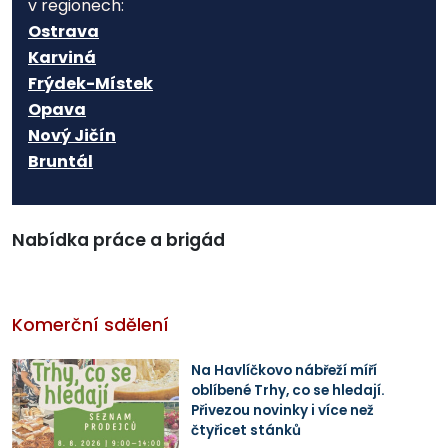
v regionech:
Ostrava
Karviná
Frýdek-Místek
Opava
Nový Jičín
Bruntál
Nabídka práce a brigád
Komerční sdělení
Na Havlíčkovo nábřeží míří
oblíbené Trhy, co se hledají.
Přivezou novinky i více než
čtyřicet stánků