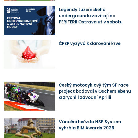
Legendy tuzemského
undergroundu zavítají na
PERIFERII Ostrava už v sobotu
ČPZP vyzývá k darování krve
Český motocyklový tým SP race
project bodoval v Oscherslebenu
a zrychlil závodní Aprilii
Vánoční hvězda HSF System
vyhrála BIM Awards 2026