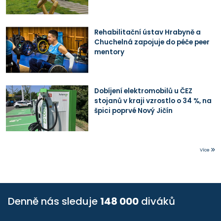
Rehabilitační ústav Hrabyně a
Chuchelná zapojuje do péče peer
mentory
Dobíjení elektromobilů u ČEZ
stojanů v kraji vzrostlo o 34 %, na
špici poprvé Nový Jičín
Více
Denně nás sleduje
148 000
diváků