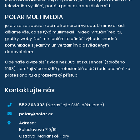
televizního vysílání, portálu polar.cz a sociálních sítí.
POLAR MULTIMEDIA
je divize se specializací na komerční výrobu. Umíme a rádi
děláme vše, co se týká multimedií - videa, virtuální realitu,
grafiky, weby. Našim klientům to přináší výhodu snadné
komunikace s jediným univerzálním a osvědčeným
dodavatelem.
Obě naše divize těží z více než 30ti let zkušeností (založeno
1993), sdružují více než 50 profesionálů a drží řadu ocenění za
profesionalitu a proklientský přístup.
Kontaktujte nás
552 303 303
(Nezasílejte SMS, děkujeme)
polar@polar.cz
Adresa:
Boleslavova 710/19
Ostrava-Mariánské Hory