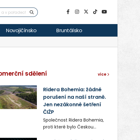
Novojičínsko
Bruntálsko
omerční sdělení
více
Ridera Bohemia: žádné
porušení na naší straně.
Jen nezákonné šetření
ČIŽP
Společnost Ridera Bohemia,
proti které bylo Českou
inspekcí životního prostředí