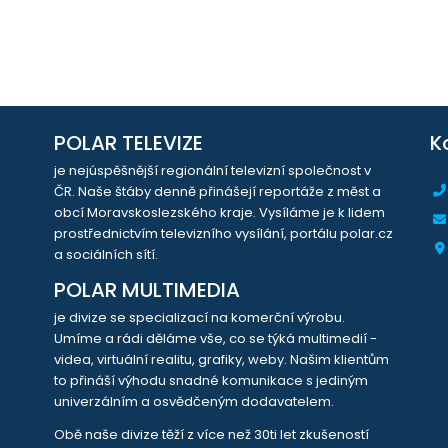
POLAR TELEVIZE
K
je nejúspěšnější regionální televizní společnost v
ČR. Naše štáby denně přinášejí reportáže z měst a
obcí Moravskoslezského kraje. Vysíláme je k lidem
prostřednictvím televizního vysílání, portálu polar.cz
a sociálních sítí.
POLAR MULTIMEDIA
je divize se specializací na komerční výrobu.
Umíme a rádi děláme vše, co se týká multimedií -
videa, virtuální realitu, grafiky, weby. Našim klientům
to přináší výhodu snadné komunikace s jediným
univerzálním a osvědčeným dodavatelem.
Obě naše divize těží z více než 30ti let zkušeností