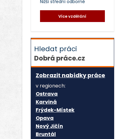
Nižší střední odborné
Více vzdělání
Hledat práci
Dobrá práce.cz
Zobrazit nabídky práce
v regionech:
Ostrava
Karviná
Frýdek-Místek
Opava
Nový Jičín
Bruntál