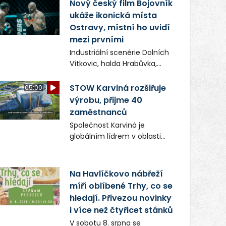
(ČIŽP) čtyři roky vedeno
Nový český film Bojovník
vykonstruované řízení, při
ukáže ikonická místa
realizaci OVS na heřmanické
Ostravy, místní ho uvidí
haldě postupovala v souladu
mezi prvními
se zákonem a zadáním
Industriální scenérie Dolních
státního podniku DIAMO a v
Vítkovic, halda Hrabůvka,
této souvislosti nelze hovořit
centrum města i další
o žádném odpadu. Ridera od
ikonická místa Ostravy se
STOW Karviná rozšiřuje
05:00
počátku označovala řízení
objeví v novém filmu
výrobu, přijme 40
ČIŽP za nezákonné a
Bojovník, který vstoupí do kin
zaměstnanců
domáhala se práva na
už 13. srpna. Režiséři Vojtěch
spravedlivý správní proces.
Společnost Karviná je
Frič a Tomáš Dianiška si
globálním lídrem v oblasti
moravskoslezskou metropoli
regálových produktů a
nevybrali náhodou – její
systémů, stabilním
syrová atmosféra se stala
zaměstnavatelem na
Na Havlíčkovo nábřeží
přirozenou součástí příběhu
Karvinsku a firmou s
míří oblíbené Trhy, co se
bývalého boxerského
obrovským potenciálem.
šampiona Hoffa (Milan
hledají. Přivezou novinky
Ondrík), jenž se po letech
i více než čtyřicet stánků
vrací do světa vrcholových
V sobotu 8. srpna se