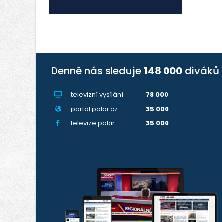
Denně nás sleduje
148 000
diváků
televizní vysílání
78 000
portál polar.cz
35 000
televize.polar
35 000