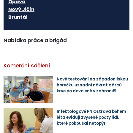
Opava
Nový Jičín
Bruntál
Nabídka práce a brigád
Komerční sdělení
Nové testování na západonilskou
horečku usnadní návrat dárců
krve po dovolené v zahraničí
Infektologové FN Ostrava během
léta evidují zvýšené počty lidí,
které pokousal netopýr