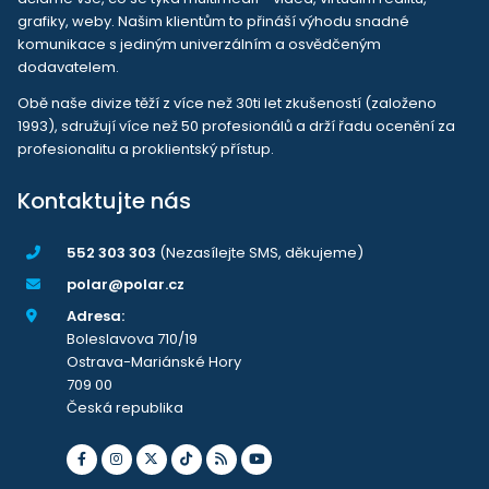
grafiky, weby. Našim klientům to přináší výhodu snadné
komunikace s jediným univerzálním a osvědčeným
dodavatelem.
Obě naše divize těží z více než 30ti let zkušeností (založeno
1993), sdružují více než 50 profesionálů a drží řadu ocenění za
profesionalitu a proklientský přístup.
Kontaktujte nás
552 303 303
(Nezasílejte SMS, děkujeme)
polar@polar.cz
Adresa:
Boleslavova 710/19
Ostrava-Mariánské Hory
709 00
Česká republika