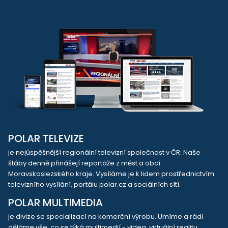
POLAR TELEVIZE
je nejúspěšnější regionální televizní společnost v ČR. Naše
štáby denně přinášejí reportáže z měst a obcí
Moravskoslezského kraje. Vysíláme je k lidem prostřednictvím
televizního vysílání, portálu polar.cz a sociálních sítí.
POLAR MULTIMEDIA
je divize se specializací na komerční výrobu. Umíme a rádi
děláme vše, co se týká multimedií - videa, virtuální realitu,