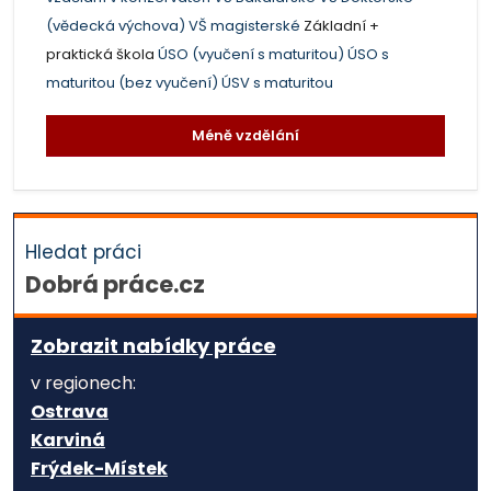
(vědecká výchova)
VŠ magisterské
Základní +
praktická škola
ÚSO (vyučení s maturitou)
ÚSO s
maturitou (bez vyučení)
ÚSV s maturitou
Méně vzdělání
Hledat práci
Dobrá práce.cz
Zobrazit nabídky práce
v regionech:
Ostrava
Karviná
Frýdek-Místek