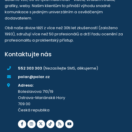
grafiky, weby. Našim klientům to přináší výhodu snadné
komunikace s jediným univerzálním a osvědčeným
dodavatelem.
Obě naše divize těží z více než 30ti let zkušeností (založeno
1993), sdružují více než 50 profesionálů a drží řadu ocenění za
profesionalitu a proklientský přístup.
Kontaktujte nás
552 303 303
(Nezasílejte SMS, děkujeme)
polar@polar.cz
Adresa:
Boleslavova 710/19
Ostrava-Mariánské Hory
709 00
Česká republika