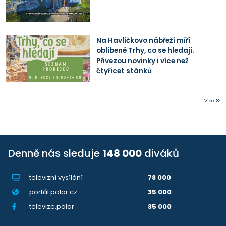
Na Havlíčkovo nábřeží míří
oblíbené Trhy, co se hledají.
Přivezou novinky i více než
čtyřicet stánků
Více
Denně nás sleduje
148 000
diváků
televizní vysílání
78 000
portál polar.cz
35 000
televize.polar
35 000