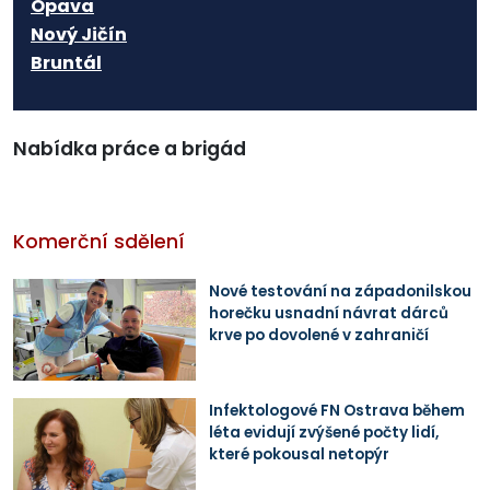
Opava
Nový Jičín
Bruntál
Nabídka práce a brigád
Komerční sdělení
Nové testování na západonilskou
horečku usnadní návrat dárců
krve po dovolené v zahraničí
Infektologové FN Ostrava během
léta evidují zvýšené počty lidí,
které pokousal netopýr