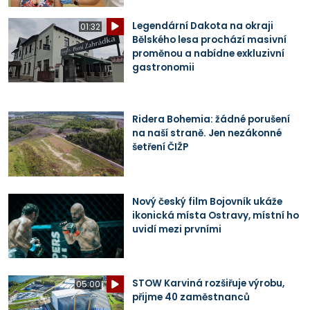
Legendární Dakota na okraji
01:32
Bělského lesa prochází masivní
proměnou a nabídne exkluzivní
gastronomii
Ridera Bohemia: žádné porušení
na naší straně. Jen nezákonné
šetření ČIŽP
Nový český film Bojovník ukáže
ikonická místa Ostravy, místní ho
uvidí mezi prvními
STOW Karviná rozšiřuje výrobu,
05:00
přijme 40 zaměstnanců