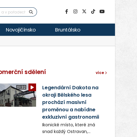
Novojičínsko
Bruntálsko
omerční sdělení
více
Legendární Dakota na
01:32
okraji Bělského lesa
prochází masivní
proměnou a nabídne
exkluzivní gastronomii
Ikonické místo, které zná
snad každý Ostravan,