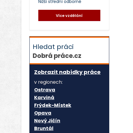
Nižší střední odborné
Více vzdělání
Hledat práci
Dobrá práce.cz
Zobrazit nabídky práce
v regionech:
Ostrava
Karviná
Frýdek-Místek
Opava
Nový Jičín
Bruntál