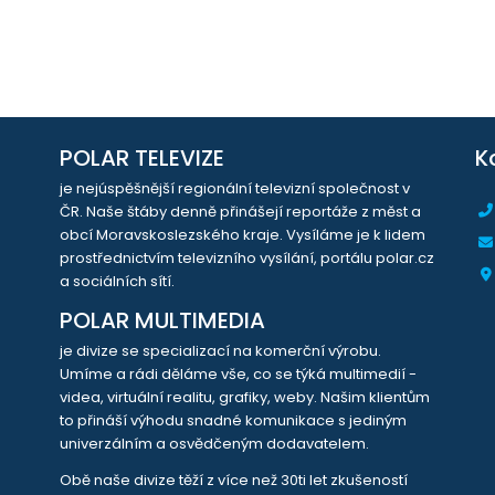
POLAR TELEVIZE
K
je nejúspěšnější regionální televizní společnost v
ČR. Naše štáby denně přinášejí reportáže z měst a
obcí Moravskoslezského kraje. Vysíláme je k lidem
prostřednictvím televizního vysílání, portálu polar.cz
a sociálních sítí.
POLAR MULTIMEDIA
je divize se specializací na komerční výrobu.
Umíme a rádi děláme vše, co se týká multimedií -
videa, virtuální realitu, grafiky, weby. Našim klientům
to přináší výhodu snadné komunikace s jediným
univerzálním a osvědčeným dodavatelem.
Obě naše divize těží z více než 30ti let zkušeností