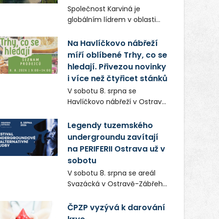
Frič a Tomáš Dianiška si
Společnost Karviná je
moravskoslezskou metropoli
globálním lídrem v oblasti
nevybrali náhodou – její
regálových produktů a
syrová atmosféra se stala
systémů, stabilním
Na Havlíčkovo nábřeží
přirozenou součástí příběhu
zaměstnavatelem na
míří oblíbené Trhy, co se
bývalého boxerského
Karvinsku a firmou s
šampiona Hoffa (Milan
hledají. Přivezou novinky
obrovským potenciálem.
Ondrík), jenž se po letech
i více než čtyřicet stánků
vrací do světa vrcholových
V sobotu 8. srpna se
zápasů, tentokrát v MMA.
Havlíčkovo nábřeží v Ostravě
opět promění v místo plné
vůní, chutí a poctivých
Legendy tuzemského
lokálních výrobků. Trhy, co se
undergroundu zavítají
hledají tentokrát nabídnou
na PERIFERII Ostrava už v
více než čtyřicet pečlivě
sobotu
vybraných stánků s kvalitní
V sobotu 8. srpna se areál
gastronomií, farmářskými
Svazácká v Ostravě-Zábřehu
produkty, designem i
promění v baštu
řemeslnou tvorbou.
undergroundové a
ČPZP vyzývá k darování
Návštěvníci se mohou těšit
alternativní hudby. Uskuteční