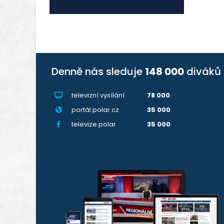
Denně nás sleduje
148 000
diváků
televizní vysílání
78 000
portál polar.cz
35 000
televize.polar
35 000