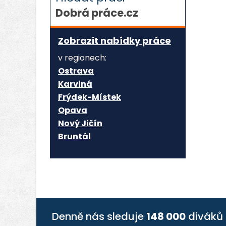
Dobrá práce.cz
Zobrazit nabídky práce
v regionech:
Ostrava
Karviná
Frýdek-Místek
Opava
Nový Jičín
Bruntál
Denně nás sleduje
148 000
diváků