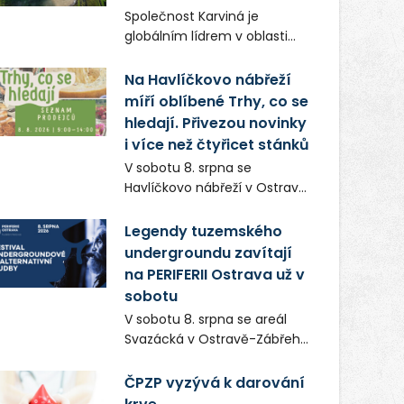
Frič a Tomáš Dianiška si
Společnost Karviná je
moravskoslezskou metropoli
globálním lídrem v oblasti
nevybrali náhodou – její
regálových produktů a
syrová atmosféra se stala
systémů, stabilním
Na Havlíčkovo nábřeží
přirozenou součástí příběhu
zaměstnavatelem na
míří oblíbené Trhy, co se
bývalého boxerského
Karvinsku a firmou s
šampiona Hoffa (Milan
hledají. Přivezou novinky
obrovským potenciálem.
Ondrík), jenž se po letech
i více než čtyřicet stánků
vrací do světa vrcholových
V sobotu 8. srpna se
zápasů, tentokrát v MMA.
Havlíčkovo nábřeží v Ostravě
opět promění v místo plné
vůní, chutí a poctivých
Legendy tuzemského
lokálních výrobků. Trhy, co se
undergroundu zavítají
hledají tentokrát nabídnou
na PERIFERII Ostrava už v
více než čtyřicet pečlivě
sobotu
vybraných stánků s kvalitní
V sobotu 8. srpna se areál
gastronomií, farmářskými
Svazácká v Ostravě-Zábřehu
produkty, designem i
promění v baštu
řemeslnou tvorbou.
undergroundové a
ČPZP vyzývá k darování
Návštěvníci se mohou těšit
alternativní hudby. Uskuteční