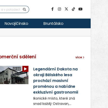
Novojičínsko
Bruntálsko
omerční sdělení
více
Legendární Dakota na
01:32
okraji Bělského lesa
prochází masivní
proměnou a nabídne
exkluzivní gastronomii
Ikonické místo, které zná
snad každý Ostravan,