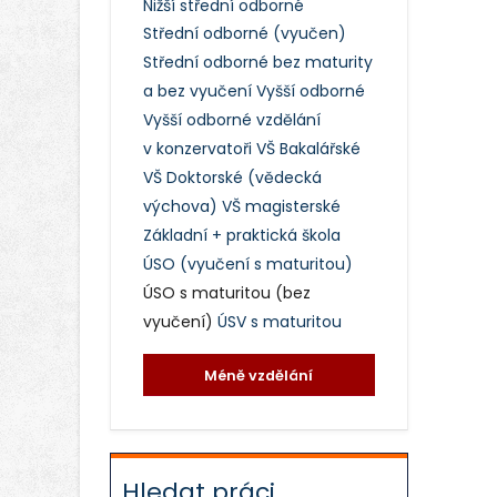
Nižší střední odborné
Střední odborné (vyučen)
Střední odborné bez maturity
a bez vyučení
Vyšší odborné
Vyšší odborné vzdělání
v konzervatoři
VŠ Bakalářské
VŠ Doktorské (vědecká
výchova)
VŠ magisterské
Základní + praktická škola
ÚSO (vyučení s maturitou)
ÚSO s maturitou (bez
vyučení)
ÚSV s maturitou
Méně vzdělání
Hledat práci