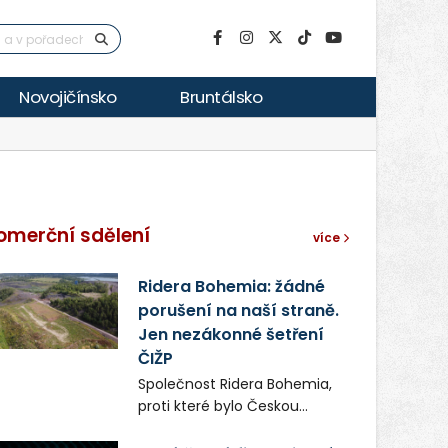
Novojičínsko
Bruntálsko
omerční sdělení
více
Ridera Bohemia: žádné
porušení na naší straně.
Jen nezákonné šetření
ČIŽP
Společnost Ridera Bohemia,
proti které bylo Českou
inspekcí životního prostředí