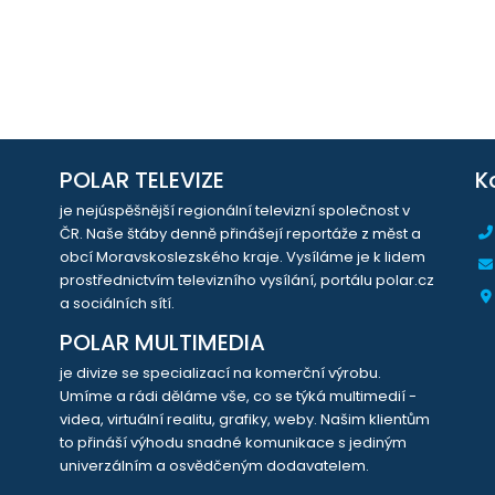
POLAR TELEVIZE
K
je nejúspěšnější regionální televizní společnost v
ČR. Naše štáby denně přinášejí reportáže z měst a
obcí Moravskoslezského kraje. Vysíláme je k lidem
prostřednictvím televizního vysílání, portálu polar.cz
a sociálních sítí.
POLAR MULTIMEDIA
je divize se specializací na komerční výrobu.
Umíme a rádi děláme vše, co se týká multimedií -
videa, virtuální realitu, grafiky, weby. Našim klientům
to přináší výhodu snadné komunikace s jediným
univerzálním a osvědčeným dodavatelem.