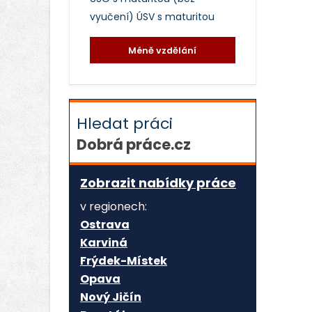
vyučení)
ÚSV s maturitou
Méně vzdělání
Hledat práci
Dobrá práce.cz
Zobrazit nabídky práce
v regionech:
Ostrava
Karviná
Frýdek-Místek
Opava
Nový Jičín