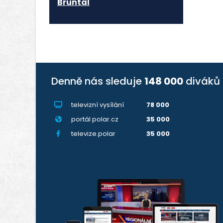
Bruntál
Denně nás sleduje
148 000
diváků
televizní vysílání
78 000
portál polar.cz
35 000
televize.polar
35 000