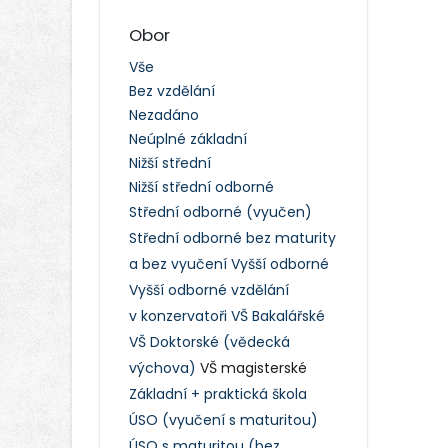
Obor
Vše
Bez vzdělání
Nezadáno
Neúplné základní
Nižší střední
Nižší střední odborné
Střední odborné (vyučen)
Střední odborné bez maturity
a bez vyučení
Vyšší odborné
Vyšší odborné vzdělání
v konzervatoři
VŠ Bakalářské
VŠ Doktorské (vědecká
výchova)
VŠ magisterské
Základní + praktická škola
ÚSO (vyučení s maturitou)
ÚSO s maturitou (bez