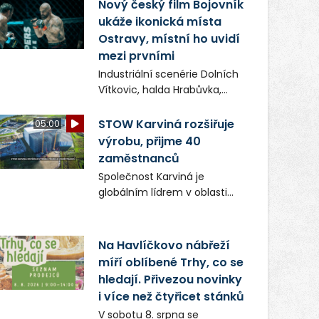
(ČIŽP) čtyři roky vedeno
Nový český film Bojovník
vykonstruované řízení, při
ukáže ikonická místa
realizaci OVS na heřmanické
Ostravy, místní ho uvidí
haldě postupovala v souladu
mezi prvními
se zákonem a zadáním
Industriální scenérie Dolních
státního podniku DIAMO a v
Vítkovic, halda Hrabůvka,
této souvislosti nelze hovořit
centrum města i další
o žádném odpadu. Ridera od
ikonická místa Ostravy se
STOW Karviná rozšiřuje
05:00
počátku označovala řízení
objeví v novém filmu
výrobu, přijme 40
ČIŽP za nezákonné a
Bojovník, který vstoupí do kin
zaměstnanců
domáhala se práva na
už 13. srpna. Režiséři Vojtěch
spravedlivý správní proces.
Společnost Karviná je
Frič a Tomáš Dianiška si
globálním lídrem v oblasti
moravskoslezskou metropoli
regálových produktů a
nevybrali náhodou – její
systémů, stabilním
syrová atmosféra se stala
zaměstnavatelem na
Na Havlíčkovo nábřeží
přirozenou součástí příběhu
Karvinsku a firmou s
míří oblíbené Trhy, co se
bývalého boxerského
obrovským potenciálem.
šampiona Hoffa (Milan
hledají. Přivezou novinky
Ondrík), jenž se po letech
i více než čtyřicet stánků
vrací do světa vrcholových
V sobotu 8. srpna se