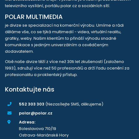
televizního vysílání, portálu polar.cz a sociálních sítí.
POLAR MULTIMEDIA
je divize se specializací na komerční výrobu. Umíme a rádi
děláme vše, co se týká multimedií - videa, virtuální realitu,
grafiky, weby. Našim klientům to přináší výhodu snadné
komunikace s jediným univerzálním a osvědčeným
dodavatelem.
Obě naše divize těží z více než 30ti let zkušeností (založeno
1993), sdružují více než 50 profesionálů a drží řadu ocenění za
profesionalitu a proklientský přístup.
Kontaktujte nás
552 303 303
(Nezasílejte SMS, děkujeme)
polar@polar.cz
Adresa:
Boleslavova 710/19
Ostrava-Mariánské Hory