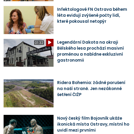
Infektologové FN Ostrava během
léta evidují zvýšené počty lidí,
které pokousal netopýr
Legendární Dakota na okraji
01:32
Bělského lesa prochází masivní
proměnou a nabídne exkluzivní
gastronomii
Ridera Bohemia: žádné porušení
na naší straně. Jen nezákonné
šetření ČIŽP
Nový český film Bojovník ukáže
ikonická místa Ostravy, místní ho
uvidí mezi prvními