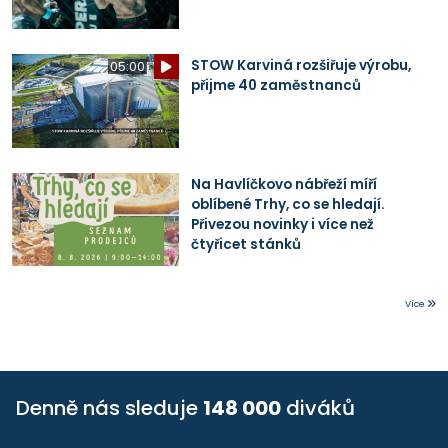
STOW Karviná rozšiřuje výrobu,
05:00
přijme 40 zaměstnanců
Na Havlíčkovo nábřeží míří
oblíbené Trhy, co se hledají.
Přivezou novinky i více než
čtyřicet stánků
Více
Denně nás sleduje
148 000
diváků