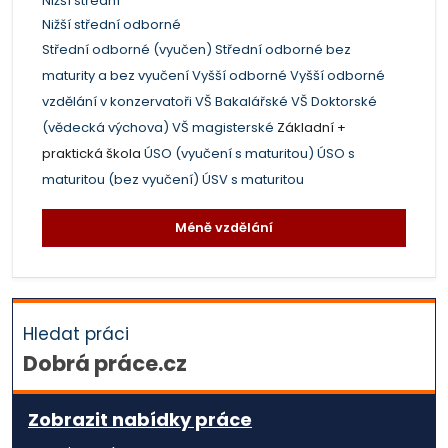
Nižší střední
Nižší střední odborné
Střední odborné (vyučen)
Střední odborné bez
maturity a bez vyučení
Vyšší odborné
Vyšší odborné
vzdělání v konzervatoři
VŠ Bakalářské
VŠ Doktorské
(vědecká výchova)
VŠ magisterské
Základní +
praktická škola
ÚSO (vyučení s maturitou)
ÚSO s
maturitou (bez vyučení)
ÚSV s maturitou
Méně vzdělání
Hledat práci
Dobrá práce.cz
Zobrazit nabídky práce