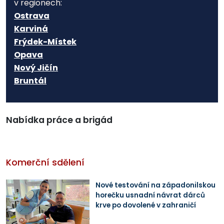
v regionech:
Ostrava
Karviná
Frýdek-Místek
Opava
Nový Jičín
Bruntál
Nabídka práce a brigád
Komerční sdělení
Nové testování na západonilskou
horečku usnadní návrat dárců
krve po dovolené v zahraničí