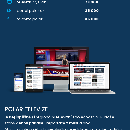
televizní vysílání
78 000
portál polar.cz
35 000
televize.polar
35 000
POLAR TELEVIZE
je nejúspěšnější regionální televizní společnost v ČR. Naše
štáby denně přinášejí reportáže z měst a obcí
Moravskoslezského kraje. Vysíláme je k lidem prostřednictvím