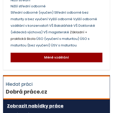
Nižší střední
Nižší střední odborné
Střední odborné (vyučen)
Střední odborné bez
maturity a bez vyučení
Vyšší odborné
Vyšší odborné
vzdělání v konzervatoři
VŠ Bakalářské
VŠ Doktorské
(vědecká výchova)
VŠ magisterské
Základní +
praktická škola
ÚSO (vyučení s maturitou)
ÚSO s
maturitou (bez vyučení)
ÚSV s maturitou
Méně vzdělání
Hledat práci
Dobrá práce.cz
Zobrazit nabídky práce