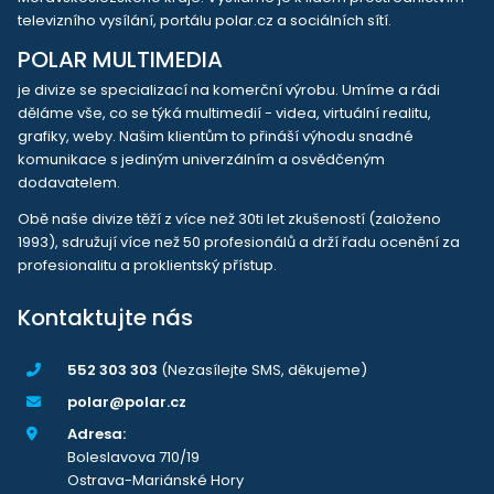
televizního vysílání, portálu polar.cz a sociálních sítí.
POLAR MULTIMEDIA
je divize se specializací na komerční výrobu. Umíme a rádi
děláme vše, co se týká multimedií - videa, virtuální realitu,
grafiky, weby. Našim klientům to přináší výhodu snadné
komunikace s jediným univerzálním a osvědčeným
dodavatelem.
Obě naše divize těží z více než 30ti let zkušeností (založeno
1993), sdružují více než 50 profesionálů a drží řadu ocenění za
profesionalitu a proklientský přístup.
Kontaktujte nás
552 303 303
(Nezasílejte SMS, děkujeme)
polar@polar.cz
Adresa:
Boleslavova 710/19
Ostrava-Mariánské Hory