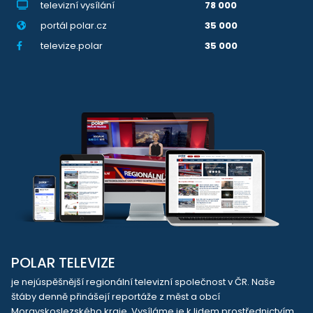
televizní vysílání
78 000
portál polar.cz
35 000
televize.polar
35 000
POLAR TELEVIZE
je nejúspěšnější regionální televizní společnost v ČR. Naše
štáby denně přinášejí reportáže z měst a obcí
Moravskoslezského kraje. Vysíláme je k lidem prostřednictvím