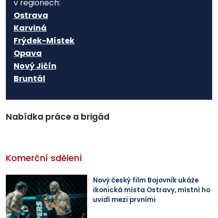
v regionech:
Ostrava
Karviná
Frýdek-Místek
Opava
Nový Jičín
Bruntál
Nabídka práce a brigád
Komerční sdělení
Nový český film Bojovník ukáže
ikonická místa Ostravy, místní ho
uvidí mezi prvními