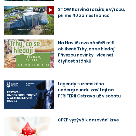
STOW Karviná rozšiřuje výrobu,
05:00
přijme 40 zaměstnanců
Na Havlíčkovo nábřeží míří
oblíbené Trhy, co se hledají.
Přivezou novinky i více než
čtyřicet stánků
Legendy tuzemského
undergroundu zavítají na
PERIFERII Ostrava už v sobotu
ČPZP vyzývá k darování krve