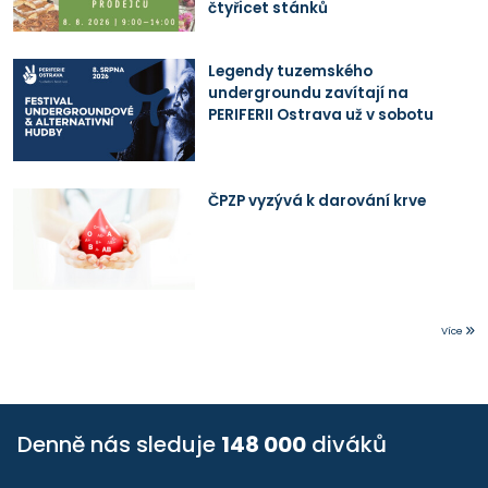
čtyřicet stánků
Legendy tuzemského
undergroundu zavítají na
PERIFERII Ostrava už v sobotu
ČPZP vyzývá k darování krve
Více
Denně nás sleduje
148 000
diváků