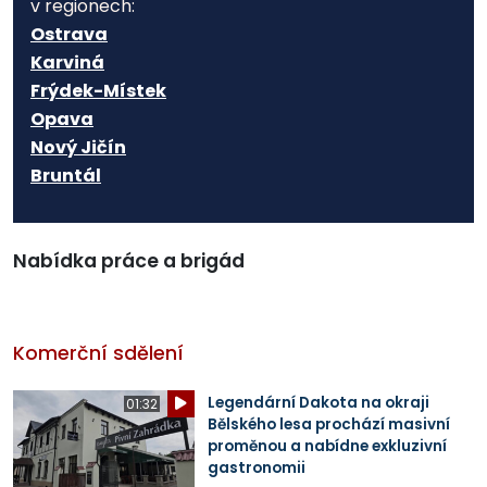
v regionech:
Ostrava
Karviná
Frýdek-Místek
Opava
Nový Jičín
Bruntál
Nabídka práce a brigád
Komerční sdělení
Legendární Dakota na okraji
01:32
Bělského lesa prochází masivní
proměnou a nabídne exkluzivní
gastronomii