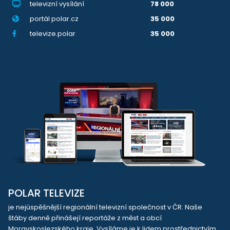
televizní vysílání
78 000
portál polar.cz
35 000
televize.polar
35 000
POLAR TELEVIZE
je nejúspěšnější regionální televizní společnost v ČR. Naše
štáby denně přinášejí reportáže z měst a obcí
Moravskoslezského kraje. Vysíláme je k lidem prostřednictvím