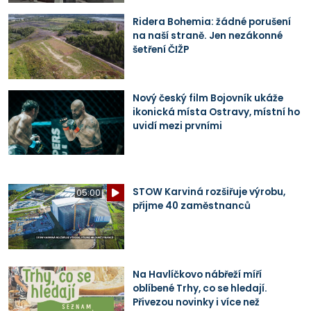
Ridera Bohemia: žádné porušení
na naší straně. Jen nezákonné
šetření ČIŽP
Nový český film Bojovník ukáže
ikonická místa Ostravy, místní ho
uvidí mezi prvními
STOW Karviná rozšiřuje výrobu,
05:00
přijme 40 zaměstnanců
Na Havlíčkovo nábřeží míří
oblíbené Trhy, co se hledají.
Přivezou novinky i více než