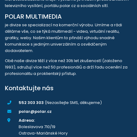
televizního vysílání, portálu polar.cz a sociálních sítí.
POLAR MULTIMEDIA
je divize se specializací na komerční výrobu. Umíme a rádi
děláme vše, co se týká multimedií - videa, virtuální realitu,
grafiky, weby. Našim klientům to přináší výhodu snadné
komunikace s jediným univerzálním a osvědčeným
dodavatelem.
Obě naše divize těží z více než 30ti let zkušeností (založeno
1993), sdružují více než 50 profesionálů a drží řadu ocenění za
profesionalitu a proklientský přístup.
Kontaktujte nás
552 303 303
(Nezasílejte SMS, děkujeme)
polar@polar.cz
Adresa:
Boleslavova 710/19
Ostrava-Mariánské Hory