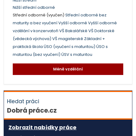
Nižší střední
Nižší střední odborné
Střední odborné (vyučen)
Střední odborné bez
maturity a bez vyučení
Vyšší odborné
Vyšší odborné
vzdělání v konzervatoři
VŠ Bakalářské
VŠ Doktorské
(vědecká výchova)
VŠ magisterské
Základní +
praktická škola
ÚSO (vyučení s maturitou)
ÚSO s
maturitou (bez vyučení)
ÚSV s maturitou
Méně vzdělání
Hledat práci
Dobrá práce.cz
Zobrazit nabídky práce