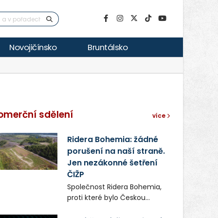
Novojičínsko
Bruntálsko
omerční sdělení
více
Ridera Bohemia: žádné
porušení na naší straně.
Jen nezákonné šetření
ČIŽP
Společnost Ridera Bohemia,
proti které bylo Českou
inspekcí životního prostředí