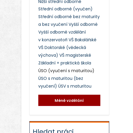
Nižší střední odborné
Střední odborné (vyučen)
Střední odborné bez maturity
a bez vyučení
Vyšší odborné
Vyšší odborné vzdělání
v konzervatoři
VŠ Bakalářské
VŠ Doktorské (vědecká
výchova)
VŠ magisterské
Základní + praktická škola
ÚSO (vyučení s maturitou)
ÚSO s maturitou (bez
vyučení)
ÚSV s maturitou
Méně vzdělání
Hledat práci