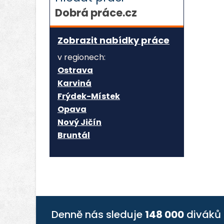
Dobrá práce.cz
Zobrazit nabídky práce
v regionech:
Ostrava
Karviná
Frýdek-Místek
Opava
Nový Jičín
Bruntál
Denně nás sleduje
148 000
diváků