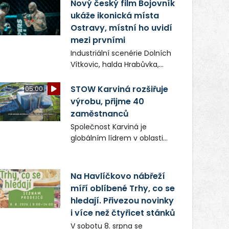
(ČIŽP) čtyři roky vedeno
Nový český film Bojovník
vykonstruované řízení, při
ukáže ikonická místa
realizaci OVS na heřmanické
Ostravy, místní ho uvidí
haldě postupovala v souladu
mezi prvními
se zákonem a zadáním
Industriální scenérie Dolních
státního podniku DIAMO a v
Vítkovic, halda Hrabůvka,
této souvislosti nelze hovořit
centrum města i další
o žádném odpadu. Ridera od
ikonická místa Ostravy se
STOW Karviná rozšiřuje
05:00
počátku označovala řízení
objeví v novém filmu
výrobu, přijme 40
ČIŽP za nezákonné a
Bojovník, který vstoupí do kin
zaměstnanců
domáhala se práva na
už 13. srpna. Režiséři Vojtěch
spravedlivý správní proces.
Společnost Karviná je
Frič a Tomáš Dianiška si
globálním lídrem v oblasti
moravskoslezskou metropoli
regálových produktů a
nevybrali náhodou – její
systémů, stabilním
syrová atmosféra se stala
zaměstnavatelem na
Na Havlíčkovo nábřeží
přirozenou součástí příběhu
Karvinsku a firmou s
míří oblíbené Trhy, co se
bývalého boxerského
obrovským potenciálem.
šampiona Hoffa (Milan
hledají. Přivezou novinky
Ondrík), jenž se po letech
i více než čtyřicet stánků
vrací do světa vrcholových
V sobotu 8. srpna se