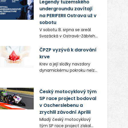
vůní, chutí a poctivých
Legendy tuzemského
lokálních výrobků. Trhy, co se
undergroundu zavítají
hledají tentokrát nabídnou
na PERIFERII Ostrava už v
více než čtyřicet pečlivě
sobotu
vybraných stánků s kvalitní
V sobotu 8. srpna se areál
gastronomií, farmářskými
Svazácká v Ostravě-Zábřehu
produkty, designem i
promění v baštu
řemeslnou tvorbou.
undergroundové a
ČPZP vyzývá k darování
Návštěvníci se mohou těšit
alternativní hudby. Uskuteční
krve
nejen na oblíbené stálice, ale
se zde totiž první ročník
také na řadu novinek, které v
Krev a její složky navzdory
festivalu PERIFERIE Ostrava.
Ostravě běžně nepotkají.
dynamickému pokroku nelze
Brány areálu se otevřou
uměle vyrobit. Zdravotnictví
půlhodinu po poledni, na
se tudíž bez ochoty lidí
příchozí čekají koncerty,
darovat tuto
Český motocyklový tým
autorská čtení a rozhovory.
nenahraditelnou tělní
SP race project bodoval
Vstupenky v ceně 450 Kč
tekutinu neobejde. Naléhavá
v Oscherslebenu a
jsou v prodeji.
potřeba doplnit krevní zásoby
zrychlil závodní Aprilii
nastává vždy v létě, kdy
Mladý český motocyklový
stoupá počet úrazů. Česká
tým SP race project získal
průmyslová zdravotní