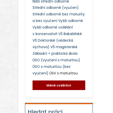
Nižší střední odborné
Střední odborné (vyučen)
Střední odborné bez maturity
a bez vyučení
Vyšší odborné
Vyšší odborné vzdělání
v konzervatoři
VŠ Bakalářské
VŠ Doktorské (vědecká
výchova)
VŠ magisterské
Základní + praktická škola
ÚSO (vyučení s maturitou)
ÚSO s maturitou (bez
vyučení)
ÚSV s maturitou
Méně vzdělání
Hledat práci