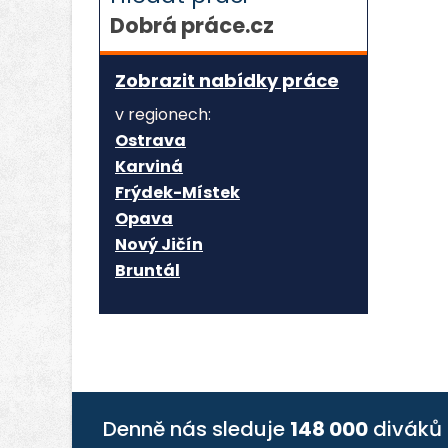
Dobrá práce.cz
Zobrazit nabídky práce
v regionech:
Ostrava
Karviná
Frýdek-Místek
Opava
Nový Jičín
Bruntál
Denně nás sleduje
148 000
diváků