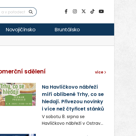
Novojičínsko
Bruntálsko
omerční sdělení
více
Na Havlíčkovo nábřeží
míří oblíbené Trhy, co se
hledají. Přivezou novinky
i více než čtyřicet stánků
V sobotu 8. srpna se
Havlíčkovo nábřeží v Ostravě
opět promění v místo plné