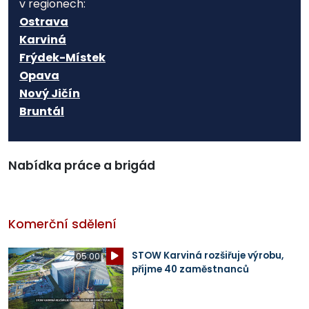
v regionech:
Ostrava
Karviná
Frýdek-Místek
Opava
Nový Jičín
Bruntál
Nabídka práce a brigád
Komerční sdělení
STOW Karviná rozšiřuje výrobu,
05:00
přijme 40 zaměstnanců