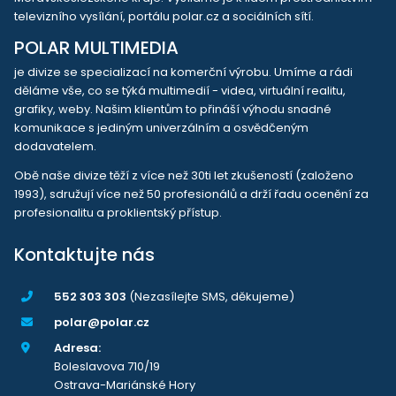
televizního vysílání, portálu polar.cz a sociálních sítí.
POLAR MULTIMEDIA
je divize se specializací na komerční výrobu. Umíme a rádi
děláme vše, co se týká multimedií - videa, virtuální realitu,
grafiky, weby. Našim klientům to přináší výhodu snadné
komunikace s jediným univerzálním a osvědčeným
dodavatelem.
Obě naše divize těží z více než 30ti let zkušeností (založeno
1993), sdružují více než 50 profesionálů a drží řadu ocenění za
profesionalitu a proklientský přístup.
Kontaktujte nás
552 303 303
(Nezasílejte SMS, děkujeme)
polar@polar.cz
Adresa:
Boleslavova 710/19
Ostrava-Mariánské Hory