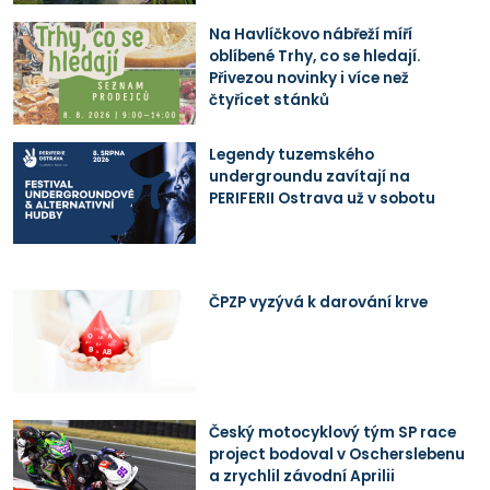
Na Havlíčkovo nábřeží míří
oblíbené Trhy, co se hledají.
Přivezou novinky i více než
čtyřicet stánků
Legendy tuzemského
undergroundu zavítají na
PERIFERII Ostrava už v sobotu
ČPZP vyzývá k darování krve
Český motocyklový tým SP race
project bodoval v Oscherslebenu
a zrychlil závodní Aprilii