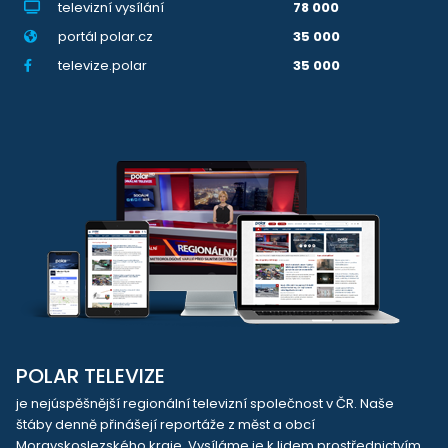
televizní vysílání
78 000
portál polar.cz
35 000
televize.polar
35 000
POLAR TELEVIZE
je nejúspěšnější regionální televizní společnost v ČR. Naše
štáby denně přinášejí reportáže z měst a obcí
Moravskoslezského kraje. Vysíláme je k lidem prostřednictvím