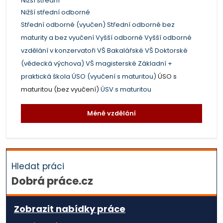
Nižší střední
Nižší střední odborné
Střední odborné (vyučen)
Střední odborné bez
maturity a bez vyučení
Vyšší odborné
Vyšší odborné
vzdělání v konzervatoři
VŠ Bakalářské
VŠ Doktorské
(vědecká výchova)
VŠ magisterské
Základní +
praktická škola
ÚSO (vyučení s maturitou)
ÚSO s
maturitou (bez vyučení)
ÚSV s maturitou
Méně vzdělání
Hledat práci
Dobrá práce.cz
Zobrazit nabídky práce