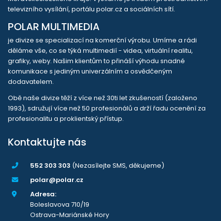
televizního vysílání, portálu polar.cz a sociálních sítí.
POLAR MULTIMEDIA
je divize se specializací na komerční výrobu. Umíme a rádi
děláme vše, co se týká multimedií - videa, virtuální realitu,
grafiky, weby. Našim klientům to přináší výhodu snadné
komunikace s jediným univerzálním a osvědčeným
dodavatelem.
Obě naše divize těží z více než 30ti let zkušeností (založeno
1993), sdružují více než 50 profesionálů a drží řadu ocenění za
profesionalitu a proklientský přístup.
Kontaktujte nás
552 303 303
(Nezasílejte SMS, děkujeme)
polar@polar.cz
Adresa:
Boleslavova 710/19
Ostrava-Mariánské Hory