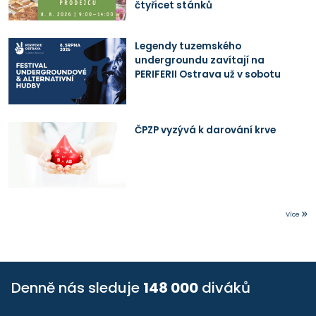
čtyřicet stánků
Legendy tuzemského
undergroundu zavítají na
PERIFERII Ostrava už v sobotu
ČPZP vyzývá k darování krve
Více
Denně nás sleduje
148 000
diváků