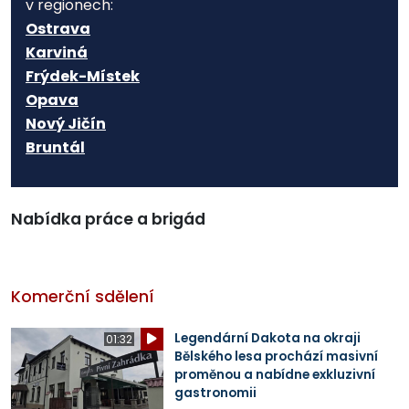
v regionech:
Ostrava
Karviná
Frýdek-Místek
Opava
Nový Jičín
Bruntál
Nabídka práce a brigád
Komerční sdělení
Legendární Dakota na okraji
01:32
Bělského lesa prochází masivní
proměnou a nabídne exkluzivní
gastronomii