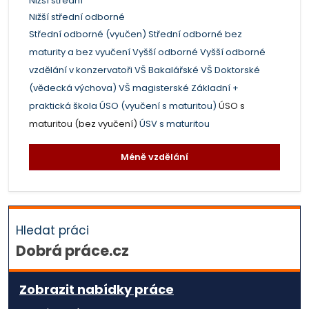
Nižší střední
Nižší střední odborné
Střední odborné (vyučen)
Střední odborné bez
maturity a bez vyučení
Vyšší odborné
Vyšší odborné
vzdělání v konzervatoři
VŠ Bakalářské
VŠ Doktorské
(vědecká výchova)
VŠ magisterské
Základní +
praktická škola
ÚSO (vyučení s maturitou)
ÚSO s
maturitou (bez vyučení)
ÚSV s maturitou
Méně vzdělání
Hledat práci
Dobrá práce.cz
Zobrazit nabídky práce