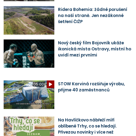
Ridera Bohemia: žádné porušení
na naší straně. Jen nezákonné
šetření ČIŽP
Nový český film Bojovník ukáže
ikonická místa Ostravy, místní ho
uvidí mezi prvními
STOW Karviná rozšiřuje výrobu,
05:00
přijme 40 zaměstnanců
Na Havlíčkovo nábřeží míří
oblíbené Trhy, co se hledají.
Přivezou novinky i více než