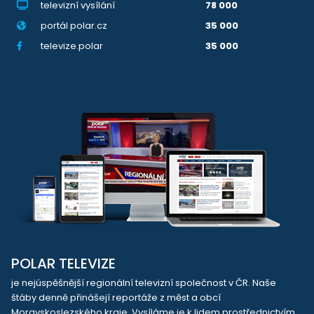
televizní vysílání
78 000
portál polar.cz
35 000
televize.polar
35 000
POLAR TELEVIZE
je nejúspěšnější regionální televizní společnost v ČR. Naše
štáby denně přinášejí reportáže z měst a obcí
Moravskoslezského kraje. Vysíláme je k lidem prostřednictvím