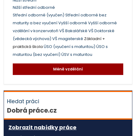
Nižší střední
Nižší střední odborné
Střední odborné (vyučen)
Střední odborné bez
maturity a bez vyučení
Vyšší odborné
Vyšší odborné
vzdělání v konzervatoři
VŠ Bakalářské
VŠ Doktorské
(vědecká výchova)
VŠ magisterské
Základní +
praktická škola
ÚSO (vyučení s maturitou)
ÚSO s
maturitou (bez vyučení)
ÚSV s maturitou
Méně vzdělání
Hledat práci
Dobrá práce.cz
Zobrazit nabídky práce