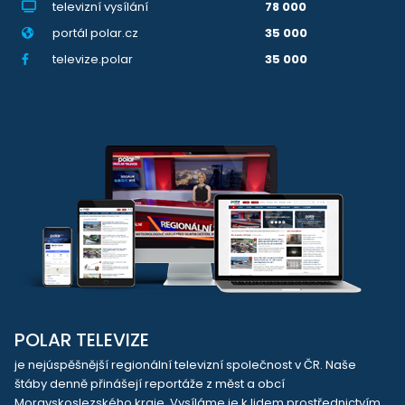
televizní vysílání
78 000
portál polar.cz
35 000
televize.polar
35 000
POLAR TELEVIZE
je nejúspěšnější regionální televizní společnost v ČR. Naše
štáby denně přinášejí reportáže z měst a obcí
Moravskoslezského kraje. Vysíláme je k lidem prostřednictvím