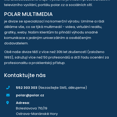
televizního vysílání, portálu polar.cz a sociálních sítí.
POLAR MULTIMEDIA
je divize se specializací na komerční výrobu. Umíme a rádi
děláme vše, co se týká multimedií - videa, virtuální realitu,
grafiky, weby. Našim klientům to přináší výhodu snadné
komunikace s jediným univerzálním a osvědčeným
dodavatelem.
Obě naše divize těží z více než 30ti let zkušeností (založeno
1993), sdružují více než 50 profesionálů a drží řadu ocenění za
profesionalitu a proklientský přístup.
Kontaktujte nás
552 303 303
(Nezasílejte SMS, děkujeme)
polar@polar.cz
Adresa:
Boleslavova 710/19
Ostrava-Mariánské Hory