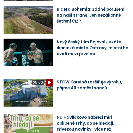
Ridera Bohemia: žádné porušení
na naší straně. Jen nezákonné
šetření ČIŽP
Nový český film Bojovník ukáže
ikonická místa Ostravy, místní ho
uvidí mezi prvními
STOW Karviná rozšiřuje výrobu,
05:00
přijme 40 zaměstnanců
Na Havlíčkovo nábřeží míří
oblíbené Trhy, co se hledají.
Přivezou novinky i více než