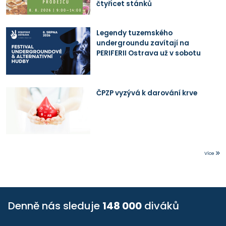
čtyřicet stánků
Legendy tuzemského
undergroundu zavítají na
PERIFERII Ostrava už v sobotu
ČPZP vyzývá k darování krve
Více
Denně nás sleduje
148 000
diváků