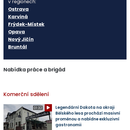
v regionech:
Ostrava
Karviná
Frýdek-Místek
Opava
Nový Jičín
Bruntál
Nabídka práce a brigád
Komerční sdělení
Legendární Dakota na okraji
01:32
Bělského lesa prochází masivní
proměnou a nabídne exkluzivní
gastronomii