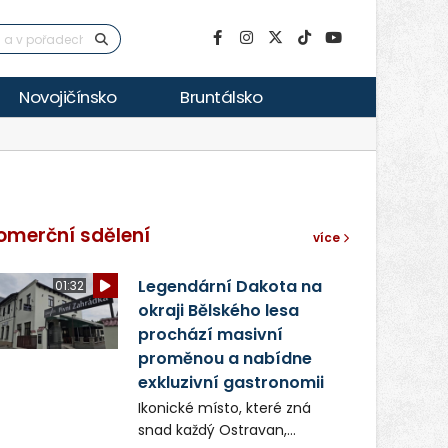
Novojičínsko
Bruntálsko
omerční sdělení
více
Legendární Dakota na
01:32
okraji Bělského lesa
prochází masivní
proměnou a nabídne
exkluzivní gastronomii
Ikonické místo, které zná
snad každý Ostravan,