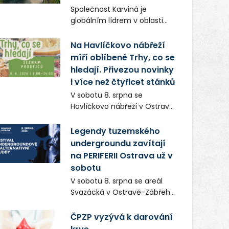
Frič a Tomáš Dianiška si
Společnost Karviná je
moravskoslezskou metropoli
globálním lídrem v oblasti
nevybrali náhodou – její
regálových produktů a
syrová atmosféra se stala
systémů, stabilním
Na Havlíčkovo nábřeží
přirozenou součástí příběhu
zaměstnavatelem na
míří oblíbené Trhy, co se
bývalého boxerského
Karvinsku a firmou s
šampiona Hoffa (Milan
hledají. Přivezou novinky
obrovským potenciálem.
Ondrík), jenž se po letech
i více než čtyřicet stánků
vrací do světa vrcholových
V sobotu 8. srpna se
zápasů, tentokrát v MMA.
Havlíčkovo nábřeží v Ostravě
opět promění v místo plné
vůní, chutí a poctivých
Legendy tuzemského
lokálních výrobků. Trhy, co se
undergroundu zavítají
hledají tentokrát nabídnou
na PERIFERII Ostrava už v
více než čtyřicet pečlivě
sobotu
vybraných stánků s kvalitní
V sobotu 8. srpna se areál
gastronomií, farmářskými
Svazácká v Ostravě-Zábřehu
produkty, designem i
promění v baštu
řemeslnou tvorbou.
undergroundové a
ČPZP vyzývá k darování
Návštěvníci se mohou těšit
alternativní hudby. Uskuteční