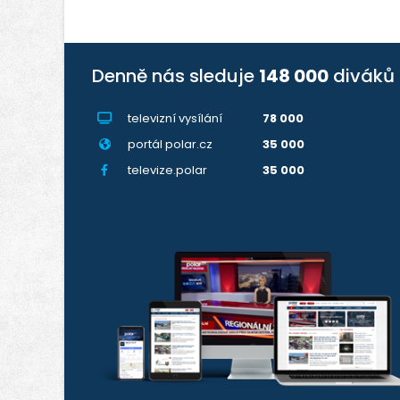
Denně nás sleduje
148 000
diváků
televizní vysílání
78 000
portál polar.cz
35 000
televize.polar
35 000