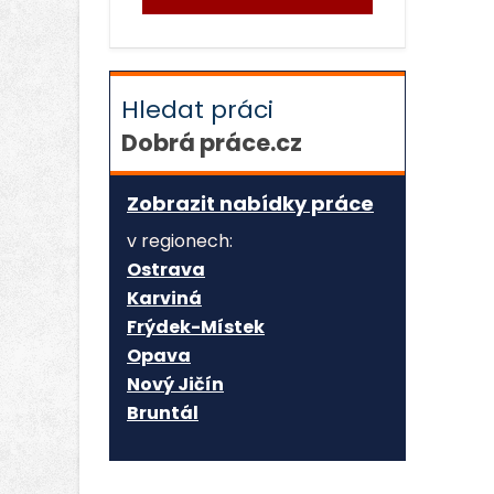
Hledat práci
Dobrá práce.cz
Zobrazit nabídky práce
v regionech:
Ostrava
Karviná
Frýdek-Místek
Opava
Nový Jičín
Bruntál