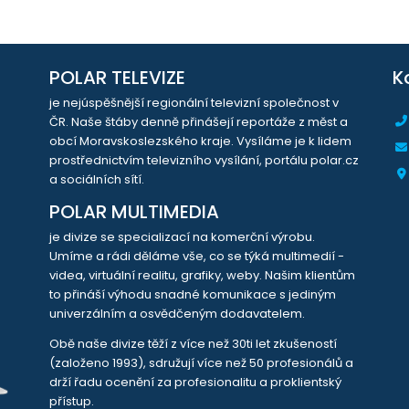
POLAR TELEVIZE
K
je nejúspěšnější regionální televizní společnost v
ČR. Naše štáby denně přinášejí reportáže z měst a
obcí Moravskoslezského kraje. Vysíláme je k lidem
prostřednictvím televizního vysílání, portálu polar.cz
a sociálních sítí.
POLAR MULTIMEDIA
je divize se specializací na komerční výrobu.
Umíme a rádi děláme vše, co se týká multimedií -
videa, virtuální realitu, grafiky, weby. Našim klientům
to přináší výhodu snadné komunikace s jediným
univerzálním a osvědčeným dodavatelem.
Obě naše divize těží z více než 30ti let zkušeností
(založeno 1993), sdružují více než 50 profesionálů a
drží řadu ocenění za profesionalitu a proklientský
přístup.