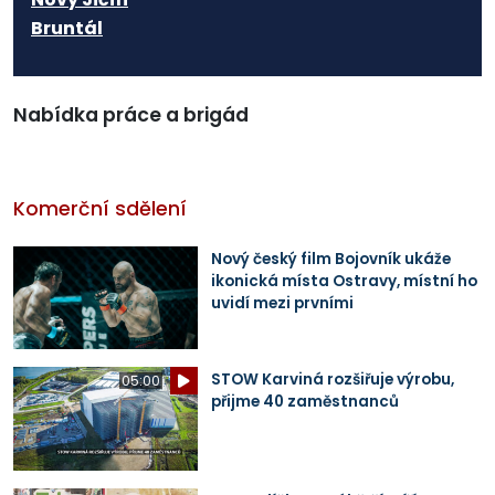
Bruntál
Nabídka práce a brigád
Komerční sdělení
Nový český film Bojovník ukáže
ikonická místa Ostravy, místní ho
uvidí mezi prvními
STOW Karviná rozšiřuje výrobu,
05:00
přijme 40 zaměstnanců