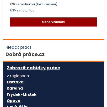
ÚSO s maturitou (bez vyučení)
ÚSV s maturitou
Méně vzdělání
Hledat práci
Dobrá práce.cz
Zobrazit nabídky práce
v regionech:
Ostrava
Karviná
Frýdek-Místek
Opava
Nový Jičín