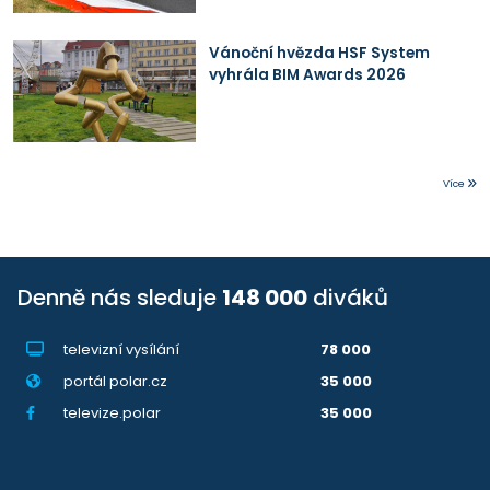
Vánoční hvězda HSF System
vyhrála BIM Awards 2026
Více
Denně nás sleduje
148 000
diváků
televizní vysílání
78 000
portál polar.cz
35 000
televize.polar
35 000