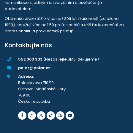
komunikace s jediným univerzálním a osvědčeným
dodavatelem.
Obě naše divize těží z více než 30ti let zkušeností (založeno
1993), sdružují více než 50 profesionálů a drží řadu ocenění za
profesionalitu a proklientský přístup.
Kontaktujte nás
552 303 303
(Nezasílejte SMS, děkujeme)
polar@polar.cz
Adresa:
Boleslavova 710/19
Ostrava-Mariánské Hory
709 00
Česká republika