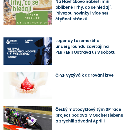
Na Havlíčkovo nábřeží míří
oblíbené Trhy, co se hledají.
Přivezou novinky i více než
čtyřicet stánků
Legendy tuzemského
undergroundu zavítají na
PERIFERII Ostrava už v sobotu
ČPZP vyzývá k darování krve
Český motocyklový tým SP race
project bodoval v Oscherslebenu
a zrychlil závodní Aprilii