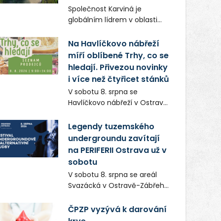
Frič a Tomáš Dianiška si
Společnost Karviná je
moravskoslezskou metropoli
globálním lídrem v oblasti
nevybrali náhodou – její
regálových produktů a
syrová atmosféra se stala
systémů, stabilním
Na Havlíčkovo nábřeží
přirozenou součástí příběhu
zaměstnavatelem na
míří oblíbené Trhy, co se
bývalého boxerského
Karvinsku a firmou s
šampiona Hoffa (Milan
hledají. Přivezou novinky
obrovským potenciálem.
Ondrík), jenž se po letech
i více než čtyřicet stánků
vrací do světa vrcholových
V sobotu 8. srpna se
zápasů, tentokrát v MMA.
Havlíčkovo nábřeží v Ostravě
opět promění v místo plné
vůní, chutí a poctivých
Legendy tuzemského
lokálních výrobků. Trhy, co se
undergroundu zavítají
hledají tentokrát nabídnou
na PERIFERII Ostrava už v
více než čtyřicet pečlivě
sobotu
vybraných stánků s kvalitní
V sobotu 8. srpna se areál
gastronomií, farmářskými
Svazácká v Ostravě-Zábřehu
produkty, designem i
promění v baštu
řemeslnou tvorbou.
undergroundové a
ČPZP vyzývá k darování
Návštěvníci se mohou těšit
alternativní hudby. Uskuteční