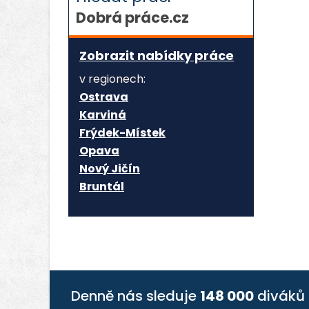
Dobrá práce.cz
Zobrazit nabídky práce
v regionech:
Ostrava
Karviná
Frýdek-Místek
Opava
Nový Jičín
Bruntál
Denně nás sleduje
148 000
diváků