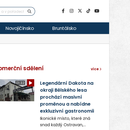
Novojičínsko
Bruntálsko
omerční sdělení
více
Legendární Dakota na
01:32
okraji Bělského lesa
prochází masivní
proměnou a nabídne
exkluzivní gastronomii
Ikonické místo, které zná
snad každý Ostravan,