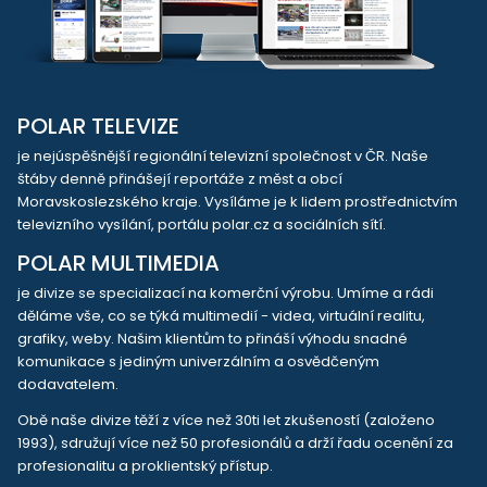
POLAR TELEVIZE
je nejúspěšnější regionální televizní společnost v ČR. Naše
štáby denně přinášejí reportáže z měst a obcí
Moravskoslezského kraje. Vysíláme je k lidem prostřednictvím
televizního vysílání, portálu polar.cz a sociálních sítí.
POLAR MULTIMEDIA
je divize se specializací na komerční výrobu. Umíme a rádi
děláme vše, co se týká multimedií - videa, virtuální realitu,
grafiky, weby. Našim klientům to přináší výhodu snadné
komunikace s jediným univerzálním a osvědčeným
dodavatelem.
Obě naše divize těží z více než 30ti let zkušeností (založeno
1993), sdružují více než 50 profesionálů a drží řadu ocenění za
profesionalitu a proklientský přístup.