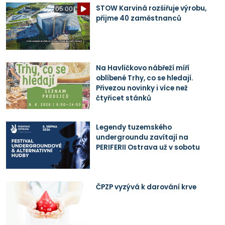
STOW Karviná rozšiřuje výrobu,
05:00
přijme 40 zaměstnanců
Na Havlíčkovo nábřeží míří
oblíbené Trhy, co se hledají.
Přivezou novinky i více než
čtyřicet stánků
Legendy tuzemského
undergroundu zavítají na
PERIFERII Ostrava už v sobotu
ČPZP vyzývá k darování krve