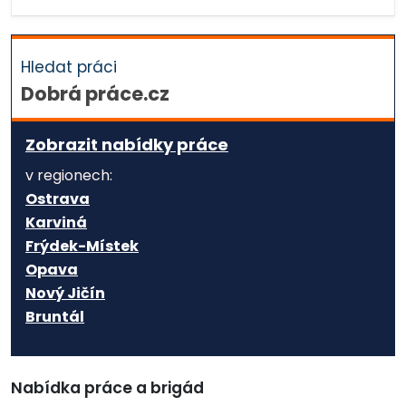
Hledat práci
Dobrá práce.cz
Zobrazit nabídky práce
v regionech:
Ostrava
Karviná
Frýdek-Místek
Opava
Nový Jičín
Bruntál
Nabídka práce a brigád