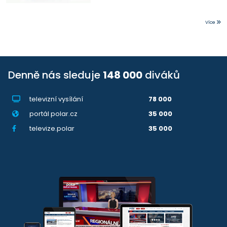
Více
Denně nás sleduje
148 000
diváků
televizní vysílání
78 000
portál polar.cz
35 000
televize.polar
35 000