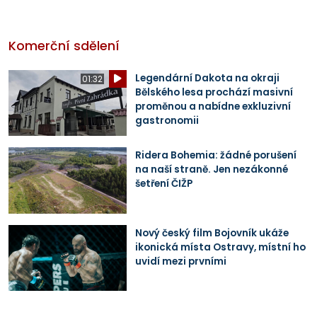
Komerční sdělení
Legendární Dakota na okraji
01:32
Bělského lesa prochází masivní
proměnou a nabídne exkluzivní
gastronomii
Ridera Bohemia: žádné porušení
na naší straně. Jen nezákonné
šetření ČIŽP
Nový český film Bojovník ukáže
ikonická místa Ostravy, místní ho
uvidí mezi prvními