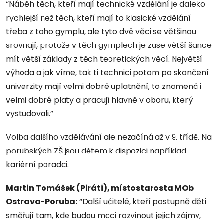
“Náběh těch, kteří mají technické vzdělání je daleko
rychlejší než těch, kteří mají to klasické vzdělání
třeba z toho gymplu, ale tyto dvě věci se většinou
srovnají, protože v těch gymplech je zase větší šance
mít větší základy z těch teoretických věcí. Největší
výhoda a jak víme, tak ti technici potom po skončení
univerzity mají velmi dobré uplatnění, to znamená i
velmi dobré platy a pracují hlavně v oboru, který
vystudovali.”
Volba dalšího vzdělávání ale nezačíná až v 9. třídě. Na
porubských ZŠ jsou dětem k dispozici například
kariérní poradci.
Martin Tomášek (Piráti), místostarosta MOb
Ostrava-Poruba:
“Další učitelé, kteří postupně děti
směřují tam, kde budou moci rozvinout jejich zájmy,