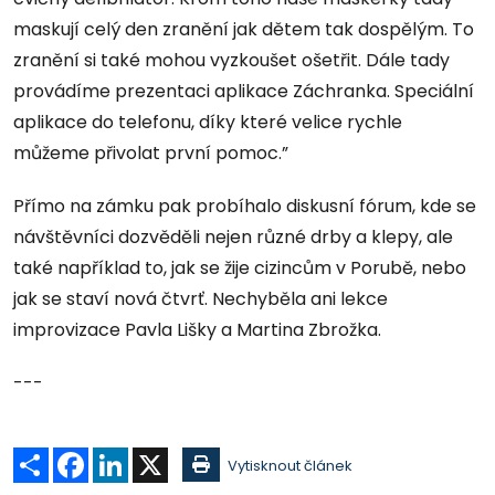
maskují celý den zranění jak dětem tak dospělým. To
zranění si také mohou vyzkoušet ošetřit. Dále tady
provádíme prezentaci aplikace Záchranka. Speciální
aplikace do telefonu, díky které velice rychle
můžeme přivolat první pomoc.”
Přímo na zámku pak probíhalo diskusní fórum, kde se
návštěvníci dozvěděli nejen různé drby a klepy, ale
také například to, jak se žije cizincům v Porubě, nebo
jak se staví nová čtvrť. Nechyběla ani lekce
improvizace Pavla Lišky a Martina Zbrožka.
---
Sdílet
Facebook
LinkedIn
X
Vytisknout článek