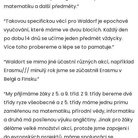
matematiku a další předměty.”
“Takovou specifickou věcí pro Waldorf je epochové
vyučování, které máme ve dvou blocích. Každý den
po dobu 14 dnů se učíme jeden předmět vždycky.
Více toho probereme a lépe se to pamatuje.”
“Waldort se mimo jiné účastní různých akcí, například
Erasmu/// minulý rok jsme se zúčastnili Erasmu v
Belgii a Finsku.”
“My přijímáme žáky z 5. a 9. tříd. Z 9. třídy bereme dvě
třídy ryze všeobecné a z 5. třídy máme jednu primu
zaměřenou na matematiku, přírodní vědy, informatiku
a druhá má posílenou výuku angličtiny. Jinak pro žáky
děláme velké množství akcí, protože jsme zapojeni i
do evropských projektů, máme spolupráci se