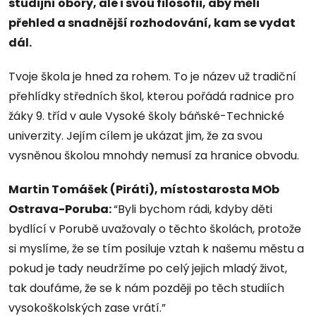
studijní obory, ale i svou filosofii, aby měli
přehled a snadnější rozhodování, kam se vydat
dál.
Tvoje škola je hned za rohem. To je název už tradiční
přehlídky středních škol, kterou pořádá radnice pro
žáky 9. tříd v aule Vysoké školy báňské-Technické
univerzity. Jejím cílem je ukázat jim, že za svou
vysněnou školou mnohdy nemusí za hranice obvodu.
Martin Tomášek (Piráti), místostarosta MOb
Ostrava-Poruba:
“Byli bychom rádi, kdyby děti
bydlící v Porubě uvažovaly o těchto školách, protože
si myslíme, že se tím posiluje vztah k našemu městu a
pokud je tady neudržíme po celý jejich mladý život,
tak doufáme, že se k nám později po těch studiích
vysokoškolských zase vrátí.”