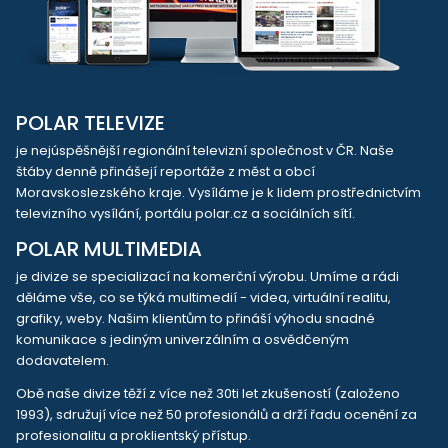
POLAR TELEVIZE
je nejúspěšnější regionální televizní společnost v ČR. Naše
štáby denně přinášejí reportáže z měst a obcí
Moravskoslezského kraje. Vysíláme je k lidem prostřednictvím
televizního vysílání, portálu polar.cz a sociálních sítí.
POLAR MULTIMEDIA
je divize se specializací na komerční výrobu. Umíme a rádi
děláme vše, co se týká multimedií - videa, virtuální realitu,
grafiky, weby. Našim klientům to přináší výhodu snadné
komunikace s jediným univerzálním a osvědčeným
dodavatelem.
Obě naše divize těží z více než 30ti let zkušeností (založeno
1993), sdružují více než 50 profesionálů a drží řadu ocenění za
profesionalitu a proklientský přístup.