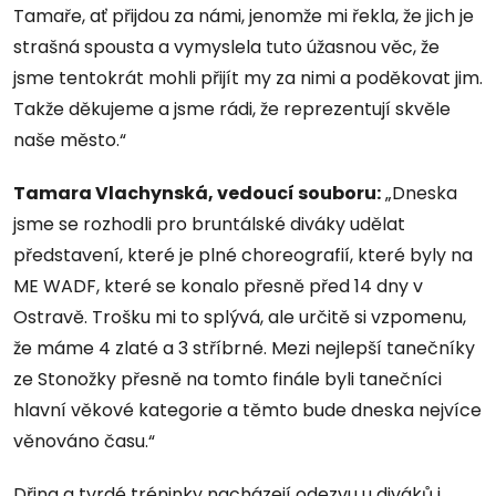
Tamaře, ať přijdou za námi, jenomže mi řekla, že jich je
strašná spousta a vymyslela tuto úžasnou věc, že
jsme tentokrát mohli přijít my za nimi a poděkovat jim.
Takže děkujeme a jsme rádi, že reprezentují skvěle
naše město.“
Tamara Vlachynská, vedoucí souboru:
„Dneska
jsme se rozhodli pro bruntálské diváky udělat
představení, které je plné choreografií, které byly na
ME WADF, které se konalo přesně před 14 dny v
Ostravě. Trošku mi to splývá, ale určitě si vzpomenu,
že máme 4 zlaté a 3 stříbrné. Mezi nejlepší tanečníky
ze Stonožky přesně na tomto finále byli tanečníci
hlavní věkové kategorie a těmto bude dneska nejvíce
věnováno času.“
Dřina a tvrdé tréninky nacházejí odezvu u diváků i