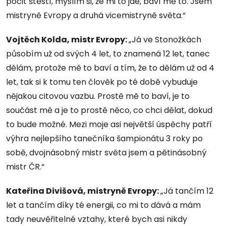
pocit štěstí, myslím si, že mi to jde, baví mě to. Jsem
mistryně Evropy a druhá vicemistryně světa.“
Vojtěch Kolda, mistr Evropy:
„Já ve Stonožkách
působím už od svých 4 let, to znamená 12 let, tanec
dělám, protože mě to baví a tím, že to dělám už od 4
let, tak si k tomu ten člověk po té době vybuduje
nějakou citovou vazbu. Prostě mě to baví, je to
součást mě a je to prostě něco, co chci dělat, dokud
to bude možné. Mezi moje asi největší úspěchy patří
výhra nejlepšího tanečníka šampionátu 3 roky po
sobě, dvojnásobný mistr světa jsem a pětinásobný
mistr ČR.“
Kateřina Divišová, mistryně Evropy:
„Já tančím 12
let a tančím díky té energii, co mi to dává a mám
tady neuvěřitelné vztahy, které bych asi nikdy