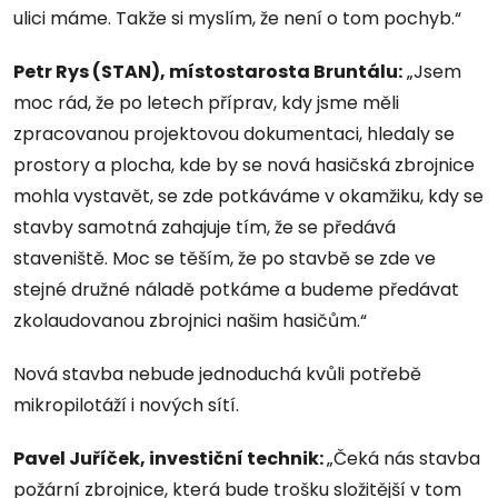
ulici máme. Takže si myslím, že není o tom pochyb.“
Petr Rys (STAN), místostarosta Bruntálu:
„Jsem
moc rád, že po letech příprav, kdy jsme měli
zpracovanou projektovou dokumentaci, hledaly se
prostory a plocha, kde by se nová hasičská zbrojnice
mohla vystavět, se zde potkáváme v okamžiku, kdy se
stavby samotná zahajuje tím, že se předává
staveniště. Moc se těším, že po stavbě se zde ve
stejné družné náladě potkáme a budeme předávat
zkolaudovanou zbrojnici našim hasičům.“
Nová stavba nebude jednoduchá kvůli potřebě
mikropilotáží i nových sítí.
Pavel Juříček, investiční technik:
„Čeká nás stavba
požární zbrojnice, která bude trošku složitější v tom