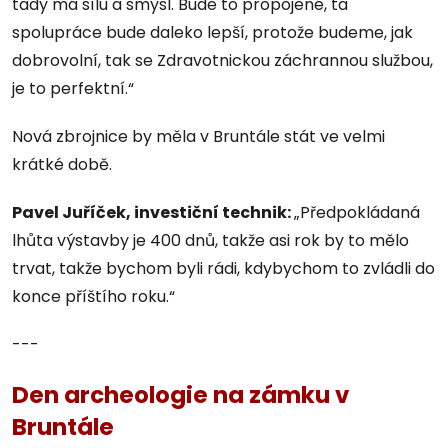
tady má sílu a smysl. Bude to propojené, ta
spolupráce bude daleko lepší, protože budeme, jak
dobrovolní, tak se Zdravotnickou záchrannou službou,
je to perfektní.“
Nová zbrojnice by měla v Bruntále stát ve velmi
krátké době.
Pavel Juříček, investiční technik:
„Předpokládaná
lhůta výstavby je 400 dnů, takže asi rok by to mělo
trvat, takže bychom byli rádi, kdybychom to zvládli do
konce příštího roku.“
---
Den archeologie na zámku v
Bruntále