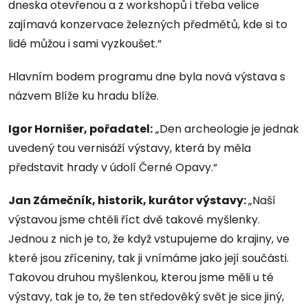
dneska otevřenou a z workshopů i třeba velice
zajímavá konzervace železných předmětů, kde si to
lidé můžou i sami vyzkoušet.“
Hlavním bodem programu dne byla nová výstava s
názvem Blíže ku hradu blíže.
Igor Hornišer, pořadatel:
„Den archeologie je jednak
uvedený tou vernisáží výstavy, která by měla
představit hrady v údolí Černé Opavy.“
Jan Zámečník, historik, kurátor výstavy:
„Naší
výstavou jsme chtěli říct dvě takové myšlenky.
Jednou z nich je to, že když vstupujeme do krajiny, ve
které jsou zříceniny, tak ji vnímáme jako její součásti.
Takovou druhou myšlenkou, kterou jsme měli u té
výstavy, tak je to, že ten středověký svět je sice jiný,