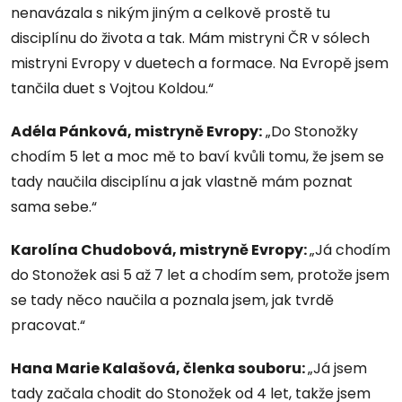
nenavázala s nikým jiným a celkově prostě tu
disciplínu do života a tak. Mám mistryni ČR v sólech
mistryni Evropy v duetech a formace. Na Evropě jsem
tančila duet s Vojtou Koldou.“
Adéla Pánková, mistryně Evropy:
„Do Stonožky
chodím 5 let a moc mě to baví kvůli tomu, že jsem se
tady naučila disciplínu a jak vlastně mám poznat
sama sebe.“
Karolína Chudobová, mistryně Evropy:
„Já chodím
do Stonožek asi 5 až 7 let a chodím sem, protože jsem
se tady něco naučila a poznala jsem, jak tvrdě
pracovat.“
Hana Marie Kalašová, členka souboru:
„Já jsem
tady začala chodit do Stonožek od 4 let, takže jsem