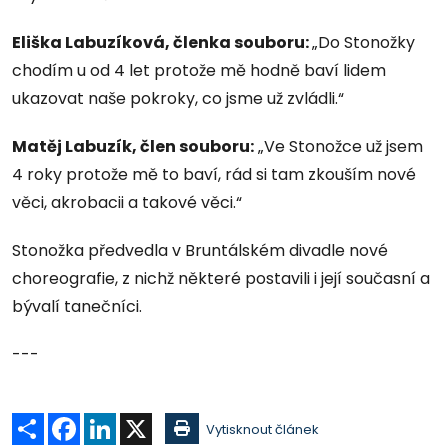
Eliška Labuzíková, členka souboru:
„Do Stonožky
chodím u od 4 let protože mě hodně baví lidem
ukazovat naše pokroky, co jsme už zvládli.“
Matěj Labuzík, člen souboru:
„Ve Stonožce už jsem
4 roky protože mě to baví, rád si tam zkouším nové
věci, akrobacii a takové věci.“
Stonožka předvedla v Bruntálském divadle nové
choreografie, z nichž některé postavili i její současní a
bývalí tanečníci.
---
Sdílet
Facebook
LinkedIn
X
Vytisknout článek