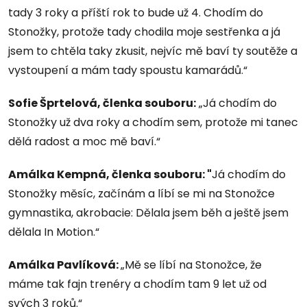
tady 3 roky a příští rok to bude už 4. Chodím do
Stonožky, protože tady chodila moje sestřenka a já
jsem to chtěla taky zkusit, nejvíc mě baví ty soutěže a
vystoupení a mám tady spoustu kamarádů.“
Sofie Šprtelová, členka souboru:
„Já chodím do
Stonožky už dva roky a chodím sem, protože mi tanec
dělá radost a moc mě baví.“
Amálka Kempná, členka souboru: "
Já chodím do
Stonožky měsíc, začínám a líbí se mi na Stonožce
gymnastika, akrobacie: Dělala jsem běh a ještě jsem
dělala In Motion.“
Amálka Pavlíková:
„Mě se líbí na Stonožce, že
máme tak fajn trenéry a chodím tam 9 let už od
svých 3 roků.“