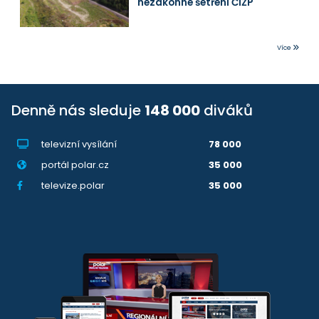
nezákonné šetření ČIŽP
Více
Denně nás sleduje
148 000
diváků
televizní vysílání
78 000
portál polar.cz
35 000
televize.polar
35 000