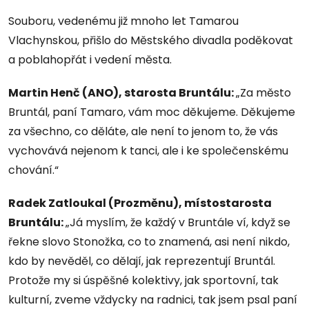
Souboru, vedenému již mnoho let Tamarou
Vlachynskou, přišlo do Městského divadla poděkovat
a poblahopřát i vedení města.
Martin Henč (ANO), starosta Bruntálu:
„Za město
Bruntál, paní Tamaro, vám moc děkujeme. Děkujeme
za všechno, co děláte, ale není to jenom to, že vás
vychovává nejenom k tanci, ale i ke společenskému
chování.“
Radek Zatloukal (Prozměnu), místostarosta
Bruntálu:
„Já myslím, že každý v Bruntále ví, když se
řekne slovo Stonožka, co to znamená, asi není nikdo,
kdo by nevěděl, co dělají, jak reprezentují Bruntál.
Protože my si úspěšné kolektivy, jak sportovní, tak
kulturní, zveme vždycky na radnici, tak jsem psal paní