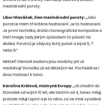
mezinárodní poroty.
Libor Hlaváček, člen mezinárodní poroty:
„Jako
porotce mám tři kritéria hodnocení. Je to hodnocení.
Je první technika, druhá choreografická kompozice a
třetí image, tady jakým způsobem to působí na
diváka. Porotců je vždycky lichý počet a bývá 5, 7
nebo 9.“
Někteří členové souboru jsou nováčky, jiní už
navštěvují Stonožku už od dětských let. Pochlubili se i
dvou motivací k tanci.
Karolína Králová, mistryně Evropy:
„Já chodím do
Stonožek od svých 10 let, ale tančím od 4, tanec miluji,
protože miluji i sport a je to něco, co ve mně vyvolává