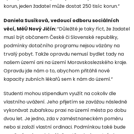
korun, jeden žadatel může dostat 250 tisíc korun.”
Daniela Susíková, vedoucí odboru sociálních
věcí, MěÚ Nový Jičín:
“Důležité je taky říct, že žadatel
musí být občanem České či Slovenské republiky,
podmínky dotačního programu nejsou vázány na
trvalý pobyt. Takže opravdu nemusí bydlet tady na
našem území ani na území Moravskoslezského kraje.
Opravdu jde nám o to, abychom přitáhli nové
kapacity zubních lékařů sem k nám do území.”
Studenti mohou stipendium využít na cokoliv dle
vlastního uvážení. Jeho přijetím se zavážou následně
vykonávat zubařskou praxi na území města po dobu
dvou let. Je jedno, zda v zaměstnaneckém poměru
nebo si založí vlastní ordinaci. Podmínkou také bude