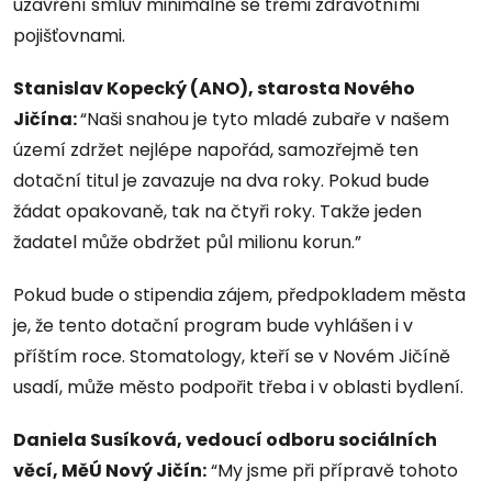
uzavření smluv minimálně se třemi zdravotními
pojišťovnami.
Stanislav Kopecký (ANO), starosta Nového
Jičína:
“Naši snahou je tyto mladé zubaře v našem
území zdržet nejlépe napořád, samozřejmě ten
dotační titul je zavazuje na dva roky. Pokud bude
žádat opakovaně, tak na čtyři roky. Takže jeden
žadatel může obdržet půl milionu korun.”
Pokud bude o stipendia zájem, předpokladem města
je, že tento dotační program bude vyhlášen i v
příštím roce. Stomatology, kteří se v Novém Jičíně
usadí, může město podpořit třeba i v oblasti bydlení.
Daniela Susíková, vedoucí odboru sociálních
věcí, MěÚ Nový Jičín:
“My jsme při přípravě tohoto