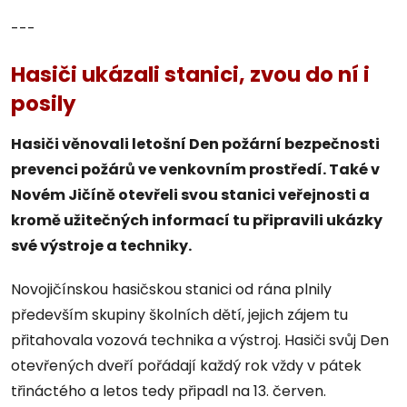
---
Hasiči ukázali stanici, zvou do ní i
posily
Hasiči věnovali letošní Den požární bezpečnosti
prevenci požárů ve venkovním prostředí. Také v
Novém Jičíně otevřeli svou stanici veřejnosti a
kromě užitečných informací tu připravili ukázky
své výstroje a techniky.
Novojičínskou hasičskou stanici od rána plnily
především skupiny školních dětí, jejich zájem tu
přitahovala vozová technika a výstroj. Hasiči svůj Den
otevřených dveří pořádají každý rok vždy v pátek
třináctého a letos tedy připadl na 13. červen.