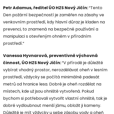
Petr Adamus, ředitel ÚO HZS Nový Jičín:
“Tento
Den požární bezpečností je zaměřen na zásahy ve
venkovním prostředí, kdy hlavní důraz je kladen na
prevenci, to znamená na bezpečné používání a
manipulaci s otevřeným ohněm v přírodním
prostředí.”
Vanessa Hyvnarová, preventivně výchovná
činnost,
ÚO HZS Nový Jičín:
“V přírodě je důležité
vybírat vhodný prostor, nerozdělávat oheň v lesním
prostředí, vždycky se počítá minimálně padesát
metrů od hranice lesa. Dobré je oheň rozdělat na
místech, kde už jsou ohniště vytvořená. Pokud
bychom si potřebovali vytvořit vlastní ohniště, tak je
dobré vydloubnout menší jámu, obložit ji kameny.
Důležité je mít vždycky u sebe zásobu vody a oheň