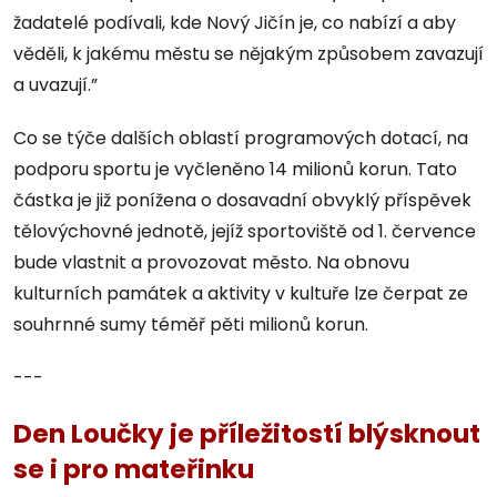
žadatelé podívali, kde Nový Jičín je, co nabízí a aby
věděli, k jakému městu se nějakým způsobem zavazují
a uvazují.”
Co se týče dalších oblastí programových dotací, na
podporu sportu je vyčleněno 14 milionů korun. Tato
částka je již ponížena o dosavadní obvyklý příspěvek
tělovýchovné jednotě, jejíž sportoviště od 1. července
bude vlastnit a provozovat město. Na obnovu
kulturních památek a aktivity v kultuře lze čerpat ze
souhrnné sumy téměř pěti milionů korun.
---
Den Loučky je příležitostí blýsknout
se i pro mateřinku