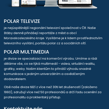
POLAR TELEVIZE
je nejúspěšnější regionální televizní společnost v ČR. Naše
štáby denně přinášejí reportáže z měst a obcí
Moravskoslezského kraje. Vysíláme je k lidem prostřednictvím
televizního vysílání, portálu polar.cz a sociálních sítí.
POLAR MULTIMEDIA
je divize se specializací na komerční výrobu. Umíme a rádi
děláme vše, co se týká multimedií - videa, virtuální realitu,
grafiky, weby. Našim klientům to přináší výhodu snadné
komunikace s jediným univerzálním a osvědčeným
dodavatelem.
Obě naše divize těží z více než 30ti let zkušeností (založeno
1993), sdružují více než 50 profesionálů a drží řadu ocenění za
profesionalitu a proklientský přístup.
Kontaktujte nás