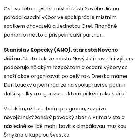
Oslavu této největší místní části Nového Jičína
pořádal osadní výbor ve spolupráci s místním
spolkem chovatelů a Jednotou Orel. Finančně
pomohlo město a přispěli i další partneři.
Stanislav Kopecký (ANO), starosta Nového
Jičína:
“Je to tak, že město Nový Jičín osadní výbory
podporuje nějakým rozpočtem a osadní výbory se
snaží akce organizovat po celý rok. Dneska máme
Den Loučky a jsem rád, že na spolupráci se podílí i
další spolky a organizace, které přiložili ruku k dílu.”
V dalším, už hudebním programu, zazpíval
novojičínský ženský pěvecký sbor A Prima Vista a
následně se lidé mohli bavit s cimbálovou muzikou
Šmykňa a kapelou Švestka.