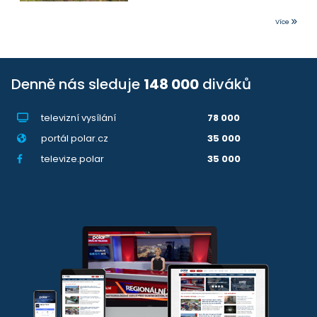
Více
Denně nás sleduje
148 000
diváků
televizní vysílání
78 000
portál polar.cz
35 000
televize.polar
35 000