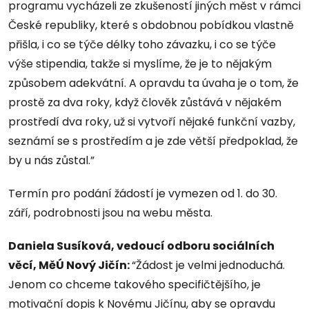
programu vycházeli ze zkušeností jiných měst v rámci
České republiky, které s obdobnou pobídkou vlastně
přišla, i co se týče délky toho závazku, i co se týče
výše stipendia, takže si myslíme, že je to nějakým
způsobem adekvátní. A opravdu ta úvaha je o tom, že
prostě za dva roky, když člověk zůstává v nějakém
prostředí dva roky, už si vytvoří nějaké funkční vazby,
seznámí se s prostředím a je zde větší předpoklad, že
by u nás zůstal.”
Termín pro podání žádostí je vymezen od 1. do 30.
září, podrobnosti jsou na webu města.
Daniela Susíková, vedoucí odboru sociálních
věcí, MěÚ Nový Jičín:
“Žádost je velmi jednoduchá.
Jenom co chceme takového specifičtějšího, je
motivační dopis k Novému Jičínu, aby se opravdu