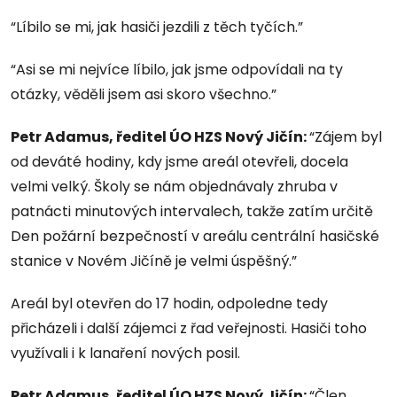
“Líbilo se mi, jak hasiči jezdili z těch tyčích.”
“Asi se mi nejvíce líbilo, jak jsme odpovídali na ty
otázky, věděli jsem asi skoro všechno.”
Petr Adamus, ředitel ÚO HZS Nový Jičín:
“Zájem byl
od deváté hodiny, kdy jsme areál otevřeli, docela
velmi velký. Školy se nám objednávaly zhruba v
patnácti minutových intervalech, takže zatím určitě
Den požární bezpečností v areálu centrální hasičské
stanice v Novém Jičíně je velmi úspěšný.”
Areál byl otevřen do 17 hodin, odpoledne tedy
přicházeli i další zájemci z řad veřejnosti. Hasiči toho
využívali i k lanaření nových posil.
Petr Adamus, ředitel ÚO HZS Nový Jičín:
“Člen