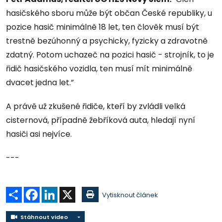
hasičského sboru může být občan České republiky, u
pozice hasič minimálně 18 let, ten člověk musí být
trestně bezúhonný a psychicky, fyzicky a zdravotně
zdatný. Potom uchazeč na pozici hasič - strojník, to je
řidič hasičského vozidla, ten musí mít minimálně
dvacet jedna let.”
A právě už zkušené řidiče, kteří by zvládli velká
cisternová, případně žebříková auta, hledají nyní
hasiči asi nejvíce.
---
Sdílet
Facebook
LinkedIn
X
Vytisknout článek
Stáhnout video
Stáhnout video