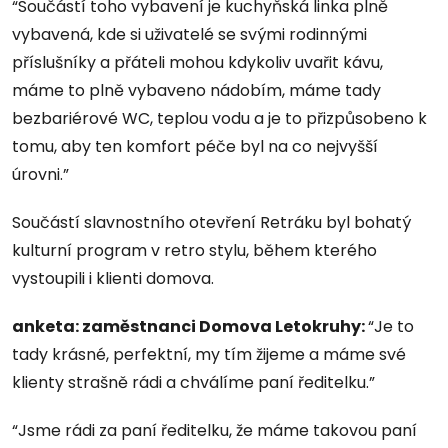
“Součástí toho vybavení je kuchyňská linka plně
vybavená, kde si uživatelé se svými rodinnými
příslušníky a přáteli mohou kdykoliv uvařit kávu,
máme to plně vybaveno nádobím, máme tady
bezbariérové WC, teplou vodu a je to přizpůsobeno k
tomu, aby ten komfort péče byl na co nejvyšší
úrovni.”
Součástí slavnostního otevření Retráku byl bohatý
kulturní program v retro stylu, během kterého
vystoupili i klienti domova.
anketa: zaměstnanci Domova Letokruhy:
“Je to
tady krásné, perfektní, my tím žijeme a máme své
klienty strašně rádi a chválíme paní ředitelku.”
“Jsme rádi za paní ředitelku, že máme takovou paní