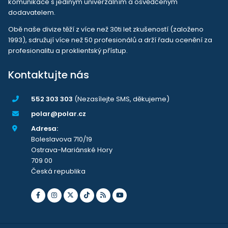
komunikace s jediným univerzálním a osvědčeným
dodavatelem.
Obě naše divize těží z více než 30ti let zkušeností (založeno
1993), sdružují více než 50 profesionálů a drží řadu ocenění za
profesionalitu a proklientský přístup.
Kontaktujte nás
552 303 303
(Nezasílejte SMS, děkujeme)
polar@polar.cz
Adresa:
Boleslavova 710/19
Ostrava-Mariánské Hory
709 00
Česká republika