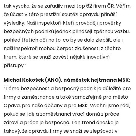
tak vysoko, že se zařadily mezi top 62 firem ČR. Věřím,
že účast v této prestižní soutěži opravdu přináší
výsledky. Naši inspektoři, kteří provádějí prověrky
bezpečných podniků jednak přinášejí zpětnou vazbu,
pohled třetích očí na to, co by se dalo zlepšit, ale i
naši inspektoři mohou čerpat zkušenosti z těchto
firem, které se snaží zavést nějaké inovativní
přístupy.”
Michal Kokošek (ANO), náměstek hejtmana MSK:
“Téma bezpečnost a bezpečný podnik je důležité pro
firmy a zaměstnance a také samozřejmě pro město
Opava, pro naše občany a pro MSK. Všichni jsme rádi,
pokud se lidé a zaměstnanci vrací domů z práce
zdraví a práce je bezpečná. Ten trend dneska je
takový, že opravdu firmy se snaží se zlepšovat v