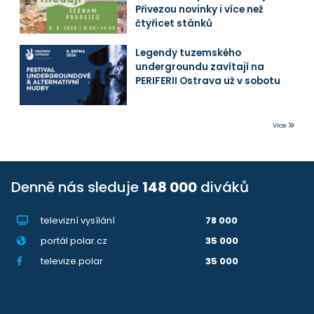
Přivezou novinky i více než
čtyřicet stánků
Legendy tuzemského
undergroundu zavítají na
PERIFERII Ostrava už v sobotu
Více
Denně nás sleduje
148 000
diváků
televizní vysílání
78 000
portál polar.cz
35 000
televize.polar
35 000