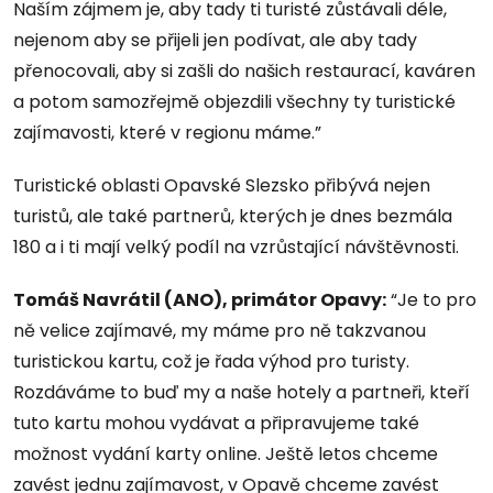
Naším zájmem je, aby tady ti turisté zůstávali déle,
nejenom aby se přijeli jen podívat, ale aby tady
přenocovali, aby si zašli do našich restaurací, kaváren
a potom samozřejmě objezdili všechny ty turistické
zajímavosti, které v regionu máme.”
Turistické oblasti Opavské Slezsko přibývá nejen
turistů, ale také partnerů, kterých je dnes bezmála
180 a i ti mají velký podíl na vzrůstající návštěvnosti.
Tomáš Navrátil (ANO), primátor Opavy:
“Je to pro
ně velice zajímavé, my máme pro ně takzvanou
turistickou kartu, což je řada výhod pro turisty.
Rozdáváme to buď my a naše hotely a partneři, kteří
tuto kartu mohou vydávat a připravujeme také
možnost vydání karty online. Ještě letos chceme
zavést jednu zajímavost, v Opavě chceme zavést