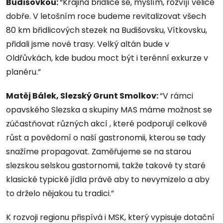
Budišovkou:
“Krajina břidlice se, myslím, rozvíjí velice
dobře. V letošním roce budeme revitalizovat všech
80 km břidlicových stezek na Budišovsku, Vítkovsku,
přidali jsme nové trasy. Velký altán bude v
Oldřůvkách, kde budou moct být i terénní exkurze v
planéru.”
Matěj Bálek, Slezský Grunt Smolkov:
“V rámci
opavského Slezska a skupiny MAS máme možnost se
zúčastňovat různých akcí , které podporují celkově
růst a povědomí o naší gastronomii, kterou se tady
snažíme propagovat. Zaměřujeme se na starou
slezskou selskou gastornomii, takže takové ty staré
klasické typické jídla právě aby to nevymizelo a aby
to drželo nějakou tu tradici.”
K rozvoji regionu přispívá i MSK, který vypisuje dotační