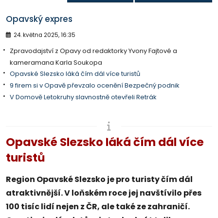
Opavský expres
24. května 2025, 16:35
Zpravodajství z Opavy od redaktorky Yvony Fajtové a
kameramana Karla Soukopa
Opavské Slezsko láká čím dál více turistů
9 firem si v Opavě převzalo ocenění Bezpečný podnik
V Domově Letokruhy slavnostně otevřeli Retrák
Opavské Slezsko láká čím dál více
turistů
Region Opavské Slezsko je pro turisty čím dál
atraktivnější. V loňském roce jej navštívilo přes
100 tisíc lidí nejen z ČR, ale také ze zahraničí.