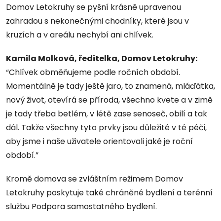
Domov Letokruhy se pyšní krásně upravenou
zahradou s nekonečnými chodníky, které jsou v
kruzích a v areálu nechybí ani chlívek.
Kamila Molková, ředitelka, Domov Letokruhy:
“Chlívek obměňujeme podle ročních období.
Momentálně je tady ještě jaro, to znamená, mláďátka,
nový život, otevírá se příroda, všechno kvete a v zimě
je tady třeba betlém, v létě zase senoseč, obilí a tak
dál. Takže všechny tyto prvky jsou důležité v té péči,
aby jsme i naše uživatele orientovali jaké je roční
období.”
Kromě domova se zvláštním režimem Domov
Letokruhy poskytuje také chráněné bydlení a terénní
službu Podpora samostatného bydlení.