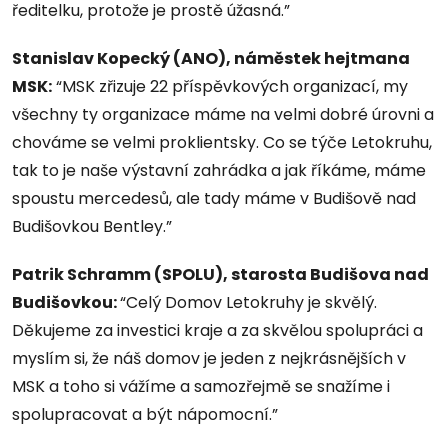
ředitelku, protože je prostě úžasná.”
Stanislav Kopecký (ANO), náměstek hejtmana
MSK:
“MSK zřizuje 22 příspěvkových organizací, my
všechny ty organizace máme na velmi dobré úrovni a
chováme se velmi proklientsky. Co se týče Letokruhu,
tak to je naše výstavní zahrádka a jak říkáme, máme
spoustu mercedesů, ale tady máme v Budišově nad
Budišovkou Bentley.”
Patrik Schramm (SPOLU), starosta Budišova nad
Budišovkou:
“Celý Domov Letokruhy je skvělý.
Děkujeme za investici kraje a za skvělou spolupráci a
myslím si, že náš domov je jeden z nejkrásnějších v
MSK a toho si vážíme a samozřejmě se snažíme i
spolupracovat a být nápomocní.”