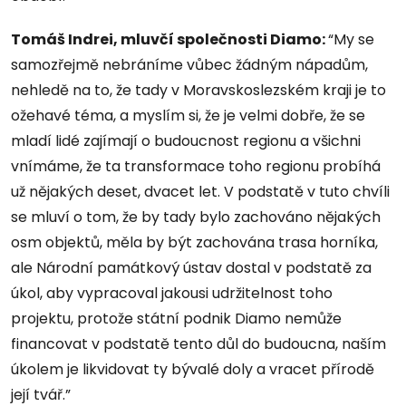
Tomáš Indrei, mluvčí společnosti Diamo:
“My se
samozřejmě nebráníme vůbec žádným nápadům,
nehledě na to, že tady v Moravskoslezském kraji je to
ožehavé téma, a myslím si, že je velmi dobře, že se
mladí lidé zajímají o budoucnost regionu a všichni
vnímáme, že ta transformace toho regionu probíhá
už nějakých deset, dvacet let. V podstatě v tuto chvíli
se mluví o tom, že by tady bylo zachováno nějakých
osm objektů, měla by být zachována trasa horníka,
ale Národní památkový ústav dostal v podstatě za
úkol, aby vypracoval jakousi udržitelnost toho
projektu, protože státní podnik Diamo nemůže
financovat v podstatě tento důl do budoucna, naším
úkolem je likvidovat ty bývalé doly a vracet přírodě
její tvář.”