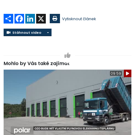
Sdílet
Facebook
LinkedIn
X
Vytisknout článek
Stáhnout video
Stáhnout video
Mohlo by Vás také zajímat
09:59