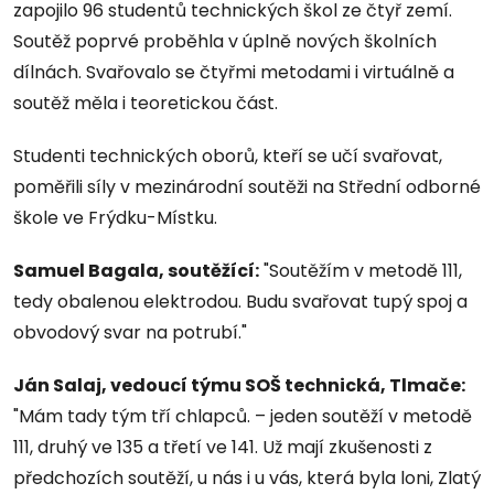
zapojilo 96 studentů technických škol ze čtyř zemí.
Soutěž poprvé proběhla v úplně nových školních
dílnách. Svařovalo se čtyřmi metodami i virtuálně a
soutěž měla i teoretickou část.
Studenti technických oborů, kteří se učí svařovat,
poměřili síly v mezinárodní soutěži na Střední odborné
škole ve Frýdku-Místku.
Samuel Bagala, soutěžící:
"Soutěžím v metodě 111,
tedy obalenou elektrodou. Budu svařovat tupý spoj a
obvodový svar na potrubí."
Ján Salaj, vedoucí týmu SOŠ technická, Tlmače:
"Mám tady tým tří chlapců. – jeden soutěží v metodě
111, druhý ve 135 a třetí ve 141. Už mají zkušenosti z
předchozích soutěží, u nás i u vás, která byla loni, Zlatý