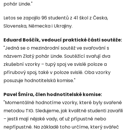
pohár Linde."
Letos se zapojilo 96 studentů z 41 škol z Česka,
Slovenska, Německa i Ukrajiny.
Eduard Boščík, vedoucí praktické části soutěže:
"Jedná se o mezinárodní soutěž ve svařování s
názvem Zlatý pohár Linde. Soutěžící svařují dva
zkušební vzorky – tupý spoj ve svislé poloze a
přírubový spoj, také v poloze svislé. Oba vzorky
posuzuje hodnotitelská komise."
Pavel Šmíra, člen hodnotitelské komise:
"Momentálně hodnotíme vzorky, které byly svařené
metodou TIG. Sledujeme, jak kvalitně studenti zavařili
– jestli mají nějaké vady, ať už přípustné nebo
nepřípustné. Na základě toho určíme, který svářeč