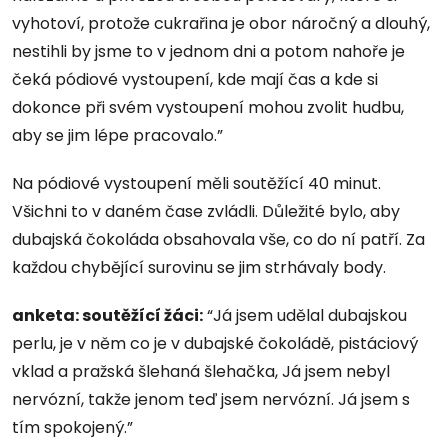
vyhotoví, protože cukrařina je obor náročný a dlouhý,
nestihli by jsme to v jednom dni a potom nahoře je
čeká pódiové vystoupení, kde mají čas a kde si
dokonce při svém vystoupení mohou zvolit hudbu,
aby se jim lépe pracovalo.”
Na pódiové vystoupení měli soutěžící 40 minut.
Všichni to v daném čase zvládli. Důležité bylo, aby
dubajská čokoláda obsahovala vše, co do ní patří. Za
každou chybějící surovinu se jim strhávaly body.
anketa: soutěžící žáci:
“Já jsem udělal dubajskou
perlu, je v něm co je v dubajské čokoládě, pistáciový
vklad a pražská šlehaná šlehačka, Já jsem nebyl
nervózní, takže jenom teď jsem nervózní. Já jsem s
tím spokojený.”