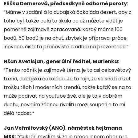
Eliška Dernerová, předsedkyně odborné poroty:
“Máme v zadání á la dubajská čokoláda dezert, aby z
toho byl, takže celá ta škála co už můžete vidět je
poměrně zajímavě zpracovaná. Každý máme 100
bodů, 50 bodů je na chuť, zbytek je příprava, práce,
inovace, čistota pracoviště a odborná prezentace.”
Nšan Avetisjan, generální ředitel, Marlenka:
“Tento ročník je zajímavé téma, je to asi celosvětový
trend, dubajská čokoláda. Je to fajn, že se snaží držet
trošku těch i moderních trendů, takže každý se na to
může podívat na youtube živě, ale je to v dobrém
duchu, nevidím žádnou rivalitu mezi soupeři a to mi
dělá radost.”
Jan Veřmiřovský (ANO), náměstek hejtmana
MSK:
“Cukrář, myslím si, že je přece jenom obor pro