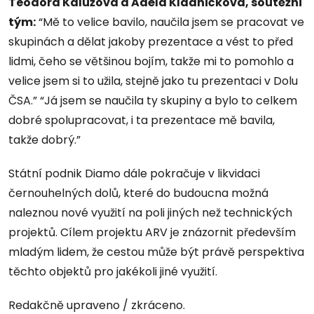
Teodora Kalužová a Adéla Kladničková, soutěžní
tým:
“Mě to velice bavilo, naučila jsem se pracovat ve
skupinách a dělat jakoby prezentace a vést to před
lidmi, čeho se většinou bojím, takže mi to pomohlo a
velice jsem si to užila, stejně jako tu prezentaci v Dolu
ČSA.” “Já jsem se naučila ty skupiny a bylo to celkem
dobré spolupracovat, i ta prezentace mě bavila,
takže dobrý.”
Státní podnik Diamo dále pokračuje v likvidaci
černouhelných dolů, které do budoucna možná
naleznou nové využití na poli jiných než technických
projektů. Cílem projektu ARV je znázornit především
mladým lidem, že cestou může být právě perspektiva
těchto objektů pro jakékoli jiné využití.
Redakčně upraveno / zkráceno.