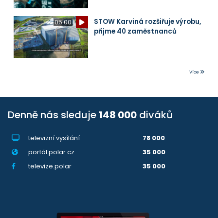
STOW Karviná rozšiřuje výrobu,
05:00
přijme 40 zaměstnanců
Více
Denně nás sleduje
148 000
diváků
televizní vysílání
78 000
portál polar.cz
35 000
televize.polar
35 000