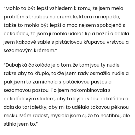
“Mohlo to být lepší vzhledem k tomu, že jsem měla
problém s troubou na crumble, která mi nepekla,
takže to mohlo být lepší a moc nejsem spokojená s
čokoládou, že jsem ji mohla udělat líp a hezčí a dělala
jsem kakaové sable s pistáciovou křupavou vrstvou a
sezamovým krémem.”
“Dubajská čokoláda je o tom, že tam jsou ty nudle,
takže aby to křuplo, takže jsem tady osmažila nudle a
pak jsem to zamíchala s pistáciovou pastou a
sezamovou pastou. To jsem nakombinovala s
čokoládovým sladem, aby to bylo i s tou čokoládou a
dala do tartaletky, aby mi to udělalo takovou pěknou
misku. Mám radost, myslela jsem si, že to nestihnu, ale
stihla jsem to.”