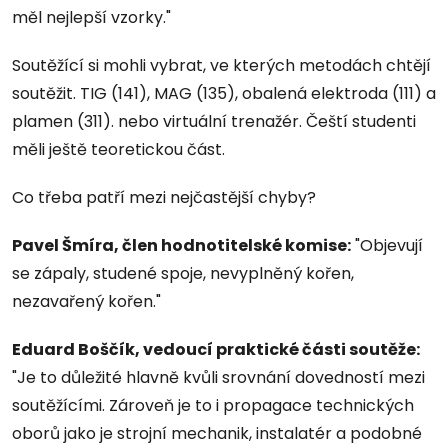
měl nejlepší vzorky."
Soutěžící si mohli vybrat, ve kterých metodách chtějí
soutěžit. TIG (141), MAG (135), obalená elektroda (111) a
plamen (311). nebo virtuální trenažér. Čeští studenti
měli ještě teoretickou část.
Co třeba patří mezi nejčastější chyby?
Pavel Šmíra, člen hodnotitelské komise:
"Objevují
se zápaly, studené spoje, nevyplněný kořen,
nezavařený kořen."
Eduard Boščík, vedoucí praktické části soutěže:
"Je to důležité hlavně kvůli srovnání dovedností mezi
soutěžícími. Zároveň je to i propagace technických
oborů jako je strojní mechanik, instalatér a podobné