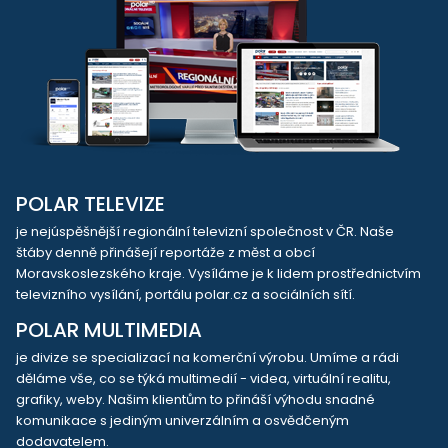
POLAR TELEVIZE
je nejúspěšnější regionální televizní společnost v ČR. Naše
štáby denně přinášejí reportáže z měst a obcí
Moravskoslezského kraje. Vysíláme je k lidem prostřednictvím
televizního vysílání, portálu polar.cz a sociálních sítí.
POLAR MULTIMEDIA
je divize se specializací na komerční výrobu. Umíme a rádi
děláme vše, co se týká multimedií - videa, virtuální realitu,
grafiky, weby. Našim klientům to přináší výhodu snadné
komunikace s jediným univerzálním a osvědčeným
dodavatelem.