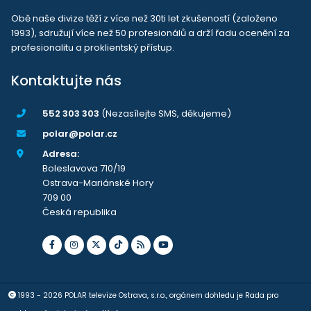
Obě naše divize těží z více než 30ti let zkušeností (založeno
1993), sdružují více než 50 profesionálů a drží řadu ocenění za
profesionalitu a proklientský přístup.
Kontaktujte nás
552 303 303
(Nezasílejte SMS, děkujeme)
polar@polar.cz
Adresa:
Boleslavova 710/19
Ostrava-Mariánské Hory
709 00
Česká republika
1993 - 2026 POLAR televize Ostrava, s.r.o., orgánem dohledu je Rada pro