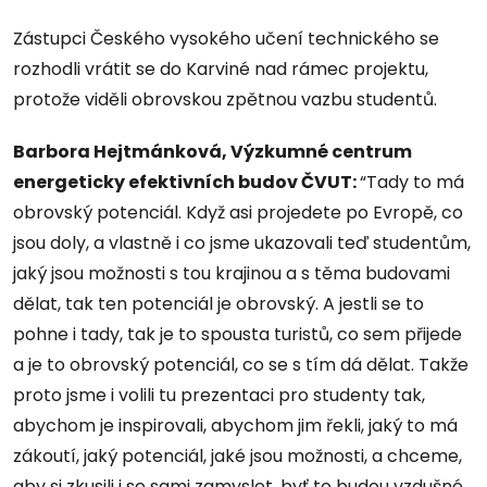
Zástupci Českého vysokého učení technického se
rozhodli vrátit se do Karviné nad rámec projektu,
protože viděli obrovskou zpětnou vazbu studentů.
Barbora Hejtmánková, Výzkumné centrum
energeticky efektivních budov ČVUT:
“Tady to má
obrovský potenciál. Když asi projedete po Evropě, co
jsou doly, a vlastně i co jsme ukazovali teď studentům,
jaký jsou možnosti s tou krajinou a s těma budovami
dělat, tak ten potenciál je obrovský. A jestli se to
pohne i tady, tak je to spousta turistů, co sem přijede
a je to obrovský potenciál, co se s tím dá dělat. Takže
proto jsme i volili tu prezentaci pro studenty tak,
abychom je inspirovali, abychom jim řekli, jaký to má
zákoutí, jaký potenciál, jaké jsou možnosti, a chceme,
aby si zkusili i se sami zamyslet, byť to budou vzdušné