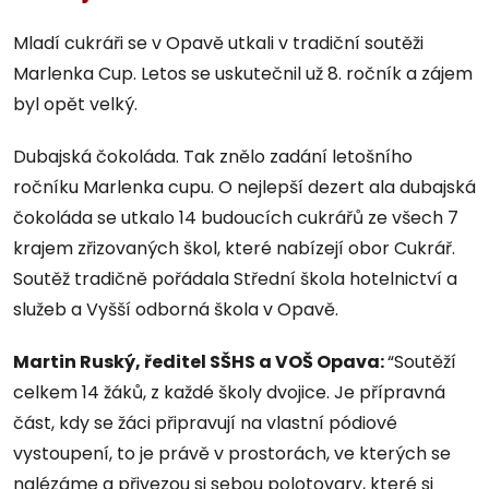
Mladí cukráři se v Opavě utkali v tradiční soutěži
Marlenka Cup. Letos se uskutečnil už 8. ročník a zájem
byl opět velký.
Dubajská čokoláda. Tak znělo zadání letošního
ročníku Marlenka cupu. O nejlepší dezert ala dubajská
čokoláda se utkalo 14 budoucích cukrářů ze všech 7
krajem zřizovaných škol, které nabízejí obor Cukrář.
Soutěž tradičně pořádala Střední škola hotelnictví a
služeb a Vyšší odborná škola v Opavě.
Martin Ruský, ředitel SŠHS a VOŠ Opava:
“Soutěží
celkem 14 žáků, z každé školy dvojice. Je přípravná
část, kdy se žáci připravují na vlastní pódiové
vystoupení, to je právě v prostorách, ve kterých se
nalézáme a přivezou si sebou polotovary, které si