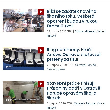
Blíží se začátek nového
školního roku. Veškerá
opatření budou v rukou
ředitelů škol
27. srpna 2020
11:54
|
Ostrava-Poruba
|
Yvona
Fajtová
Ring ceremony. Hráči
Arrows Ostrava si převzali
prsteny za titul
26. srpna 2020
14:44
|
Ostrava-Poruba
|
Yvona Fajtová
Stavební práce finišují.
Prázdniny patří v Ostravě-
Porubě opravám škol a
školek
21. srpna 2020
21:18
|
Ostrava-Poruba
|
Yvona
Fajtová