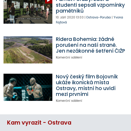
studenti sepsali vzpomínky
pamětníků
10. září 2020
13:03
|
Ostrava-Poruba
|
Yvona
Fajtová
Ridera Bohemia: žádné
porušení na naší straně.
Jen nezákonné šetření ČIŽP
Komerční sdělení
Nový český film Bojovník
ukáže ikonická místa
Ostravy, místní ho uvidí
mezi prvními
Komerční sdělení
Kam vyrazit - Ostrava