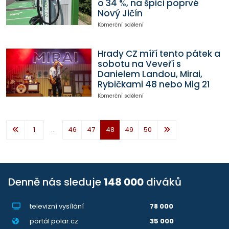
o 34 %, na špici poprvé
Nový Jičín
Komerční sdělení
Hrady CZ míří tento pátek a
sobotu na Veveří s
Danielem Landou, Mirai,
Rybičkami 48 nebo Mig 21
Komerční sdělení
...
1
46
47
48
49
50
Denně nás sleduje
148 000
diváků
televizní vysílání
78 000
portál polar.cz
35 000