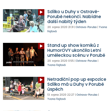
Sdílko u Duhy v Ostravě-
Porubě nekončí. Nabídne
další nabitý týden
20. srpna 2020
21:31
|
Ostrava-Poruba
|
Yvona
Fajtová
Stand up show komiků z
HumorOVY ukončila Letní
uměleckou scénu v Porubě
20. srpna 2020
0:55
|
Ostrava-Poruba
|
Yvona Fajtová
Netradiční pop up expozice
Sdílko má u Duhy v Porubě
úspěch
13. srpna 2020
22:27
|
Ostrava-Poruba
|
Yvona Fajtová