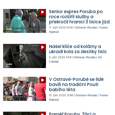
Senior expres Poruba po
roce rozšířil služby a
překročil hranici 3 tisíce jízd
17. září 2020
10:40
|
Ostrava-Poruba
|
Yvona
Fajtová
Našel klíče od kolárny a
ukradl kola za desítky tisíc
11. září 2020
9:58
|
Ostrava-Poruba
|
Jiří
Cileček
V Ostravě-Porubě se lidé
bavili na tradiční Pouti
babího léta
10. září 2020
21:48
|
Ostrava-Poruba
|
Yvona
Fajtová
Paměť Poruby. Žáci a