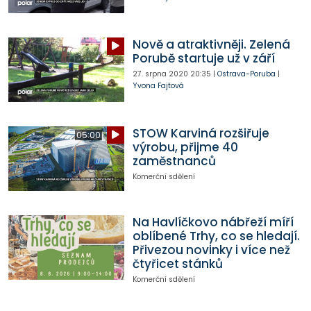
Nově a atraktivněji. Zelená
Porubě startuje už v září
27. srpna 2020
20:35
|
Ostrava-Poruba
|
Yvona Fajtová
STOW Karviná rozšiřuje
05:00
výrobu, přijme 40
zaměstnanců
Komerční sdělení
Na Havlíčkovo nábřeží míří
oblíbené Trhy, co se hledají.
Přivezou novinky i více než
čtyřicet stánků
Komerční sdělení