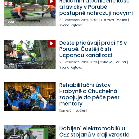
Reklamní a poničené koše
a lavičky v Porubě
postupně nahrazují novými
30. července 2020
19:52
|
Ostrava-Poruba
|
Yvona Fajtová
Deště přidávají práci TS v
Porubě. Častěji čistí
ucpanou kanalizaci
23. července 2020
18:21
|
Ostrava-Poruba
|
Yvona Fajtová
Rehabilitační ústav
Hrabyně a Chuchelná
zapojuje do péče peer
mentory
Komerční sdělení
Dobíjení elektromobilů u
ČEZ stojanů v kraji vzrostlo