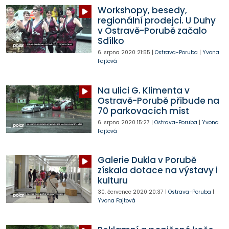
Workshopy, besedy,
regionální prodejci. U Duhy
v Ostravě-Porubě začalo
Sdílko
6. srpna 2020
21:55
|
Ostrava-Poruba
|
Yvona
Fajtová
Na ulici G. Klimenta v
Ostravě-Porubě přibude na
70 parkovacích míst
6. srpna 2020
15:27
|
Ostrava-Poruba
|
Yvona
Fajtová
Galerie Dukla v Porubě
získala dotace na výstavy i
kulturu
30. července 2020
20:37
|
Ostrava-Poruba
|
Yvona Fajtová