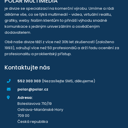
POLAR MULTIMEDIA
je divize se specializací na komerční výrobu. Umíme a rádi
děláme vše, co se týká multimedií - videa, virtuální realitu,
grafiky, weby. Našim klientům to přináší výhodu snadné
komunikace s jediným univerzálním a osvědčeným
dodavatelem.
Obě naše divize těží z více než 30ti let zkušeností (založeno
1993), sdružují více než 50 profesionálů a drží řadu ocenění za
profesionalitu a proklientský přístup.
Kontaktujte nás
552 303 303
(Nezasílejte SMS, děkujeme)
polar@polar.cz
Adresa:
Boleslavova 710/19
Ostrava-Mariánské Hory
709 00
Česká republika