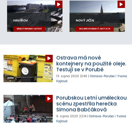
HAVÍŘOV
NOVÝ JIČÍN
NÁMĚSTÍ REPUBLIKY, HAVÍŘOV
MASARYKOVO NÁMĚSTÍ, NOVÝ JIČÍN
Ostrava má nové
kontejnery na použité oleje.
Testují se v Porubě
13. srpna 2020
21:40
|
Ostrava-Poruba
|
Yvona
Fajtová
Porubskou Letní uměleckou
scénu zpestřila herečka
Simona Babčáková
6. srpna 2020
22:14
|
Ostrava-Poruba
|
Yvona
Fajtová