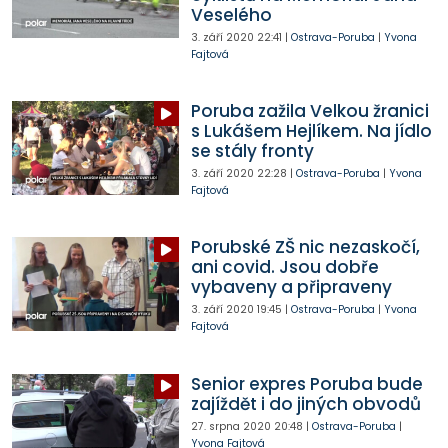
Veselého
3. září 2020
22:41
|
Ostrava-Poruba
|
Yvona
Fajtová
Poruba zažila Velkou žranici
s Lukášem Hejlíkem. Na jídlo
se stály fronty
3. září 2020
22:28
|
Ostrava-Poruba
|
Yvona
Fajtová
Porubské ZŠ nic nezaskočí,
ani covid. Jsou dobře
vybaveny a připraveny
3. září 2020
19:45
|
Ostrava-Poruba
|
Yvona
Fajtová
Senior expres Poruba bude
zajíždět i do jiných obvodů
27. srpna 2020
20:48
|
Ostrava-Poruba
|
Yvona Fajtová