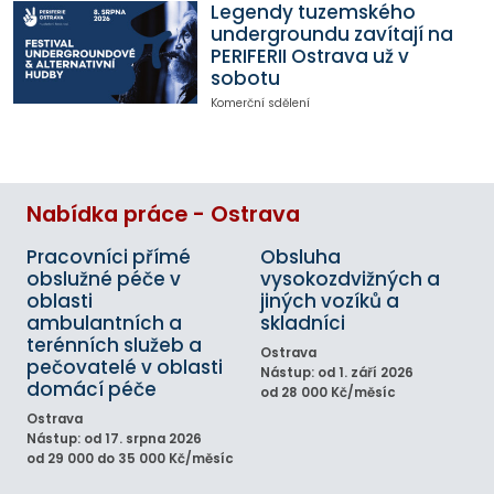
Legendy tuzemského
undergroundu zavítají na
PERIFERII Ostrava už v
sobotu
Komerční sdělení
Nabídka práce - Ostrava
Pracovníci přímé
Obsluha
obslužné péče v
vysokozdvižných a
oblasti
jiných vozíků a
ambulantních a
skladníci
terénních služeb a
Ostrava
pečovatelé v oblasti
Nástup: od 1. září 2026
domácí péče
od 28 000 Kč/měsíc
Ostrava
Nástup: od 17. srpna 2026
od 29 000 do 35 000 Kč/měsíc