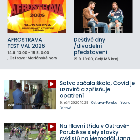
AFROSTRAVA
Deštivé dny
FESTIVAL 2026
/divadelní
představení
14.8.
13:00 - 15.8. 0:00
, Ostrava-Mariánské hory
21.9.
19:00
, Celý MS kraj
Sotva začala škola, Covid je
uzavírá a zpřísňuje
opatření
9. září 2020
10:28
|
Ostrava-Poruba
|
Yvona
Fajtová
Na Hlavní třídu v Ostravě-
Porubě se sjely stovky
cyklistů na Memoriál Jana