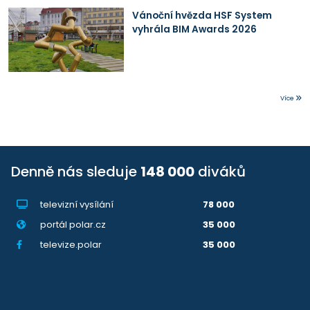
Vánoční hvězda HSF System
vyhrála BIM Awards 2026
Více
Denně nás sleduje
148 000
diváků
televizní vysílání
78 000
portál polar.cz
35 000
televize.polar
35 000