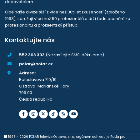
dodavatelem.
Obě naše divize těží z více než 30ti let zkušeností (založeno
1993), sdružují více než 50 profesionálů a drží řadu ocenění za
profesionalitu a proklientský přístup.
Kontaktujte nás
552 303 303
(Nezasílejte SMS, děkujeme)
polar@polar.cz
Adresa:
Boleslavova 710/19
Ostrava-Mariánské Hory
709 00
Česká republika
1993 - 2026 POLAR televize Ostrava, s.r.o., orgánem dohledu je Rada pro