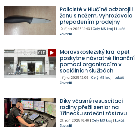
Policisté v Hlučíně odzbrojili
ženu s nožem, vyhrožovala
přepadením prodejny
10. října 2025
14:43
|
Celý MS kraj
|
Lukáš
Zavadil
Moravskoslezský kraj opět
01:11
poskytne návratné finanční
pomoci organizacím v
sociálních službách
1. října 2025
12:06
|
Celý MS kraj
|
Lukáš
Zavadil
Díky včasné resuscitaci
rodiny přežil senior na
Třinecku srdeční zástavu
21. září 2025
16:46
|
Celý MS kraj
|
Lukáš
Zavadil