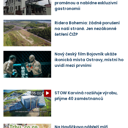
proměnou a nabídne exkluzivní
gastronomii
Ridera Bohemia: žádné porušení
na naší straně. Jen nezákonné
šetření ČIŽP
Nový český film Bojovník ukáže
ikonická místa Ostravy, místní ho
uvidí mezi prvními
STOW Karviná rozšiřuje výrobu,
05:00
přijme 40 zaměstnanců
Na Havlíčkovo nábřeží míří