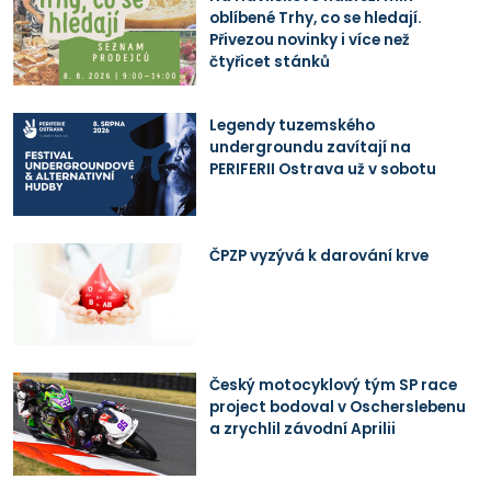
oblíbené Trhy, co se hledají.
Přivezou novinky i více než
čtyřicet stánků
Legendy tuzemského
undergroundu zavítají na
PERIFERII Ostrava už v sobotu
ČPZP vyzývá k darování krve
Český motocyklový tým SP race
project bodoval v Oscherslebenu
a zrychlil závodní Aprilii