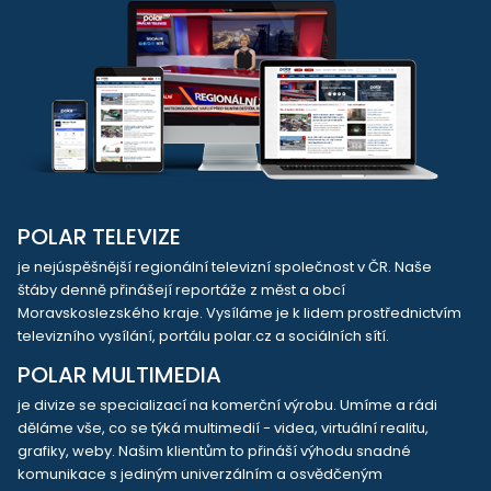
POLAR TELEVIZE
je nejúspěšnější regionální televizní společnost v ČR. Naše
štáby denně přinášejí reportáže z měst a obcí
Moravskoslezského kraje. Vysíláme je k lidem prostřednictvím
televizního vysílání, portálu polar.cz a sociálních sítí.
POLAR MULTIMEDIA
je divize se specializací na komerční výrobu. Umíme a rádi
děláme vše, co se týká multimedií - videa, virtuální realitu,
grafiky, weby. Našim klientům to přináší výhodu snadné
komunikace s jediným univerzálním a osvědčeným