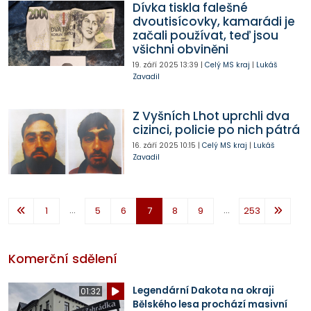
Dívka tiskla falešné
dvoutisícovky, kamarádi je
začali používat, teď jsou
všichni obviněni
19. září 2025
13:39
|
Celý MS kraj
|
Lukáš
Zavadil
Z Vyšních Lhot uprchli dva
cizinci, policie po nich pátrá
16. září 2025
10:15
|
Celý MS kraj
|
Lukáš
Zavadil
...
...
1
5
6
7
8
9
253
Komerční sdělení
Legendární Dakota na okraji
01:32
Bělského lesa prochází masivní