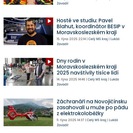
Zavadil
Hosté ve studiu: Pavel
06:28
Blahut, koordinátor BESIP v
Moravskoslezském kraji
15. října 2025
22:14
|
Celý MS kraj
|
Lukáš
Zavadil
Dny rodin v
04:55
Moravskoslezském kraji
2025 navštívily tisíce lidí
14. října 2025
14:46
|
Celý MS kraj
|
Lukáš
Zavadil
Záchranáři na Novojičínsku
zasahovali u muže po pádu
z elektrokoloběžky
11. října 2025
14:37
|
Celý MS kraj
|
Lukáš
Zavadil