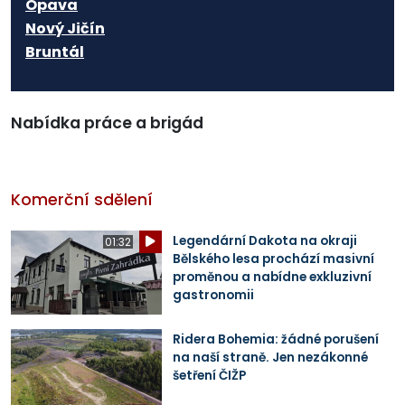
Opava
Nový Jičín
Bruntál
Nabídka práce a brigád
Komerční sdělení
Legendární Dakota na okraji
01:32
Bělského lesa prochází masivní
proměnou a nabídne exkluzivní
gastronomii
Ridera Bohemia: žádné porušení
na naší straně. Jen nezákonné
šetření ČIŽP