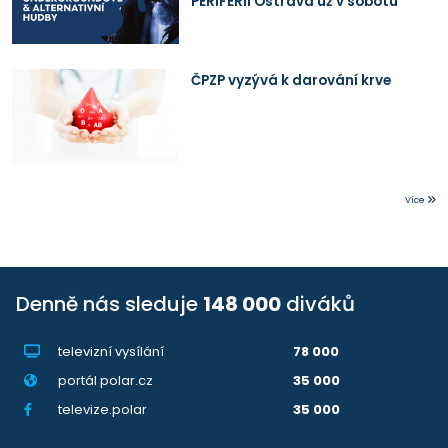
PERIFERII Ostrava už v sobotu
ČPZP vyzývá k darování krve
Více
Denně nás sleduje
148 000
diváků
televizní vysílání
78 000
portál polar.cz
35 000
televize.polar
35 000