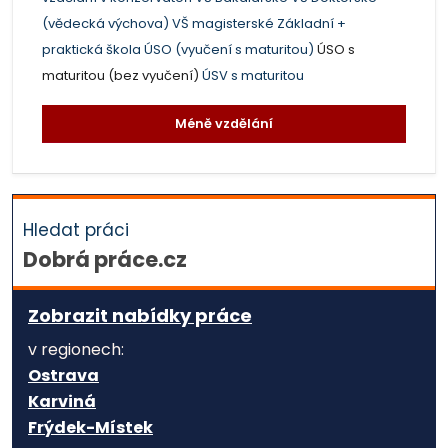
(vědecká výchova)
VŠ magisterské
Základní +
praktická škola
ÚSO (vyučení s maturitou)
ÚSO s
maturitou (bez vyučení)
ÚSV s maturitou
Méně vzdělání
Hledat práci
Dobrá práce.cz
Zobrazit nabídky práce
v regionech:
Ostrava
Karviná
Frýdek-Místek