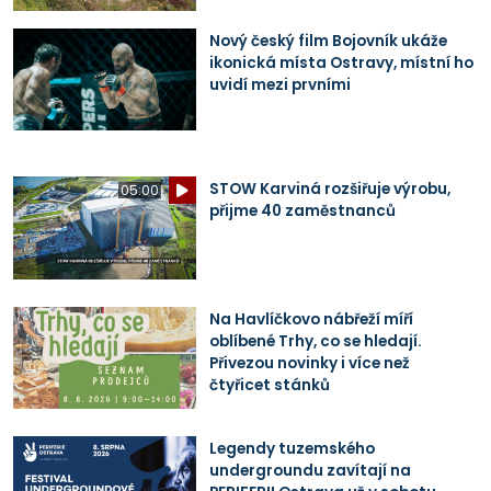
Nový český film Bojovník ukáže
ikonická místa Ostravy, místní ho
uvidí mezi prvními
STOW Karviná rozšiřuje výrobu,
05:00
přijme 40 zaměstnanců
Na Havlíčkovo nábřeží míří
oblíbené Trhy, co se hledají.
Přivezou novinky i více než
čtyřicet stánků
Legendy tuzemského
undergroundu zavítají na