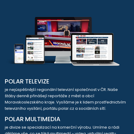
POLAR TELEVIZE
je nejúspěšnější regionální televizní společnost v ČR. Naše
štáby denně přinášejí reportáže z měst a obcí
Moravskoslezského kraje. Vysíláme je k lidem prostřednictvím
televizního vysílání, portálu polar.cz a sociálních sítí.
POLAR MULTIMEDIA
je divize se specializací na komerční výrobu. Umíme a rádi
děláme vše, co se týká multimedií - videa, virtuální realitu,