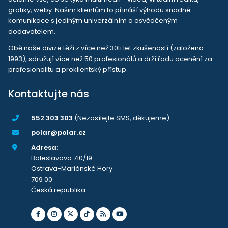
grafiky, weby. Našim klientům to přináší výhodu snadné
komunikace s jediným univerzálním a osvědčeným
dodavatelem.
Obě naše divize těží z více než 30ti let zkušeností (založeno
1993), sdružují více než 50 profesionálů a drží řadu ocenění za
profesionalitu a proklientský přístup.
Kontaktujte nás
552 303 303
(Nezasílejte SMS, děkujeme)
polar@polar.cz
Adresa:
Boleslavova 710/19
Ostrava-Mariánské Hory
709 00
Česká republika