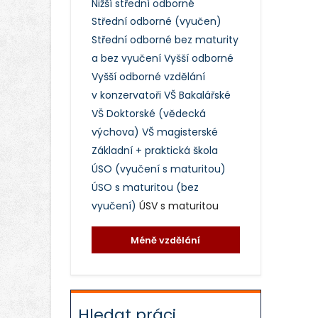
Nižší střední odborné
Střední odborné (vyučen)
Střední odborné bez maturity
a bez vyučení
Vyšší odborné
Vyšší odborné vzdělání
v konzervatoři
VŠ Bakalářské
VŠ Doktorské (vědecká
výchova)
VŠ magisterské
Základní + praktická škola
ÚSO (vyučení s maturitou)
ÚSO s maturitou (bez
vyučení)
ÚSV s maturitou
Méně vzdělání
Hledat práci