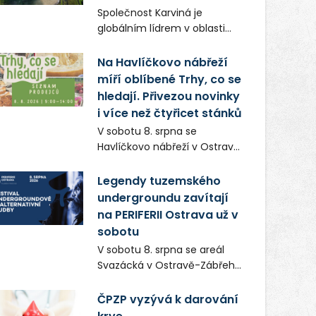
Frič a Tomáš Dianiška si
Společnost Karviná je
moravskoslezskou metropoli
globálním lídrem v oblasti
nevybrali náhodou – její
regálových produktů a
syrová atmosféra se stala
systémů, stabilním
Na Havlíčkovo nábřeží
přirozenou součástí příběhu
zaměstnavatelem na
míří oblíbené Trhy, co se
bývalého boxerského
Karvinsku a firmou s
šampiona Hoffa (Milan
hledají. Přivezou novinky
obrovským potenciálem.
Ondrík), jenž se po letech
i více než čtyřicet stánků
vrací do světa vrcholových
V sobotu 8. srpna se
zápasů, tentokrát v MMA.
Havlíčkovo nábřeží v Ostravě
opět promění v místo plné
vůní, chutí a poctivých
Legendy tuzemského
lokálních výrobků. Trhy, co se
undergroundu zavítají
hledají tentokrát nabídnou
na PERIFERII Ostrava už v
více než čtyřicet pečlivě
sobotu
vybraných stánků s kvalitní
V sobotu 8. srpna se areál
gastronomií, farmářskými
Svazácká v Ostravě-Zábřehu
produkty, designem i
promění v baštu
řemeslnou tvorbou.
undergroundové a
ČPZP vyzývá k darování
Návštěvníci se mohou těšit
alternativní hudby. Uskuteční