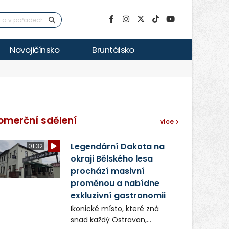
Novojičínsko
Bruntálsko
omerční sdělení
více
Legendární Dakota na
01:32
okraji Bělského lesa
prochází masivní
proměnou a nabídne
exkluzivní gastronomii
Ikonické místo, které zná
snad každý Ostravan,