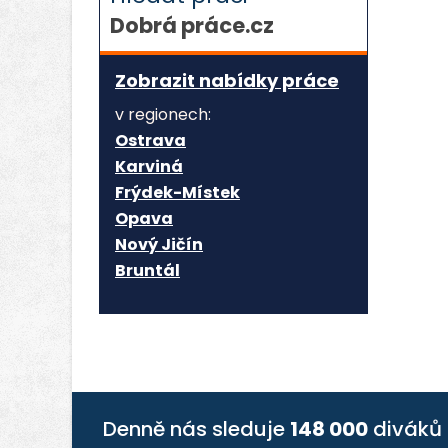
Dobrá práce.cz
Zobrazit nabídky práce
v regionech:
Ostrava
Karviná
Frýdek-Místek
Opava
Nový Jičín
Bruntál
Denně nás sleduje
148 000
diváků