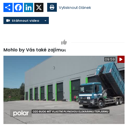
Sdílet
Facebook
LinkedIn
X
Vytisknout článek
Stáhnout video
Stáhnout video
Mohlo by Vás také zajímat
09:59