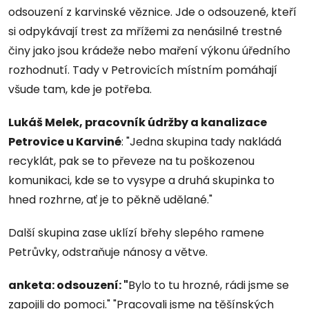
odsouzení z karvinské věznice. Jde o odsouzené, kteří
si odpykávají trest za mřížemi za nenásilné trestné
činy jako jsou krádeže nebo maření výkonu úředního
rozhodnutí. Tady v Petrovicích místním pomáhají
všude tam, kde je potřeba.
Lukáš Melek, pracovník údržby a kanalizace
Petrovice u Karviné
: "Jedna skupina tady nakládá
recyklát, pak se to převeze na tu poškozenou
komunikaci, kde se to vysype a druhá skupinka to
hned rozhrne, ať je to pěkně udělané."
Další skupina zase uklízí břehy slepého ramene
Petrůvky, odstraňuje nánosy a větve.
anketa: odsouzení: "
Bylo to tu hrozné, rádi jsme se
zapojili do pomoci." "Pracovali jsme na těšínských