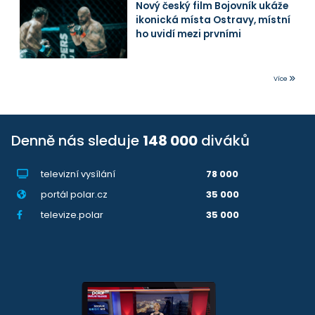
Nový český film Bojovník ukáže
ikonická místa Ostravy, místní
ho uvidí mezi prvními
Více
Denně nás sleduje
148 000
diváků
televizní vysílání
78 000
portál polar.cz
35 000
televize.polar
35 000