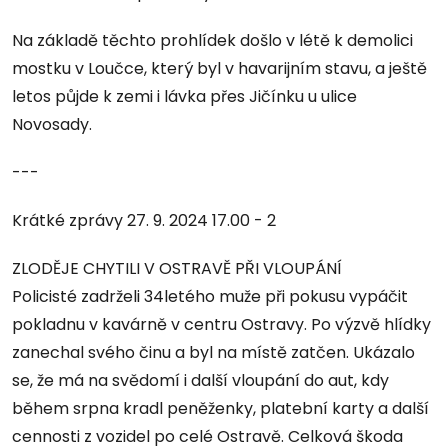
Na základě těchto prohlídek došlo v létě k demolici
mostku v Loučce, který byl v havarijním stavu, a ještě
letos půjde k zemi i lávka přes Jičínku u ulice
Novosady.
---
Krátké zprávy 27. 9. 2024 17.00 - 2
ZLODĚJE CHYTILI V OSTRAVĚ PŘI VLOUPÁNÍ
Policisté zadrželi 34letého muže při pokusu vypáčit
pokladnu v kavárně v centru Ostravy. Po výzvě hlídky
zanechal svého činu a byl na místě zatčen. Ukázalo
se, že má na svědomí i další vloupání do aut, kdy
během srpna kradl peněženky, platební karty a další
cennosti z vozidel po celé Ostravě. Celková škoda