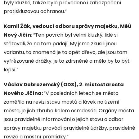
byly kluzké, takže bylo provedeno i zabezpečení
protiskluzovou ochranou.”
Kamil Žák, vedoucí odboru správy majetku, MěÚ
Nový Jičín:
“Ten povrch byl velmi kluzký, lidé si
stěžovali, že na tom padají. My jsme zkusili jinou
variantu, to znamená je to opět dřevo, ale jsou tam
vyfrézované drážky, je to zdrsněné a mělo by to být
lepší.”
Václav Dobrozemský (ODS), 2. místostarosta
Nového Jičína:
“V posledních letech se město
zaměřilo na revizi stavu mostů a lávek na území
města, je jich zhruba kolem osmdesáti. Orgány města
jsou pravidelně informováni o jejich stavu a odbor
správy majetku provádí pravidelné údržby, pravidelné
revize a mostní prohlídky.”