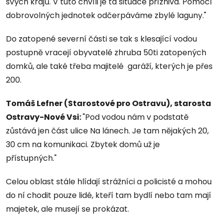
svých krajů. V tuto chvíli je ta situace příznivá. Pomocí
dobrovolných jednotek odčerpáváme zbylé laguny."
Do zatopené severní části se tak s klesající vodou
postupně vracejí obyvatelé zhruba 50ti zatopených
domků, ale také třeba majitelé garáží, kterých je přes
200.
Tomáš Lefner (Starostové pro Ostravu), starosta
Ostravy-Nové Vsi:
"Pod vodou nám v podstatě
zůstává jen část ulice Na lánech. Je tam nějakých 20,
30 cm na komunikaci. Zbytek domů už je
přístupných."
Celou oblast stále hlídají strážníci a policisté a mohou
do ní chodit pouze lidé, kteří tam bydlí nebo tam mají
majetek, ale musejí se prokázat.