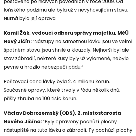
postavena po ničivých povodních v roce 2009. Od
loňského podzimu ale byla už v nevyhovujícím stavu.
Nutná byla její oprava.
Kamil Žák, vedoucí odboru správy majetku, MěÚ
Nový Jičín:
“Nástupy na samotnou lávku jsou ve velmi
špatném stavu, jsou shnilé a klouzaly. Nejhorší byl ale
stav zábradlí, některé kusy byly už vylomené, nebylo
pevné a hrozilo nebezpečí pádu.”
Pořizovací cena lávky byla 2, 4 milionu korun.
Současné opravy, které trvaly v řádu několik dnů,
přišly zhruba na 100 tisíc korun.
Václav Dobrozemský (ODS), 2. místostarosta
Nového Jičína:
“Byly opraveny pochůzí plochy
nástupiště na tuto lávku a zábradlí. Ty pochůzí plochy