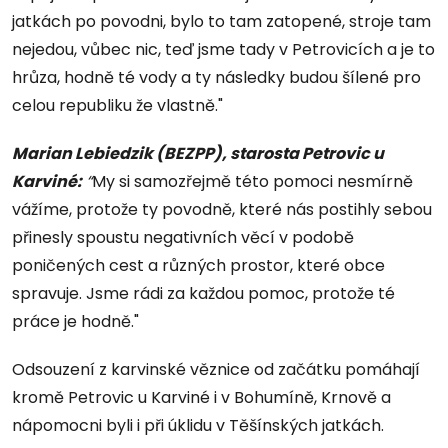
jatkách po povodni, bylo to tam zatopené, stroje tam
nejedou, vůbec nic, teď jsme tady v Petrovicích a je to
hrůza, hodně té vody a ty následky budou šílené pro
celou republiku že vlastně."
Marian Lebiedzik (BEZPP), starosta Petrovic u
Karviné:
“
My si samozřejmě této pomoci nesmírně
vážíme, protože ty povodně, které nás postihly sebou
přinesly spoustu negativních věcí v podobě
poničených cest a různých prostor, které obce
spravuje. Jsme rádi za každou pomoc, protože té
práce je hodně."
Odsouzení z karvinské věznice od začátku pomáhají
kromě Petrovic u Karviné i v Bohumíně, Krnově a
nápomocni byli i při úklidu v Těšínských jatkách.