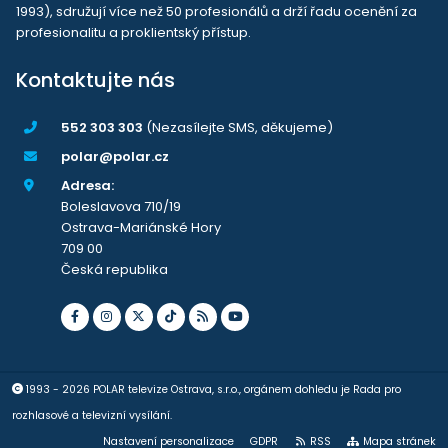
1993), sdružují více než 50 profesionálů a drží řadu ocenění za
profesionalitu a proklientský přístup.
Kontaktujte nás
552 303 303
(Nezasílejte SMS, děkujeme)
polar@polar.cz
Adresa:
Boleslavova 710/19
Ostrava-Mariánské Hory
709 00
Česká republika
1993 - 2026 POLAR televize Ostrava, s.r.o., orgánem dohledu je Rada pro
rozhlasové a televizní vysílání.
Nastavení personalizace
GDPR
RSS
Mapa stránek