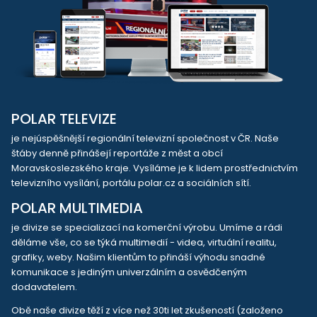
POLAR TELEVIZE
je nejúspěšnější regionální televizní společnost v ČR. Naše
štáby denně přinášejí reportáže z měst a obcí
Moravskoslezského kraje. Vysíláme je k lidem prostřednictvím
televizního vysílání, portálu polar.cz a sociálních sítí.
POLAR MULTIMEDIA
je divize se specializací na komerční výrobu. Umíme a rádi
děláme vše, co se týká multimedií - videa, virtuální realitu,
grafiky, weby. Našim klientům to přináší výhodu snadné
komunikace s jediným univerzálním a osvědčeným
dodavatelem.
Obě naše divize těží z více než 30ti let zkušeností (založeno