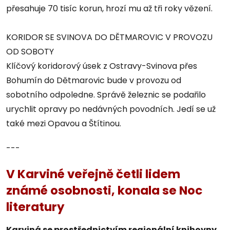
přesahuje 70 tisíc korun, hrozí mu až tři roky vězení.
KORIDOR SE SVINOVA DO DĚTMAROVIC V PROVOZU
OD SOBOTY
Klíčový koridorový úsek z Ostravy-Svinova přes
Bohumín do Dětmarovic bude v provozu od
sobotního odpoledne. Správě železnic se podařilo
urychlit opravy po nedávných povodních. Jedí se už
také mezi Opavou a Štítinou.
---
V Karviné veřejně četli lidem
známé osobnosti, konala se Noc
literatury
Karviná se prostřednictvím regionální knihovny