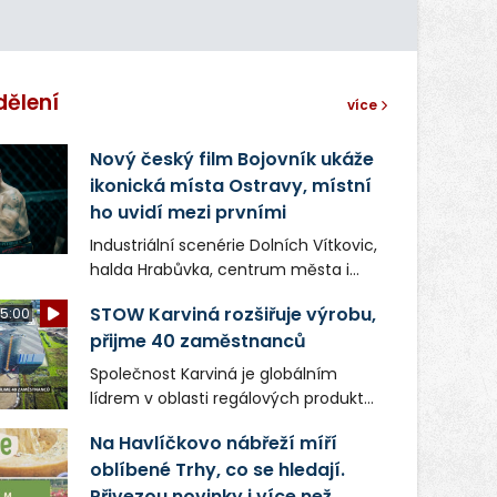
dělení
více
Nový český film Bojovník ukáže
ikonická místa Ostravy, místní
ho uvidí mezi prvními
Industriální scenérie Dolních Vítkovic,
halda Hrabůvka, centrum města i
další ikonická místa Ostravy se objeví
STOW Karviná rozšiřuje výrobu,
5:00
v novém filmu Bojovník, který vstoupí
přijme 40 zaměstnanců
do kin už 13. srpna. Režiséři Vojtěch
Frič a Tomáš Dianiška si
Společnost Karviná je globálním
moravskoslezskou metropoli
lídrem v oblasti regálových produktů
nevybrali náhodou – její syrová
a systémů, stabilním
atmosféra se stala přirozenou
Na Havlíčkovo nábřeží míří
zaměstnavatelem na Karvinsku a
součástí příběhu bývalého
oblíbené Trhy, co se hledají.
firmou s obrovským potenciálem.
boxerského šampiona Hoffa (Milan
Přivezou novinky i více než