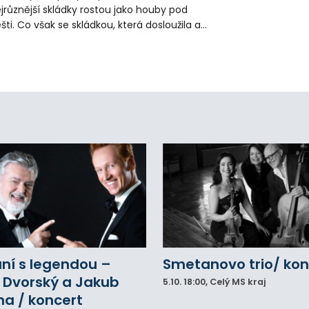
jrůznější skládky rostou jako houby pod
šti. Co však se skládkou, která dosloužila a
plnila svou kapacitu? Efektní a netradiční
cept představil zahradník pan Slabý na
ýmařovsku.
ní s legendou –
Smetanovo trio/ kon
 Dvorský a Jakub
5.10.
18:00
, Celý MS kraj
na / koncert