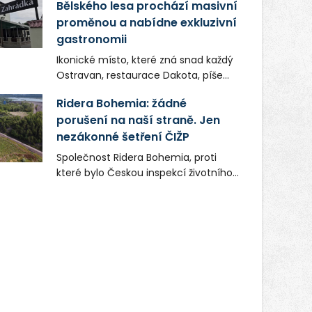
Bělského lesa prochází masivní
proměnou a nabídne exkluzivní
gastronomii
Ikonické místo, které zná snad každý
Ostravan, restaurace Dakota, píše
novou kapitolu. Silná mateřská
Ridera Bohemia: žádné
společnost Dang Investment Group
porušení na naší straně. Jen
s.r.o. investuje do projektu přes 50
nezákonné šetření ČIŽP
milionů korun. Cílem je přinést
Ostravě dva špičkové gastronomické
Společnost Ridera Bohemia, proti
koncepty, které v regionu dosud
které bylo Českou inspekcí životního
chyběly, luxusní středomořskou
prostředí (ČIŽP) čtyři roky vedeno
kuchyni a autentickou asijskou
vykonstruované řízení, při realizaci
gastronomii.
OVS na heřmanické haldě
postupovala v souladu se zákonem a
zadáním státního podniku DIAMO a v
této souvislosti nelze hovořit o
žádném odpadu. Ridera od počátku
označovala řízení ČIŽP za nezákonné
a domáhala se práva na spravedlivý