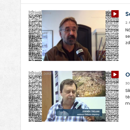
S
2.
Ná
se
zd
pr
no
O
30
Si
té
mě
pr
po
Vy
le