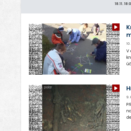
18.11.
18:
K
m
10
V 
kn
úč
kn
ak
H
9.
Př
na
de
po
pa