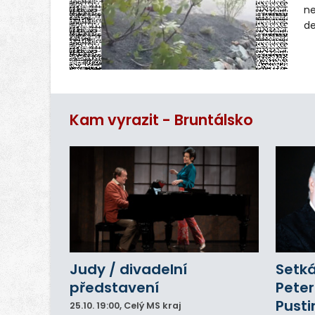
ne
de
na
re
R
Kam vyrazit - Bruntálsko
Judy / divadelní
Setká
představení
Peter
Pusti
25.10.
19:00
, Celý MS kraj