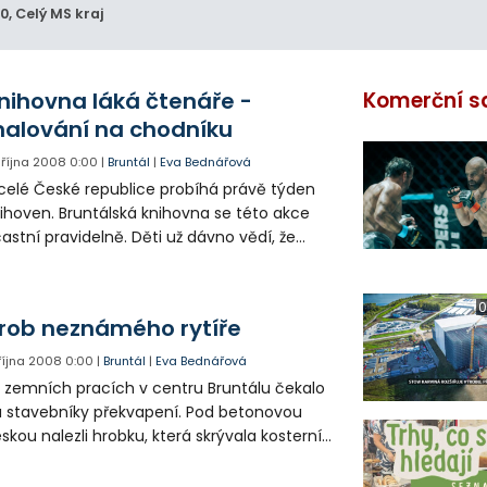
00
, Celý MS kraj
nihovna láká čtenáře -
Komerční s
alování na chodníku
. října 2008
0:00
|
Bruntál
|
Eva Bednářová
celé České republice probíhá právě týden
ihoven. Bruntálská knihovna se této akce
astní pravidelně. Děti už dávno vědí, že
ihovna, to není jen půjčování knížek. Její
tivity jsou pestré a odráží současnou dobu.
0
rob neznámého rytíře
 října 2008
0:00
|
Bruntál
|
Eva Bednářová
i zemních pracích v centru Bruntálu čekalo
 stavebníky překvapení. Pod betonovou
skou nalezli hrobku, která skrývala kosterní
zůstatky zemřelého i další předměty. Vše
k svědčí o tom, že jde o vysoce