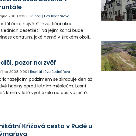
runtále
. října 2008
0:00
|
Bruntál
|
Eva Bednářová
untál čeká největší investiční akce
sledních desetiletí. Na jejím konci bude
lness centrum, jaké nemá v širokém okolí
doby. Vyroste po zásadní přestavbě
staralého krytého bazénu.
idiči, pozor na zvěř
. října 2008
0:00
|
Bruntál
|
Eva Bednářová
přicházejícím podzimem se zkracuje den až
dvě hodiny oproti letním měsícům. Lesní
ěř, která v létě vycházela na pastvu ještě
 světla, dnes přechází silnice za šera či za
lné tmy. Často je pak překvapena nebo
lněna projíždějícími auty. Policie proto
ozorňuje všechny motoristy na často těžké
nikátní Křížová cesta v Rudě u
sledky těchto nehod.
ýmařova