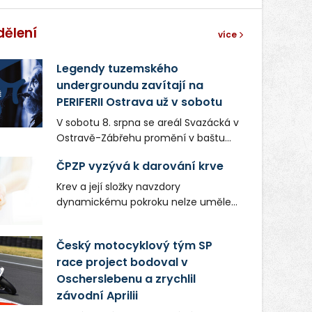
dělení
více
Legendy tuzemského
undergroundu zavítají na
PERIFERII Ostrava už v sobotu
V sobotu 8. srpna se areál Svazácká v
Ostravě-Zábřehu promění v baštu
undergroundové a alternativní
ČPZP vyzývá k darování krve
hudby. Uskuteční se zde totiž první
ročník festivalu PERIFERIE Ostrava.
Krev a její složky navzdory
Brány areálu se otevřou půlhodinu po
dynamickému pokroku nelze uměle
poledni, na příchozí čekají koncerty,
vyrobit. Zdravotnictví se tudíž bez
autorská čtení a rozhovory.
ochoty lidí darovat tuto
Český motocyklový tým SP
Vstupenky v ceně 450 Kč jsou v
nenahraditelnou tělní tekutinu
prodeji.
race project bodoval v
neobejde. Naléhavá potřeba doplnit
Oscherslebenu a zrychlil
krevní zásoby nastává vždy v létě,
kdy stoupá počet úrazů. Česká
závodní Aprilii
průmyslová zdravotní pojišťovna