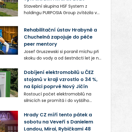
německém okruhu Oschersleben,
Stavební skupina HSF System z
obsadil Filip Novotný ve třídě
holdingu PURPOSIA Group zvítězila v
Supersport desáté a jedenácté
soutěži Construsoft BIM Awards 2026
místo. Maks Palmowski dokončil oba
v kategorii Projekty veřejného zájmu.
závody kategorie Sportbike na
Rehabilitační ústav Hrabyně a
Ocenění získala ocelová Vánoční
dvanácté příčce. Přestože výsledky
Chuchelná zapojuje do péče
hvězda, která vznikla pro Ostravské
zůstaly za očekáváním týmu, důležitý
peer mentory
Vánoce na Masarykově náměstí.
posun přineslo testování nového
Sezónní prvek vánoční výzdoby sloužil
Josef Gruszewski si poranil míchu při
aerodynamického řešení pro Aprilii
během adventu jako fotopoint pro
skoku do vody a od šestnácti let je na
RS660, které motocykl znatelně
návštěvníky centra Ostravy. Ocenění
invalidním vozíku. Teď jako peer
zrychlilo.
potvrzuje, že digitální modelování
mentor České asociace paraplegiků
Dobíjení elektromobilů u ČEZ
přináší významné přínosy nejen u
CZEPA předává své zkušenosti lidem,
stojanů v kraji vzrostlo o 34 %,
rozsáhlých staveb, ale také u
kteří se dostali do podobné situace. K
na špici poprvé Nový Jičín
menších projektů, které formují
co největší samostatnosti pomáhá
Rostoucí počet elektromobilů na
podobu veřejného prostoru. Autorem
také pacientům hrabyňského
silnicích se promítá i do vyššího
celé koncepce Vánoční hvězdy je
rehabilitačního ústavu.
využívání dobíjecí infrastruktury v
Jakub Stoupenec z HSF System.
Moravskoslezském kraji. Ve srovnání
Hrady CZ míří tento pátek a
se stejným obdobím loňského roku
sobotu na Veveří s Danielem
vzrostl odběr o 34 %. Pomyslná první
Landou, Mirai, Rybičkami 48