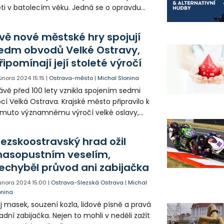
ti v batolecím věku. Jedná se o opravdu
ikátní interaktivní projekt, budující u dětí
zitivní vztah k divadlu. Částečně i díky
vě nové městské hry spojují
mu zájem o divadlo stále roste.
edm obvodů Velké Ostravy,
řipomínají její stoleté výročí
 února 2024
15:15
|
Ostrava-město
|
Michal Slonina
ávě před 100 lety vznikla spojením sedmi
cí Velká Ostrava. Krajské město připravilo k
muto významnému výročí velké oslavy,
eré potrvají půl roku. Součástí programu
ou i dvě nové městské hry.
lezskoostravský hrad ožil
asopustním veselím,
echyběl průvod ani zabijačka
 února 2024
15:00
|
Ostrava-Slezská Ostrava
|
Michal
onina
j masek, souzení kozla, lidové písně a pravá
adní zabijačka. Nejen to mohli v neděli zažít