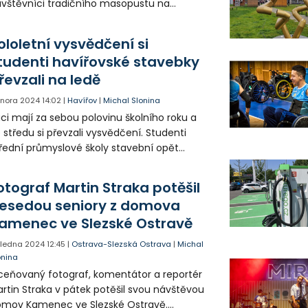
vštěvníci tradičního masopustu na
ezskoostravském hradě. Čtyřicetidenní
likonoční půst zahájili ve Slezské Ostravě s
ololetní vysvědčení si
elkou pompou.
tudenti havířovské stavebky
řevzali na ledě
 února 2024
14:02
|
Havířov
|
Michal Slonina
ci mají za sebou polovinu školního roku a
 středu si převzali vysvědčení. Studenti
řední průmyslové školy stavební opět
etradičním a zábavným způsobem.
otograf Martin Straka potěšil
esedou seniory z domova
amenec ve Slezské Ostravě
. ledna 2024
12:45
|
Ostrava-Slezská Ostrava
|
Michal
onina
eňovaný fotograf, komentátor a reportér
rtin Straka v pátek potěšil svou návštěvou
omov Kamenec ve Slezské Ostravě.