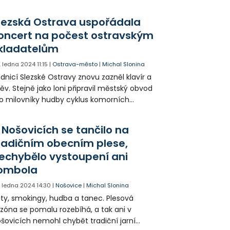
její pokračování je zatím v nedohlednu.
ezskoostravská radnice se snaží vývoj
lezská Ostrava uspořádala
tuace urychlit.
oncert na počest ostravským
kladatelům
. ledna 2024
11:15
|
Ostrava-město
|
Michal Slonina
dnicí Slezské Ostravy znovu zazněl klavír a
ěv. Stejně jako loni připravil městský obvod
o milovníky hudby cyklus komorních
ncertů. První letošní koncert nesl název
cta ostravským skladatelům a podíleli se
 Nošovicích se tančilo na
 něm také ostravští umělci.
radičním obecním plese,
echybělo vystoupení ani
ombola
. ledna 2024
14:30
|
Nošovice
|
Michal Slonina
ty, smokingy, hudba a tanec. Plesová
zóna se pomalu rozebíhá, a tak ani v
šovicích nemohl chybět tradiční jarní