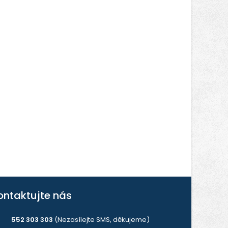
ontaktujte nás
552 303 303
(Nezasílejte SMS, děkujeme)