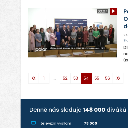
ob
P
03:07
O
d
24
Sl
Dí
ne
ús
Iv
sv
...
1
52
53
54
55
56
le
dě
Denně nás sleduje
148 000
diváků
televizní vysílání
78 000