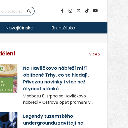
Novojičínsko
Bruntálsko
dělení
více
Na Havlíčkovo nábřeží míří
oblíbené Trhy, co se hledají.
Přivezou novinky i více než
čtyřicet stánků
V sobotu 8. srpna se Havlíčkovo
nábřeží v Ostravě opět promění v
místo plné vůní, chutí a poctivých
lokálních výrobků. Trhy, co se hledají
Legendy tuzemského
tentokrát nabídnou více než čtyřicet
undergroundu zavítají na
pečlivě vybraných stánků s kvalitní