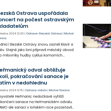
niorům přichystal besedu o své práci i
votě fotografa a rovnou slíbil, že není
lezská Ostrava uspořádala
slední.
oncert na počest ostravským
kladatelům
. ledna 2024
12:30
|
Ostrava-Slezská Ostrava
|
Michal
onina
dnicí Slezské Ostravy znovu zazněl klavír a
ěv. Stejně jako loni připravil městský obvod
o milovníky hudby cyklus komorních
ncertů. První letošní koncert nesl název
cta ostravským skladatelům a podíleli se
eřmanický odval obtěžuje
 něm také ostravští umělci.
kolí, pokračování sanace je
atím v nedohlednu
. ledna 2024
12:15
|
Ostrava-město
|
Michal Slonina
yvatelé Heřmanic nedočkavě vyhlíží
okončení sanace na Heřmanickém odvalu.
AMO ale sanaci v loňském roce pozastavilo