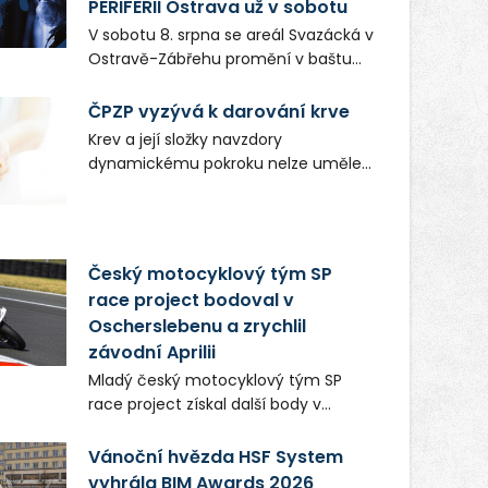
PERIFERII Ostrava už v sobotu
gastronomií, farmářskými produkty,
V sobotu 8. srpna se areál Svazácká v
designem i řemeslnou tvorbou.
Ostravě-Zábřehu promění v baštu
Návštěvníci se mohou těšit nejen na
undergroundové a alternativní
oblíbené stálice, ale také na řadu
hudby. Uskuteční se zde totiž první
ČPZP vyzývá k darování krve
novinek, které v Ostravě běžně
ročník festivalu PERIFERIE Ostrava.
Krev a její složky navzdory
nepotkají.
Brány areálu se otevřou půlhodinu po
dynamickému pokroku nelze uměle
poledni, na příchozí čekají koncerty,
vyrobit. Zdravotnictví se tudíž bez
autorská čtení a rozhovory.
ochoty lidí darovat tuto
Vstupenky v ceně 450 Kč jsou v
nenahraditelnou tělní tekutinu
prodeji.
neobejde. Naléhavá potřeba doplnit
Český motocyklový tým SP
krevní zásoby nastává vždy v létě,
race project bodoval v
kdy stoupá počet úrazů. Česká
Oscherslebenu a zrychlil
průmyslová zdravotní pojišťovna
závodní Aprilii
(ČPZP) apeluje na všechny, kteří se
těší dobrému zdraví, aby se stali
Mladý český motocyklový tým SP
pravidelnými dárci krve.
race project získal další body v
mezinárodním šampionátu EURO
MOTO. Při závodním víkendu, který se
Vánoční hvězda HSF System
konal od 31. července do 2. srpna na
vyhrála BIM Awards 2026