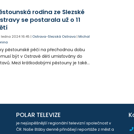
ecní ples.
ěstounská rodina ze Slezské
stravy se postarala už o 11
ětí
. ledna 2024
16:45
|
Ostrava-Slezská Ostrava
|
Michal
onina
ky pěstounské péči na přechodnou dobu
musí být v Ostravě děti umisťovány do
tavů. Mezi krátkodobými pěstouny je také
a Janečková ze Slezské Ostravy, která se se
ým manželem pěstounství věnuje už devět
t. Za tu dobu prošlo manželům rukama 11
tí.
POLAR TELEVIZE
K
je nejúspěšnější regionální televizní společnost v
ČR. Naše štáby denně přinášejí reportáže z měst a