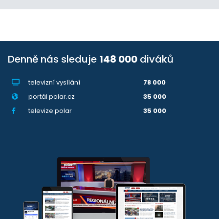
Denně nás sleduje
148 000
diváků
televizní vysílání
78 000
portál polar.cz
35 000
televize.polar
35 000