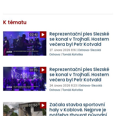
K tématu
Reprezentační ples Slezské
02:41
se konal v Trojhalí. Hostem
večera byl Petr Kotvald
27. února 2026
8:16
|
Ostrava-Slezská
Ostrava
|
Tomáš Kořistka
Reprezentační ples Slezské
01:20
se konal v Trojhalí. Hostem
večera byl Petr Kotvald
24. února 2026
8:23
|
Ostrava-Slezská
Ostrava
|
Tomáš Kořistka
Začala stavba sportovní
02:50
haly v Koblově. Nejprve je
potřeba zbourat původní