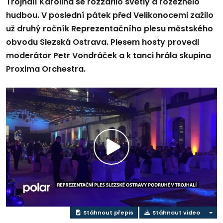
Trojhalí Karolina se rozzářilo světly a rozeznělo
hudbou. V poslední pátek před Velikonocemi zažilo
už druhý ročník Reprezentačního plesu městského
obvodu Slezská Ostrava. Plesem hosty provedl
moderátor Petr Vondráček a k tanci hrála skupina
Proxima Orchestra.
Přehrát
video
Stáhnout přepis
Stáhnout video