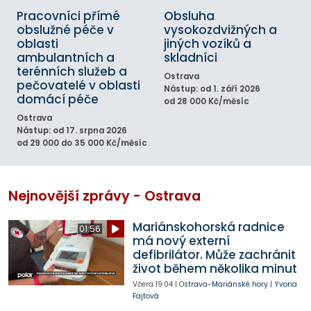
Pracovníci přímé
Obsluha
obslužné péče v
vysokozdvižných a
oblasti
jiných vozíků a
ambulantních a
skladníci
terénních služeb a
Ostrava
pečovatelé v oblasti
Nástup: od 1. září 2026
domácí péče
od 28 000 Kč/měsíc
Ostrava
Nástup: od 17. srpna 2026
od 29 000 do 35 000 Kč/měsíc
Nejnovější zprávy - Ostrava
Mariánskohorská radnice
01:56
má nový externí
defibrilátor. Může zachránit
život během několika minut
Včera
19:04
|
Ostrava-Mariánské hory
|
Yvona
Fajtová