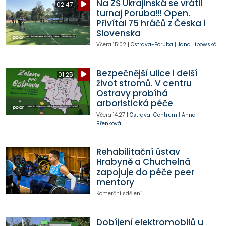
Na ZŠ Ukrajinská se vrátil
02:47
turnaj Poruba!!! Open.
Přivítal 75 hráčů z Česka i
Slovenska
Včera
15:02
|
Ostrava-Poruba
|
Jana Lipowská
Bezpečnější ulice i delší
01:25
život stromů. V centru
Ostravy probíhá
arboristická péče
Včera
14:27
|
Ostrava-Centrum
|
Anna
Břenková
Rehabilitační ústav
Hrabyně a Chuchelná
zapojuje do péče peer
mentory
Komerční sdělení
Dobíjení elektromobilů u