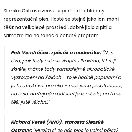
Slezská Ostrava znovu uspořádala oblíbený
reprezentační ples. Hosté se stejně jako loni mohli
těšit na velkolepé prostředí, dobré jídlo a pití a
samozřejmě na tanec a bohatý program.
Petr Vondráček, zpěvák a moderátor:
"Nás
dva, pak tady máme skupinu Proxima, ti hrají
skvěle, máme tady samozřejmě akrobatické
vystoupení na šálách – to je hodně populární a
je to atraktivní pro oko – měli jsme předtančení,
no a samozřejmě o půlnoci je tombola, na tu se
těší jistě všichni."
Richard Vereš (ANO), starosta Slezské
Ostravy:
"Myslím si, že nás ples je velmi pěkný,