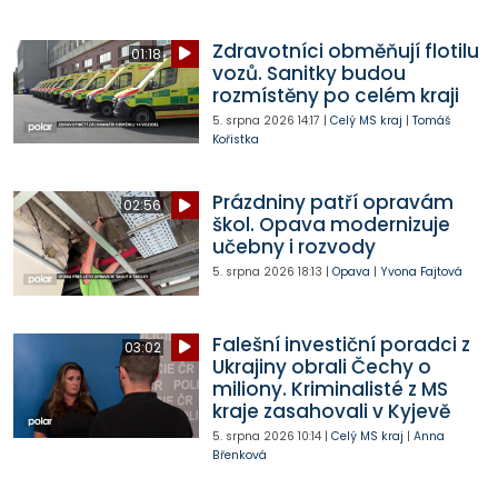
Zdravotníci obměňují flotilu
01:18
vozů. Sanitky budou
rozmístěny po celém kraji
5. srpna 2026
14:17
|
Celý MS kraj
|
Tomáš
Kořistka
Prázdniny patří opravám
02:56
škol. Opava modernizuje
učebny i rozvody
5. srpna 2026
18:13
|
Opava
|
Yvona Fajtová
Falešní investiční poradci z
03:02
Ukrajiny obrali Čechy o
miliony. Kriminalisté z MS
kraje zasahovali v Kyjevě
5. srpna 2026
10:14
|
Celý MS kraj
|
Anna
Břenková