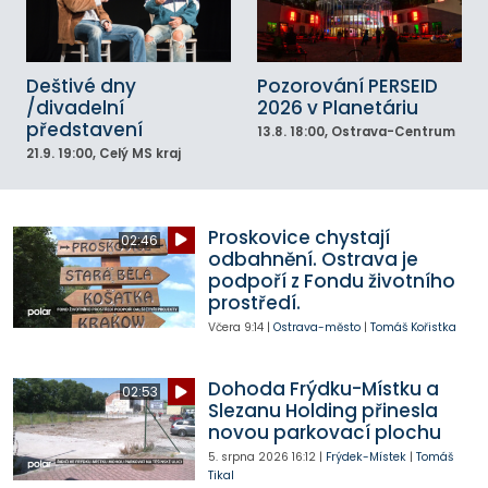
Deštivé dny
Pozorování PERSEID
/divadelní
2026 v Planetáriu
představení
13.8.
18:00
, Ostrava-Centrum
21.9.
19:00
, Celý MS kraj
Proskovice chystají
02:46
odbahnění. Ostrava je
podpoří z Fondu životního
prostředí.
Včera
9:14
|
Ostrava-město
|
Tomáš Kořistka
Dohoda Frýdku-Místku a
02:53
Slezanu Holding přinesla
novou parkovací plochu
5. srpna 2026
16:12
|
Frýdek-Místek
|
Tomáš
Tikal