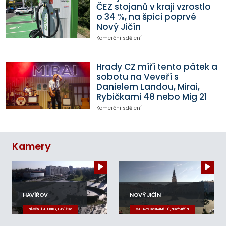
ČEZ stojanů v kraji vzrostlo
o 34 %, na špici poprvé
Nový Jičín
Komerční sdělení
Hrady CZ míří tento pátek a
sobotu na Veveří s
Danielem Landou, Mirai,
Rybičkami 48 nebo Mig 21
Komerční sdělení
Kamery
HAVÍŘOV
NOVÝ JIČÍN
NÁMĚSTÍ REPUBLIKY, HAVÍŘOV
MASARYKOVO NÁMĚSTÍ, NOVÝ JIČÍN