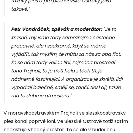
takový ples a pro ples Slezské Ostravy jako
takové."
Petr Vondráček, zpěvák a moderátor:
"Je to
krásné, my jsme tady samozřejmě částečně
pracovně, ale i soukromě, když se máme
vyjádřit, tak myslím, že můžu za nás za oba říct,
že se nám tady velice líbí, zejména prostředí
toho Trojhalí, to je třetí hala z těch tří, je
nádherně fascinující. A organizace je skvělá, lidi
vypadají báječně, smějí se, tančí, tleskají, takže
má to dobrou atmosféru."
V moravskoostravském Trojhalí se slezskoostravský
ples konal poprvé loni. Ve Slezské Ostravě totiž zatím
neexistuje vhodný prostor. To se ale v budoucnu