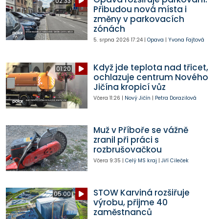
02:33
Přibudou nová místa i
změny v parkovacích
zónách
5. srpna 2026
17:24
|
Opava
|
Yvona Fajtová
Když jde teplota nad třicet,
01:20
ochlazuje centrum Nového
Jičína kropicí vůz
Včera
11:26
|
Nový Jičín
|
Petra Dorazilová
Muž v Příboře se vážně
zranil při práci s
rozbrušovačkou
Včera
9:35
|
Celý MS kraj
|
Jiří Cileček
STOW Karviná rozšiřuje
05:00
výrobu, přijme 40
zaměstnanců