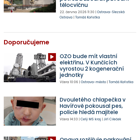
tělocvičnu
22. června 2026
11:30
|
Ostrava-Slezská
Ostrava
|
Tomáš Kořistka
Doporučujeme
OZO bude mít vlastní
02:44
elektřinu. V Kunčicích
vyrostou 2 kogenerační
jednotky
Včera
10:06
|
Ostrava-město
|
Tomáš Kořistka
Dvouletého chlapečka v
Havířově pokousal pes,
policie hledá majitele
Včera
14:33
|
Celý MS kraj
|
Jiří Cileček
Opava rozšiřuje parkování.