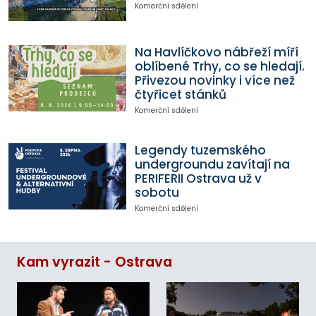
Komerční sdělení
Na Havlíčkovo nábřeží míří
oblíbené Trhy, co se hledají.
Přivezou novinky i více než
čtyřicet stánků
Komerční sdělení
Legendy tuzemského
undergroundu zavítají na
PERIFERII Ostrava už v
sobotu
Komerční sdělení
Kam vyrazit - Ostrava