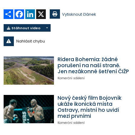
Sdílet
Facebook
LinkedIn
X
Vytisknout článek
Stáhnout video
Nahlásit chybu
Ridera Bohemia: žádné
porušení na naší straně.
Jen nezákonné šetření ČIŽP
Komerční sdělení
Nový český film Bojovník
ukáže ikonická místa
Ostravy, místní ho uvidí
mezi prvními
Komerční sdělení