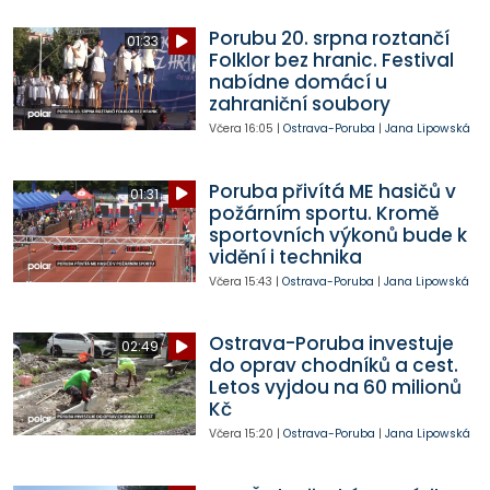
Porubu 20. srpna roztančí
01:33
Folklor bez hranic. Festival
nabídne domácí u
zahraniční soubory
Včera
16:05
|
Ostrava-Poruba
|
Jana Lipowská
Poruba přivítá ME hasičů v
01:31
požárním sportu. Kromě
sportovních výkonů bude k
vidění i technika
Včera
15:43
|
Ostrava-Poruba
|
Jana Lipowská
Ostrava-Poruba investuje
02:49
do oprav chodníků a cest.
Letos vyjdou na 60 milionů
Kč
Včera
15:20
|
Ostrava-Poruba
|
Jana Lipowská