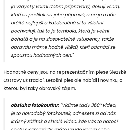
je vždycky velmi dobře připravený, děkuji všem,
kteří se podíleli na jeho přípravě, a co je u nás
určitě nejlepší a každoročně si to všichni
pochvalují, tak to je tombola, která je velmi
bohatá a je na slosovatelné vstupenky, takže
opravdu máme hodně vítězů, kteří odchází se
spoustou hodnotných cen."
Hodnotné ceny jsou na reprezentačním plese Slezské
Ostravy už tradicí. Letošní ples ale nabídl i novinku, o
kterou byl taky obrovský zájem.
obsluha fotokoutku:
"Vidíme tady 360° video,
je to novodobý fotokoutek, odnesete si od nás
krásný zážitek a skvělé video, kde vás to natočí
spolu s kamarády, máte všude kolem sebe