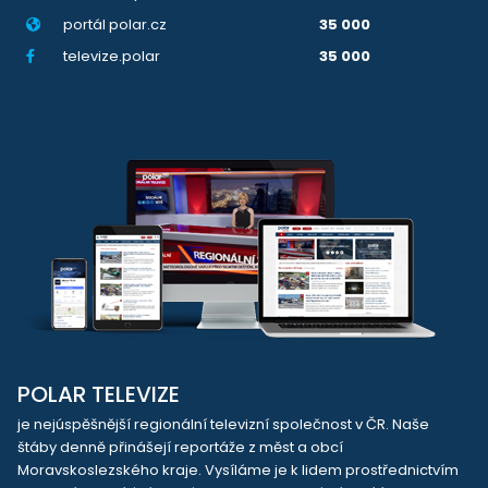
portál polar.cz
35 000
televize.polar
35 000
POLAR TELEVIZE
je nejúspěšnější regionální televizní společnost v ČR. Naše
štáby denně přinášejí reportáže z měst a obcí
Moravskoslezského kraje. Vysíláme je k lidem prostřednictvím