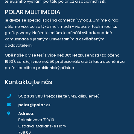
televizního vysílání, portálu polar.cz a sociálních sítí.
POLAR MULTIMEDIA
je divize se specializací na komerční výrobu. Umíme a rádi
děláme vše, co se týká multimedií - videa, virtuální realitu,
grafiky, weby. Našim klientům to přináší výhodu snadné
komunikace s jediným univerzálním a osvědčeným
dodavatelem.
Obě naše divize těží z více než 30ti let zkušeností (založeno
1993), sdružují více než 50 profesionálů a drží řadu ocenění za
profesionalitu a proklientský přístup.
Kontaktujte nás
552 303 303
(Nezasílejte SMS, děkujeme)
polar@polar.cz
Adresa:
Boleslavova 710/19
Ostrava-Mariánské Hory
709 00