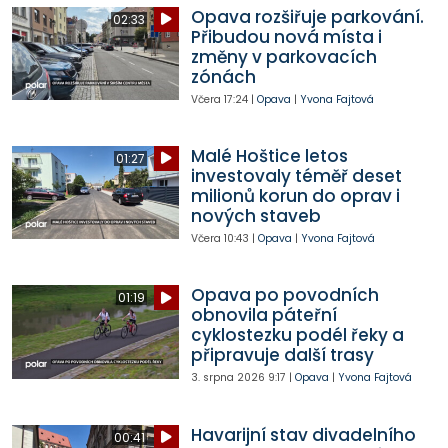
Opava rozšiřuje parkování.
02:33
Přibudou nová místa i
změny v parkovacích
zónách
Včera
17:24
|
Opava
|
Yvona Fajtová
Malé Hoštice letos
01:27
investovaly téměř deset
milionů korun do oprav i
nových staveb
Včera
10:43
|
Opava
|
Yvona Fajtová
Opava po povodních
01:19
obnovila páteřní
cyklostezku podél řeky a
připravuje další trasy
3. srpna 2026
9:17
|
Opava
|
Yvona Fajtová
Havarijní stav divadelního
00:41