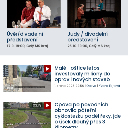
Úvěr/divadelní
Judy / divadelní
představení
představení
17.9.
19:00
, Celý MS kraj
25.10.
19:00
, Celý MS kraj
Malé Hoštice letos
03:13
investovaly miliony do
oprav i nových staveb
1. srpna 2026
22:56
|
Opava
|
Yvona Fajtová
Opava po povodních
03:19
obnovila páteřní
cyklostezku podél řeky, jde
o úsek dlouhý přes 3
kilometry