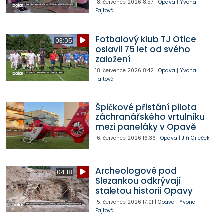
18. července 2026
8:57
|
Opava
|
Yvona
Fajtová
Fotbalový klub TJ Otice
03:05
oslavil 75 let od svého
založení
18. července 2026
8:42
|
Opava
|
Yvona
Fajtová
Špičkové přistání pilota
záchranářského vrtulníku
mezi paneláky v Opavě
16. července 2026
16:36
|
Opava
|
Jiří Cileček
Archeologové pod
04:18
Slezankou odkrývají
staletou historii Opavy
15. července 2026
17:01
|
Opava
|
Yvona
Fajtová