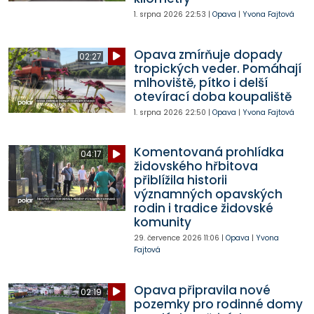
1. srpna 2026
22:53
|
Opava
|
Yvona Fajtová
Opava zmírňuje dopady
02:27
tropických veder. Pomáhají
mlhoviště, pítko i delší
otevírací doba koupaliště
1. srpna 2026
22:50
|
Opava
|
Yvona Fajtová
Komentovaná prohlídka
04:17
židovského hřbitova
přiblížila historii
významných opavských
rodin i tradice židovské
komunity
29. července 2026
11:06
|
Opava
|
Yvona
Fajtová
Opava připravila nové
02:19
pozemky pro rodinné domy