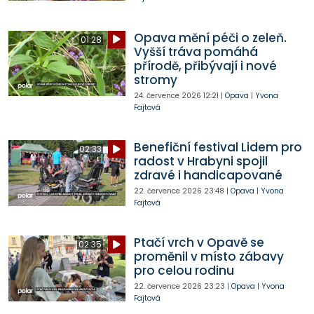
Opava mění péči o zeleň.
01:28
Vyšší tráva pomáhá
přírodě, přibývají i nové
stromy
24. července 2026
12:21
|
Opava
|
Yvona
Fajtová
Benefiční festival Lidem pro
02:33
radost v Hrabyni spojil
zdravé i handicapované
22. července 2026
23:48
|
Opava
|
Yvona
Fajtová
Ptačí vrch v Opavě se
02:35
proměnil v místo zábavy
pro celou rodinu
22. července 2026
23:23
|
Opava
|
Yvona
Fajtová