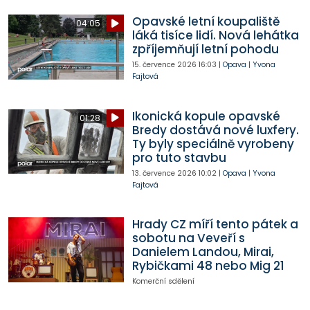
Opavské letní koupaliště
04:05
láká tisíce lidí. Nová lehátka
zpříjemňují letní pohodu
15. července 2026
16:03
|
Opava
|
Yvona
Fajtová
Ikonická kopule opavské
01:28
Bredy dostává nové luxfery.
Ty byly speciálně vyrobeny
pro tuto stavbu
13. července 2026
10:02
|
Opava
|
Yvona
Fajtová
Hrady CZ míří tento pátek a
sobotu na Veveří s
Danielem Landou, Mirai,
Rybičkami 48 nebo Mig 21
Komerční sdělení