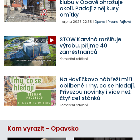
klubu v Opavě ohrožuje
okolí. Padají z něj kusy
omítky
1. srpna 2026
22:58
|
Opava
|
Yvona Fajtová
STOW Karviná rozšiřuje
05:00
výrobu, přijme 40
zaměstnanců
Komerční sdělení
Na Havlíčkovo nábřeží míří
oblíbené Trhy, co se hledají.
Přivezou novinky i více než
čtyřicet stánků
Komerční sdělení
Kam vyrazit - Opavsko