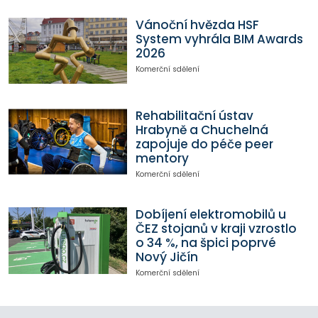
Vánoční hvězda HSF
System vyhrála BIM Awards
2026
Komerční sdělení
Rehabilitační ústav
Hrabyně a Chuchelná
zapojuje do péče peer
mentory
Komerční sdělení
Dobíjení elektromobilů u
ČEZ stojanů v kraji vzrostlo
o 34 %, na špici poprvé
Nový Jičín
Komerční sdělení