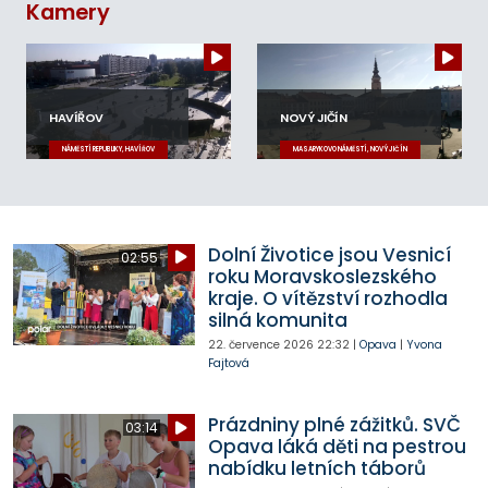
Kamery
HAVÍŘOV
NOVÝ JIČÍN
NÁMĚSTÍ REPUBLIKY, HAVÍŘOV
MASARYKOVO NÁMĚSTÍ, NOVÝ JIČÍN
Dolní Životice jsou Vesnicí
02:55
roku Moravskoslezského
kraje. O vítězství rozhodla
silná komunita
22. července 2026
22:32
|
Opava
|
Yvona
Fajtová
Prázdniny plné zážitků. SVČ
03:14
Opava láká děti na pestrou
nabídku letních táborů