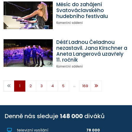
Měsíc do zahájení
Svatováclavského
hudebního festivalu
Komerční sdělení
Déšť Ladnou Čeladnou
nezastavil. Jana Kirschner a
Aneta Langerová uzavřely
11. ročník
Komerční sdělení
...
1
2
3
4
5
169
Denně nás sleduje
148 000
diváků
televizní vysílání
78 000