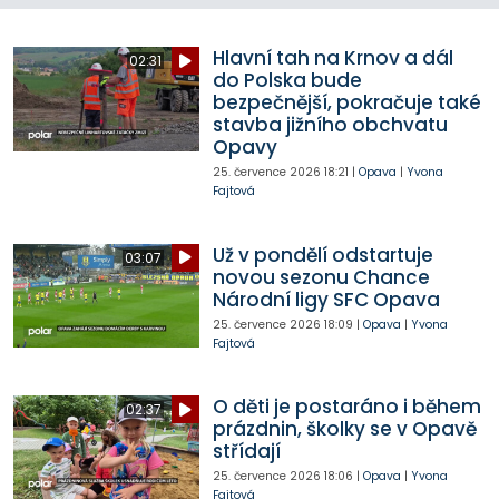
Hlavní tah na Krnov a dál
02:31
do Polska bude
bezpečnější, pokračuje také
stavba jižního obchvatu
Opavy
25. července 2026
18:21
|
Opava
|
Yvona
Fajtová
Už v pondělí odstartuje
03:07
novou sezonu Chance
Národní ligy SFC Opava
25. července 2026
18:09
|
Opava
|
Yvona
Fajtová
O děti je postaráno i během
02:37
prázdnin, školky se v Opavě
střídají
25. července 2026
18:06
|
Opava
|
Yvona
Fajtová