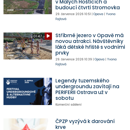
v Malých Hošticích a
budoucí čtvrti Stromovka
29. července 2026
10:51
|
Opava
|
Yvona
Fajtová
Stříbrné jezero v Opavě má
01:47
novou atrakci. Návštěvníky
láká dětské hřiště s vodními
prvky
29. července 2026
10:39
|
Opava
|
Yvona
Fajtová
Legendy tuzemského
undergroundu zavítají na
PERIFERII Ostrava už v
sobotu
Komerční sdělení
ČPZP vyzývá k darování
krve