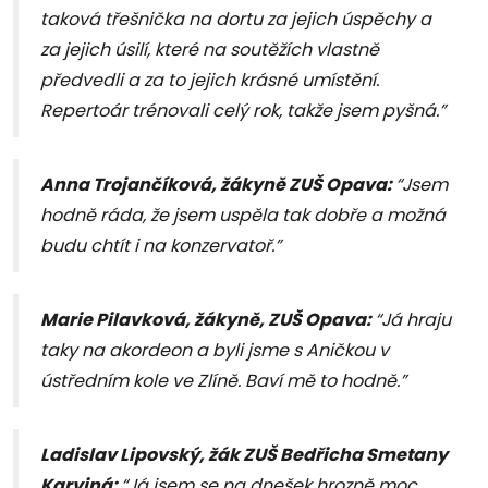
taková třešnička na dortu za jejich úspěchy a
za jejich úsilí, které na soutěžích vlastně
předvedli a za to jejich krásné umístění.
Repertoár trénovali celý rok, takže jsem pyšná.”
Anna Trojančíková, žákyně ZUŠ Opava:
“Jsem
hodně ráda, že jsem uspěla tak dobře a možná
budu chtít i na konzervatoř.”
Marie Pilavková, žákyně, ZUŠ Opava:
“Já hraju
taky na akordeon a byli jsme s Aničkou v
ústředním kole ve Zlíně. Baví mě to hodně.”
Ladislav Lipovský, žák ZUŠ Bedřicha Smetany
Karviná:
“Já jsem se na dnešek hrozně moc