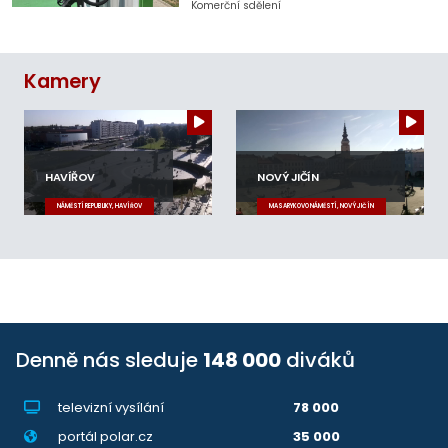
Komerční sdělení
Kamery
HAVÍŘOV
NOVÝ JIČÍN
NÁMĚSTÍ REPUBLIKY, HAVÍŘOV
MASARYKOVO NÁMĚSTÍ, NOVÝ JIČÍN
Denně nás sleduje
148 000
diváků
televizní vysílání
78 000
portál polar.cz
35 000