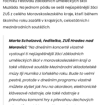
ročníku Festivalu základních uměleckých škol
Muziáda. Na jednom pódiu se sešli nejúspěšnější žáci
ZUŠ z celého Moravskoslezského kraje, kteří během
školního roku zazářili v krajských, celostátních i
mezinárodních soutěžích.
Marta Scholzová, ředitelka, ZUŠ Hradec nad
Moravicí:
“Na dnešním koncertě vlastně
vystoupí ti nejúspěšnější žáci základních
uměleckých škol v moravskoslezském kraji a
také vítězové soutěže Mezinárodní skladatelské
múzy Ilji Hurníka z loňského roku. Bude to velmi
pestré, protože v dnešním programu vlastně
můžete slyšet jak hru na akordeon, elektronické
klávesové nástroje, ale také nástroje s
převahou komorní hry s převahou dechových