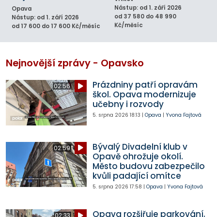
Nástup: od 1. září 2026
Opava
od 37 580 do 48 990
Nástup: od 1. září 2026
Kč/měsíc
od 17 600 do 17 600 Kč/měsíc
Nejnovější zprávy - Opavsko
Prázdniny patří opravám
02:56
škol. Opava modernizuje
učebny i rozvody
5. srpna 2026
18:13
|
Opava
|
Yvona Fajtová
Bývalý Divadelní klub v
02:59
Opavě ohrožuje okolí.
Město budovu zabezpečilo
kvůli padající omítce
5. srpna 2026
17:58
|
Opava
|
Yvona Fajtová
Opava rozšiřuje parkování.
02:33