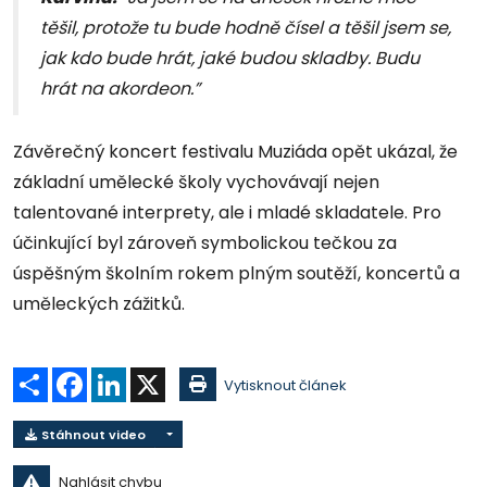
těšil, protože tu bude hodně čísel a těšil jsem se,
jak kdo bude hrát, jaké budou skladby. Budu
hrát na akordeon.”
Závěrečný koncert festivalu Muziáda opět ukázal, že
základní umělecké školy vychovávají nejen
talentované interprety, ale i mladé skladatele. Pro
účinkující byl zároveň symbolickou tečkou za
úspěšným školním rokem plným soutěží, koncertů a
uměleckých zážitků.
Sdílet
Facebook
LinkedIn
X
Vytisknout článek
Stáhnout video
Nahlásit chybu