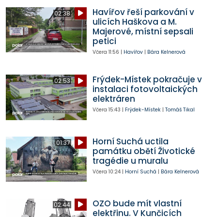
Havířov řeší parkování v
02:38
ulicích Haškova a M.
Majerové, místní sepsali
petici
Včera
11:56
|
Havířov
|
Bára Kelnerová
Frýdek-Místek pokračuje v
02:53
instalaci fotovoltaických
elektráren
Včera
15:43
|
Frýdek-Místek
|
Tomáš Tikal
Horní Suchá uctila
01:37
památku obětí Životické
tragédie u muralu
Včera
10:24
|
Horní Suchá
|
Bára Kelnerová
OZO bude mít vlastní
02:44
elektřinu. V Kunčicích