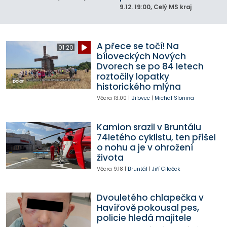
9.12.
19:00
, Celý MS kraj
A přece se točí! Na
01:20
bíloveckých Nových
Dvorech se po 84 letech
roztočily lopatky
historického mlýna
Včera
13:00
|
Bílovec
|
Michal Slonina
Kamion srazil v Bruntálu
74letého cyklistu, ten přišel
o nohu a je v ohrožení
života
Včera
9:18
|
Bruntál
|
Jiří Cileček
Dvouletého chlapečka v
Havířově pokousal pes,
policie hledá majitele