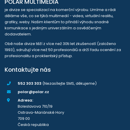
POLAR MULTIMEDIA
je divize se specializací na komerční výrobu. Umíme a rádi
děláme vše, co se týká multimedií - videa, virtuální realitu,
grafiky, weby. Našim klientům to přináší výhodu snadné
komunikace s jediným univerzálním a osvědčeným
dodavatelem.
Obě naše divize těží z více než 30ti let zkušeností (založeno
1993), sdružují více než 50 profesionálů a drží řadu ocenění za
profesionalitu a proklientský přístup.
Kontaktujte nás
552 303 303
(Nezasílejte SMS, děkujeme)
polar@polar.cz
Adresa:
Boleslavova 710/19
Ostrava-Mariánské Hory
709 00
Česká republika