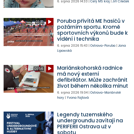
6. srpna 2026
14:33
|
Celý MS kraj
|
Jiří Cileček
Poruba přivítá ME hasičů v
01:31
požárním sportu. Kromě
sportovních výkonů bude k
vidění i technika
6. srpna 2026
15:43
|
Ostrava-Poruba
|
Jana
Lipowská
Mariánskohorská radnice
01:56
má nový externí
defibrilátor. Může zachránit
život během několika minut
6. srpna 2026
19:04
|
Ostrava-Mariánské
hory
|
Yvona Fajtová
Legendy tuzemského
undergroundu zavítají na
PERIFERII Ostrava už v
sobotu