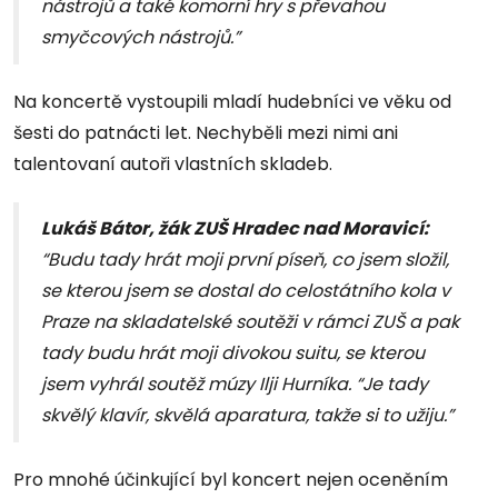
nástrojů a také komorní hry s převahou
smyčcových nástrojů.”
Na koncertě vystoupili mladí hudebníci ve věku od
šesti do patnácti let. Nechyběli mezi nimi ani
talentovaní autoři vlastních skladeb.
Lukáš Bátor, žák ZUŠ Hradec nad Moravicí:
“Budu tady hrát moji první píseň, co jsem složil,
se kterou jsem se dostal do celostátního kola v
Praze na skladatelské soutěži v rámci ZUŠ a pak
tady budu hrát moji divokou suitu, se kterou
jsem vyhrál soutěž múzy Ilji Hurníka. “Je tady
skvělý klavír, skvělá aparatura, takže si to užiju.”
Pro mnohé účinkující byl koncert nejen oceněním