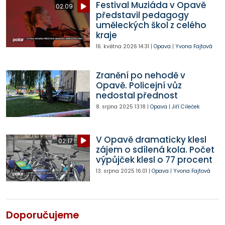
Festival Muziáda v Opavě
02:09
představil pedagogy
uměleckých škol z celého
kraje
16. května 2026
14:31
|
Opava
|
Yvona Fajtová
Zranění po nehodě v
Opavě. Policejní vůz
nedostal přednost
8. srpna 2025
13:18
|
Opava
|
Jiří Cileček
V Opavě dramaticky klesl
02:17
zájem o sdílená kola. Počet
výpůjček klesl o 77 procent
13. srpna 2025
16:01
|
Opava
|
Yvona Fajtová
Doporučujeme