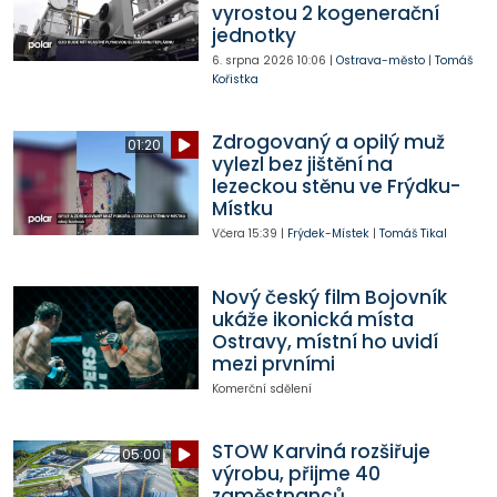
vyrostou 2 kogenerační
jednotky
6. srpna 2026
10:06
|
Ostrava-město
|
Tomáš
Kořistka
Zdrogovaný a opilý muž
01:20
vylezl bez jištění na
lezeckou stěnu ve Frýdku-
Místku
Včera
15:39
|
Frýdek-Místek
|
Tomáš Tikal
Nový český film Bojovník
ukáže ikonická místa
Ostravy, místní ho uvidí
mezi prvními
Komerční sdělení
STOW Karviná rozšiřuje
05:00
výrobu, přijme 40
zaměstnanců