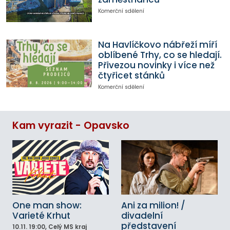
Komerční sdělení
Na Havlíčkovo nábřeží míří
oblíbené Trhy, co se hledají.
Přivezou novinky i více než
čtyřicet stánků
Komerční sdělení
Kam vyrazit - Opavsko
One man show:
Ani za milion! /
Varieté Krhut
divadelní
představení
10.11.
19:00
, Celý MS kraj