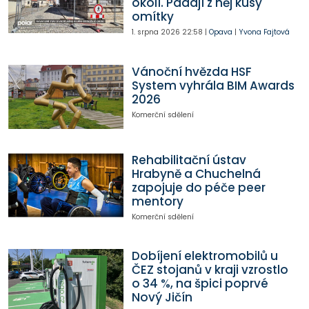
okolí. Padají z něj kusy
omítky
1. srpna 2026
22:58
|
Opava
|
Yvona Fajtová
Vánoční hvězda HSF
System vyhrála BIM Awards
2026
Komerční sdělení
Rehabilitační ústav
Hrabyně a Chuchelná
zapojuje do péče peer
mentory
Komerční sdělení
Dobíjení elektromobilů u
ČEZ stojanů v kraji vzrostlo
o 34 %, na špici poprvé
Nový Jičín