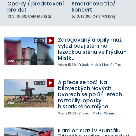
Operky / představení
Smetanovo trio/
pro děti
koncert
13.9.
15:00
, Celý MS kraj
5.10.
18:00
, Celý MS kraj
Zdrogovaný a opilý muž
01:20
vylezl bez jištění na
lezeckou stěnu ve Frýdku-
Místku
Včera
15:39
|
Frýdek-Místek
|
Tomáš Tikal
A přece se točí! Na
01:20
bíloveckých Nových
Dvorech se po 84 letech
roztočily lopatky
historického mlýna
Včera
13:00
|
Bílovec
|
Michal Slonina
Kamion srazil v Bruntálu