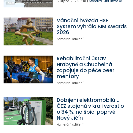
5. srpna 2026
13:18
|
Stonava
|
Jiří Brzóska
Vánoční hvězda HSF
System vyhrála BIM Awards
2026
Komerční sdělení
Rehabilitační ústav
Hrabyně a Chuchelná
zapojuje do péče peer
mentory
Komerční sdělení
Dobíjení elektromobilů u
ČEZ stojanů v kraji vzrostlo
o 34 %, na špici poprvé
Nový Jičín
Komerční sdělení