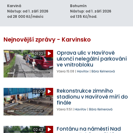
Karviná
Bohumín
Nástup: od 1. září 2026
Nástup: od 1. září 2026
od 28 000 Kč/měsíc
od 135 Kč/hod.
Nejnovější zprávy - Karvinsko
Oprava ulic v Havířově
01:22
ukončí nelegální parkování
ve vnitrobloku
Včera
15:08
|
Havířov
|
Bára Kelnerová
Rekonstrukce zimního
03:00
stadionu v Havířově míří do
finále
Včera
11:51
|
Havířov
|
Bára Kelnerová
Fontánu na náměstí Nad
02:43