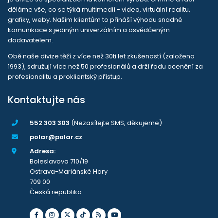
děláme vše, co se týká multimedií - videa, virtuální realitu,
grafiky, weby. Našim klientům to přináší výhodu snadné
komunikace s jediným univerzálním a osvědčeným
dodavatelem.
Obě naše divize těží z více než 30ti let zkušeností (založeno
1993), sdružují více než 50 profesionálů a drží řadu ocenění za
profesionalitu a proklientský přístup.
Kontaktujte nás
552 303 303
(Nezasílejte SMS, děkujeme)
polar@polar.cz
Adresa:
Boleslavova 710/19
Ostrava-Mariánské Hory
709 00
Česká republika