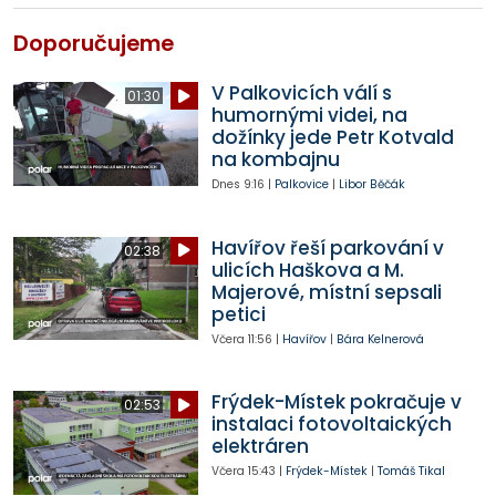
Doporučujeme
V Palkovicích válí s
01:30
humornými videi, na
dožínky jede Petr Kotvald
na kombajnu
Dnes
9:16
|
Palkovice
|
Libor Běčák
Havířov řeší parkování v
02:38
ulicích Haškova a M.
Majerové, místní sepsali
petici
Včera
11:56
|
Havířov
|
Bára Kelnerová
Frýdek-Místek pokračuje v
02:53
instalaci fotovoltaických
elektráren
Včera
15:43
|
Frýdek-Místek
|
Tomáš Tikal