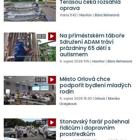
Terasou čeká rozsáhlá
oprava
Včera
11:42
|
Havířov
|
Bára Kelnerová
Na příměstském táboře
01:21
Sdružení ADAM tráví
prázdniny 65 dětí s
autismem
6. srpna 2026
11:15
|
Havířov
|
Bára Kelnerová
Město Orlová chce
01:38
podpořit bydlení mladých
rodin
5. srpna 2026
15:30
|
Orlová
|
Monika
Ociepková
Stonavský farář požehnal
01:50
řidičům i dopravním
prostředkům