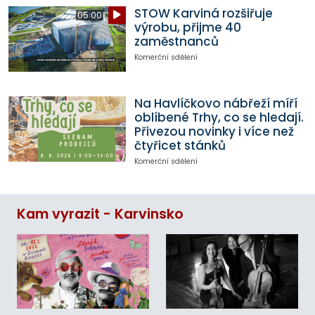
STOW Karviná rozšiřuje
05:00
výrobu, přijme 40
zaměstnanců
Komerční sdělení
Na Havlíčkovo nábřeží míří
oblíbené Trhy, co se hledají.
Přivezou novinky i více než
čtyřicet stánků
Komerční sdělení
Kam vyrazit - Karvinsko