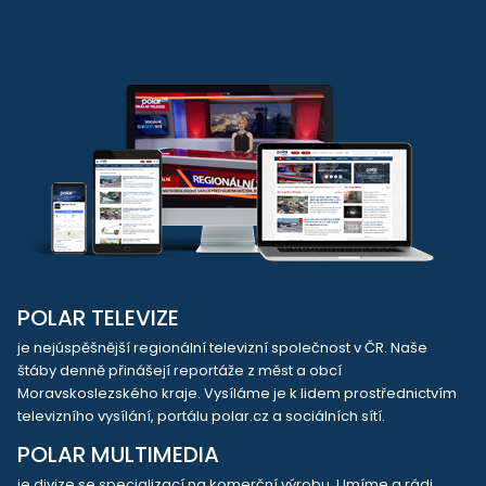
POLAR TELEVIZE
je nejúspěšnější regionální televizní společnost v ČR. Naše
štáby denně přinášejí reportáže z měst a obcí
Moravskoslezského kraje. Vysíláme je k lidem prostřednictvím
televizního vysílání, portálu polar.cz a sociálních sítí.
POLAR MULTIMEDIA
je divize se specializací na komerční výrobu. Umíme a rádi