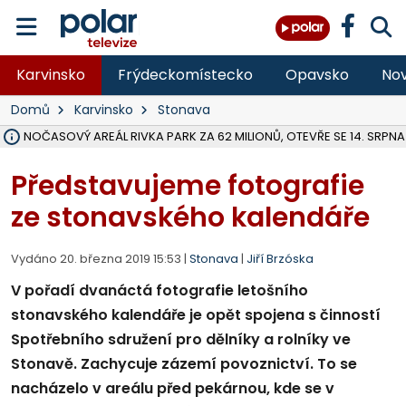
Karvinsko
Frýdeckomístecko
Opavsko
Nov
Domů
Karvinsko
Stonava
VOLNOČASOVÝ AREÁL RIVKA PARK ZA 62 MILIONŮ, OTEVŘE SE 14. SRPNA
NA SLEZSKÉ HARTĚ PŘIBYLO SINIC, VODA MÁ HORŠÍ KVALITU, HYGIENI
ÚOHS DAL ZÁTORU POKUTU 100 000 ZA CHYBY V ZAKÁZCE NA OBN
AREÁL LODIČEK V KARVINÉ SE PŘIPRAVUJE NA VELKOU REKONSTRUKC
KARVINÁ ZNÁ BUDOUCÍ PODOBU AREÁLU LODIČKY V PARKU BOŽEN
CYKLISTU (74) SRAZIL V BRUNTÁLU KAMION, JE V OHROŽENÍ ŽIVOTA,
POLICIE HLEDÁ PŘÍPADNÉ SVĚDKY, KTEŘÍ POMŮŽOU OBJASNIT PRŮ
RADNÍ OSTRAVY A POSLANKYNĚ A. HOFFMANNOVÁ ZA PIRÁTY PODA
NA POSTUP MINISTERSTVA ŽIVOTNÍHO PROSTŘEDÍ V KAUZE HALDY 
MUŽ V PŘÍBOŘE SE VÁŽNĚ ZRANIL PŘI PRÁCI S ROZBRUŠOVAČKOU, I
SLEZSKÁ OSTRAVA PŘIPRAVUJE PROJEKTOVOU DOKUMENTACI PRO 
PODEZŘELÝ BALÍČEK ZASTAVIL PROVOZ NA NÁDRAŽÍ VE F-M, ČEKÁ 
CHLAPEČKA (2) V HAVÍŘOVĚ POKOUSAL PES, POLICIE HLEDÁ MAJITEL
MS KRAJ VYBUDUJE ZA 40 MILIONŮ V JABLUNKOVĚ NOVÝ MOST PŘES O
FOTBALISTA LAURI LAINE SE VRACÍ Z BANÍKU OSTRAVA NA PŮL ROK
Představujeme fotografie
ze stonavského kalendáře
Vydáno 20. března 2019 15:53 |
Stonava
|
Jiří Brzóska
V pořadí dvanáctá fotografie letošního
stonavského kalendáře je opět spojena s činností
Spotřebního sdružení pro dělníky a rolníky ve
Stonavě. Zachycuje zázemí povoznictví. To se
nacházelo v areálu před pekárnou, kde se v