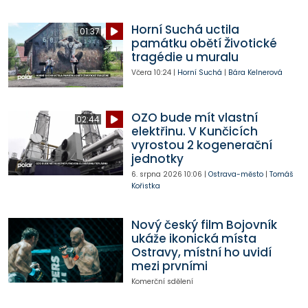
Horní Suchá uctila
01:37
památku obětí Životické
tragédie u muralu
Včera
10:24
|
Horní Suchá
|
Bára Kelnerová
OZO bude mít vlastní
02:44
elektřinu. V Kunčicích
vyrostou 2 kogenerační
jednotky
6. srpna 2026
10:06
|
Ostrava-město
|
Tomáš
Kořistka
Nový český film Bojovník
ukáže ikonická místa
Ostravy, místní ho uvidí
mezi prvními
Komerční sdělení