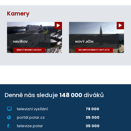
Kamery
HAVÍŘOV
NOVÝ JIČÍN
NÁMĚSTÍ REPUBLIKY, HAVÍŘOV
MASARYKOVO NÁMĚSTÍ, NOVÝ JIČÍN
Denně nás sleduje
148 000
diváků
televizní vysílání
78 000
portál polar.cz
35 000
televize.polar
35 000