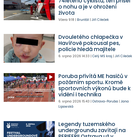
74letého cyklistu, ten přišel
o nohu a je v ohrožení
života
Včera
9:18
|
Bruntál
|
Jiří Cileček
Dvouletého chlapečka v
Havířově pokousal pes,
policie hledá majitele
6. srpna 2026
14:33
|
Celý MS kraj
|
Jiří Cileček
Poruba přivítá ME hasičů v
01:31
požárním sportu. Kromě
sportovních výkonů bude k
vidění i technika
6. srpna 2026
15:43
|
Ostrava-Poruba
|
Jana
Lipowská
Legendy tuzemského
undergroundu zavítají na
PERIFERII Ostrava už v