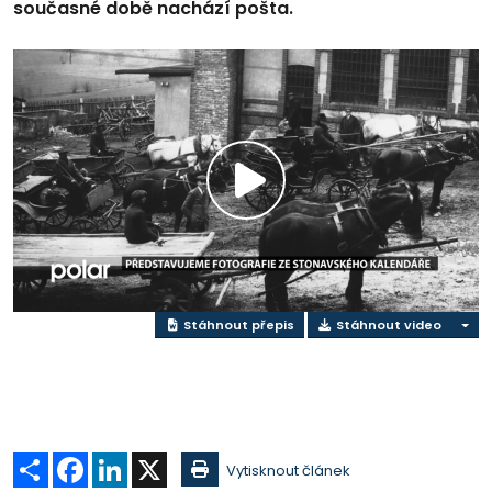
současné době nachází pošta.
Přehrát
video
Stáhnout přepis
Stáhnout video
Sdílet
Facebook
LinkedIn
X
Vytisknout článek