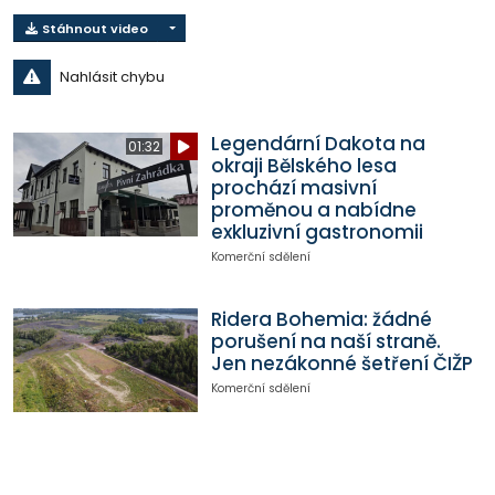
Stáhnout video
Nahlásit chybu
Legendární Dakota na
01:32
okraji Bělského lesa
prochází masivní
proměnou a nabídne
exkluzivní gastronomii
Komerční sdělení
Ridera Bohemia: žádné
porušení na naší straně.
Jen nezákonné šetření ČIŽP
Komerční sdělení